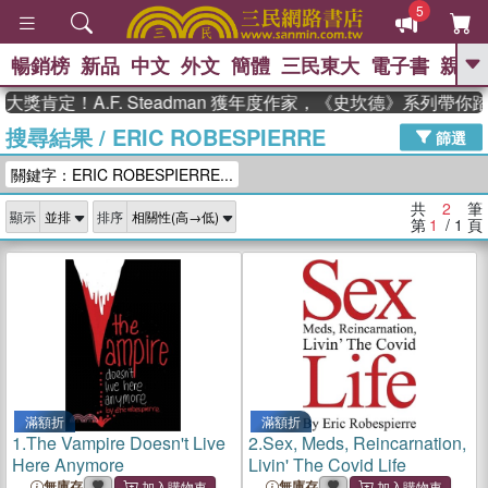
5
暢銷榜
新品
中文
外文
簡體
三民東大
電子書
親子
GO
獎肯定！A.F. Steadman 獲年度作家，《史坎德》系列帶你
搜尋結果
/
ERIC ROBESPIERRE
、
、
熱搜：
東野圭吾
The Odyssey
篩選
、
、
父親節
如果歷史是一群喵
暑期
關鍵字：ERIC ROBESPIERRE...
、
、
推薦
國際布克獎 臺灣漫遊錄
方
、
、
念華
台灣的李登輝時代
數學女
共
2
筆
顯示
排序
、
孩：黎曼猜想
偉大的迷走神經
第
1
/ 1
頁
滿額折
滿額折
1.
The Vampire Doesn't Live
2.
Sex, Meds, Reincarnation,
Here Anymore
Livin' The Covid Life
無庫存
無庫存