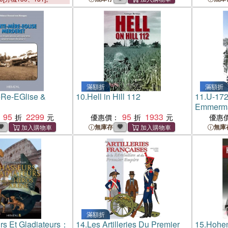
滿額折
滿額折
eRe-EGlise &
10.
Hell in Hill 112
11.
U-172
Emmerma
95
2299
95
1933
CariBES,
優惠價：
優惠
無庫存
無庫
滿額折
rs Et Gladiateurs：
14.
Les Artilleries Du Premier
15.
Hohen