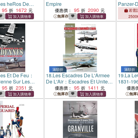
Des heRos De
Empire
Panzer-D
95
1672
95
2090
優惠價：
若需訂
無庫存
2500
滿額折
滿額折
es Et De Feu：
18.
Les Escadres De L'Armee
19.
La L
ienne Sur Les
De L'Air：Escadres Et Unites
1831-196
'Anvers a
95
2351
De Bombardement Et De
95
1411
l'Unifor
優惠價：
優惠
te
Transport De 1945 a Nos Jours
eTrange
無庫存
無庫
(Inclus Glam, B-26 Et C-119
En Indochine)