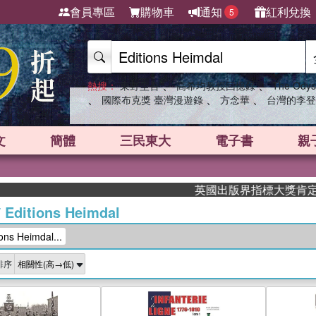
會員專區
購物車
通知
紅利兌換
5
、
、
熱搜：
東野圭吾
高希均教授回憶錄
The Odys
、
、
、
國際布克獎 臺灣漫遊錄
方念華
台灣的李登
文
簡體
三民東大
電子書
親
英國出版界指標大獎肯定！A.F. 
/
Editions Heimdal
s Heimdal...
排序