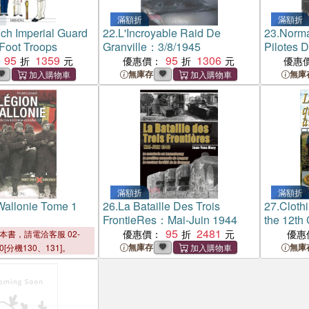
滿額折
滿額折
ch Imperial Guard
22.
L'Incroyable Raid De
23.
Norm
oot Troops
Granville：3/8/1945
Pilotes D
95
1359
95
1306
Le Front
優惠價：
優惠
無庫存
無庫
滿額折
滿額折
Wallonie Tome 1
26.
La Bataille Des Trois
27.
Clothi
FrontieRes：Mai-Juin 1944
the 12th
95
2481
優惠價：
優惠
本書，請電洽客服 02-
無庫存
無庫
00[分機130、131]。