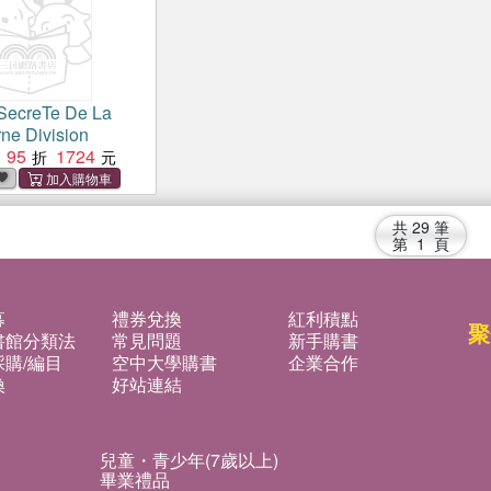
 SecreTe De La
rne Division
95
1724
共
29
筆
第
1
頁
募
禮券兌換
紅利積點
聚
書館分類法
常見問題
新手購書
購/編目
空中大學購書
企業合作
換
好站連結
兒童・青少年(7歲以上)
畢業禮品