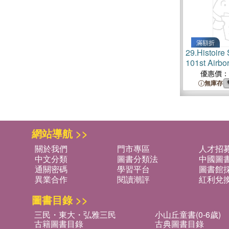
滿額折
29.
Histoire
101st Airbo
優惠價：
無庫存
網站導航 >>
關於我們
門市專區
人才招
中文分類
圖書分類法
中國圖
通關密碼
學習平台
圖書館採
異業合作
閱讀潮評
紅利兌
圖書目錄 >>
三民・東大・弘雅三民
小山丘童書(0-6歲)
古籍圖書目錄
古典圖書目錄