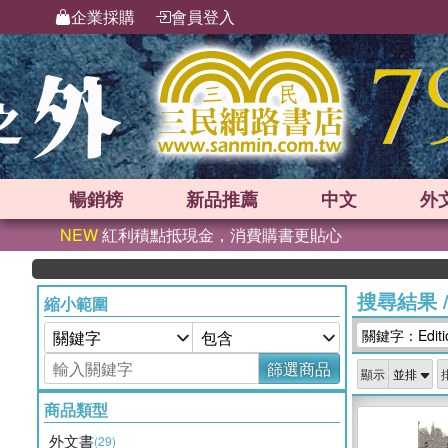
企業採購
會員登入
暢銷榜
新品
推薦
中文
外
NEW
紅利積點抵現金，消費購書更貼心
搜尋結果
縮小範圍
關鍵字：Edition
篩選商品
顯示
商品類型
外文書
(29)