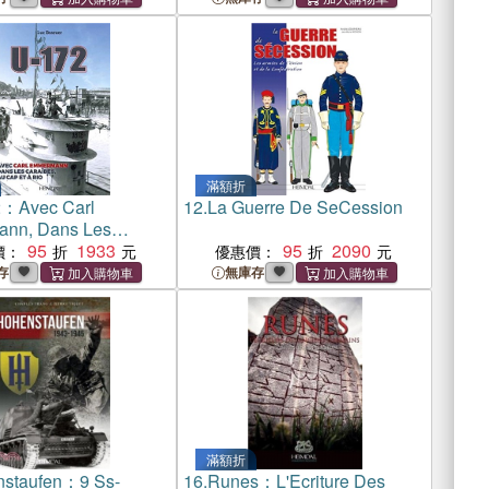
滿額折
：Avec Carl
12.
La Guerre De SeCession
nn, Dans Les
 Au Cap Et a Rio
95
1933
95
2090
價：
優惠價：
存
無庫存
滿額折
staufen：9 Ss-
16.
Runes：L'Ecriture Des