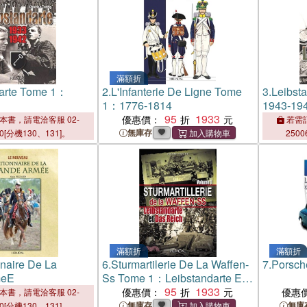
滿額折
darte Tome 1：
2.
L'Infanterie De Ligne Tome
3.
Leibst
1：1776-1814
1943-19
95
1933
優惠價：
本書，請電洽客服 02-
若需訂
無庫存
00[分機130、131]。
2500
滿額折
滿額折
nnaire De La
6.
Sturmartilerie De La Waffen-
7.
Porsch
meE
Ss Tome 1：Leibstandarte Et
Das Reich
95
1933
優惠價：
優惠
本書，請電洽客服 02-
無庫存
無庫
00[分機130、131]。