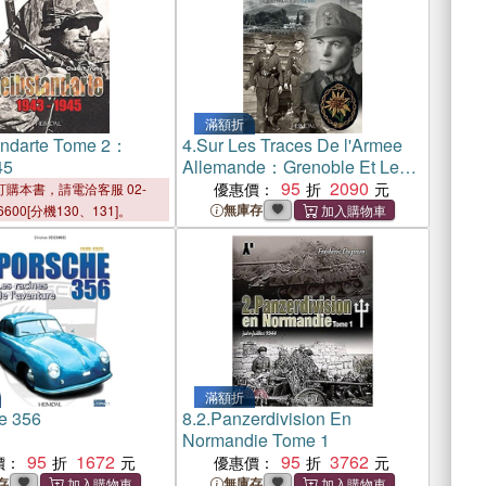
滿額折
andarte Tome 2：
4.
Sur Les Traces De l'Armee
45
Allemande：Grenoble Et Le
Vercors, 1940-1944
95
2090
優惠價：
購本書，請電洽客服 02-
無庫存
6600[分機130、131]。
滿額折
e 356
8.
2.Panzerdivision En
Normandie Tome 1
95
1672
95
3762
價：
優惠價：
存
無庫存