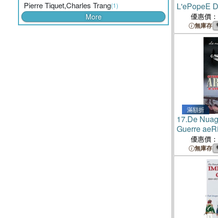
Pierre Tiquet,Charles Trang
L'ePopeE 
(1)
L'AreNe
優惠價：
More
無庫存
滿額折
17.
De Nuag
Guerre aeR
Ardennes d
優惠價：
Boddenplat
無庫存