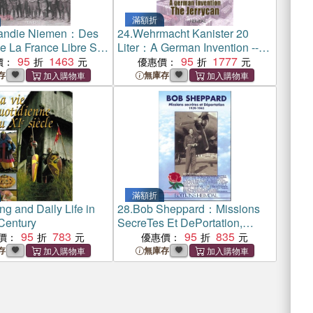
滿額折
andie Niemen：Des
24.
Wehrmacht Kanister 20
e La France Libre Sur
Liter：A German Invention --
 Russe
95
1463
the Jerrycan
95
1777
價：
優惠價：
存
無庫存
滿額折
ng and Daily Life in
28.
Bob Sheppard：Missions
 Century
SecreTes Et DePortation,
95
783
1939-1945
95
835
價：
優惠價：
存
無庫存