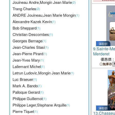
Jouineau Andre,Mongin Jean Marie
(2)
Trang Charles
(2)
ANDRE Jouineau,Jean Marie Mongin
(1)
Alexandre Kazek Kevin
(1)
Bob Sheppard
(1)
Christian Descombes
(1)
Georges Bernage
(1)
滿額折
Jean-Charles Stasi
(1)
9.
Sainte-M
Jean-Pierre Pirard
Merderet
(1)
優惠價：
Jean-Yves Mary
(1)
無庫存
Lallemant Michel
(1)
Letrun Ludovic,Mongin Jean Marie
(1)
Luc Braeuer
(1)
Mark A. Bando
(1)
Palloque Gerard
(1)
Philippe Guillemot
(1)
Philippe Leger,Stephane Arquille
(1)
滿額折
Pierre Tiquet
(1)
13.
Chasseu