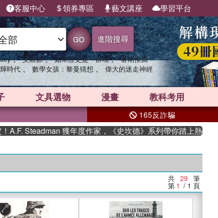
客服中心
領券專區
藝文講座
學習平台
進階搜尋
GO
、
、
、
sey
父親節
如果歷史是一群喵
暑期推薦
、
、
輝時代
數學女孩：黎曼猜想
偉大的迷走神經
子
文具選物
漫畫
教科考用
165反詐騙
Steadman 獲年度作家，《史坎德》系列帶你踏上熱血奇幻旅程
共
29
筆
第
1
/ 1
頁