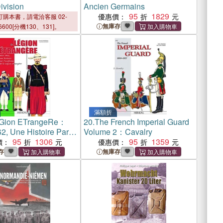
ivision
Ancien Germains
95
1829
優惠價：
購本書，請電洽客服 02-
無庫存
6600[分機130、131]。
滿額折
eGion ETrangeRe：
20.
The French Imperial Guard
2, Une Histoire Par
Volume 2：Cavalry
me De La leGion
95
1306
95
1359
價：
優惠價：
Re
存
無庫存