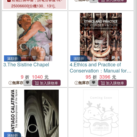
Al Robot. Testimonianze Dai
25006600[分機130、131]。
Musei Toscani
滿額折
滿額折
3.
The Sistine Chapel
4.
Ethics and Practice of
Conservation：Manual for
9
1040
the conservation of
95
3396
ethnographic and multi-
無庫存
無庫存
material assets
滿額折