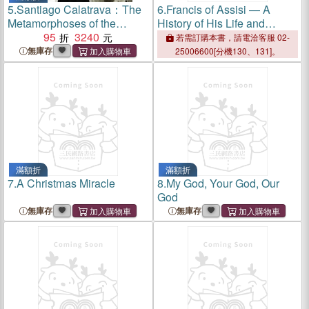
5.
Santiago Calatrava：The
6.
Francis of Assisi ― A
Metamorphoses of the
History of His Life and
Space
95
3240
Legacy
若需訂購本書，請電洽客服 02-
無庫存
25006600[分機130、131]。
滿額折
滿額折
7.
A Christmas Miracle
8.
My God, Your God, Our
God
無庫存
無庫存