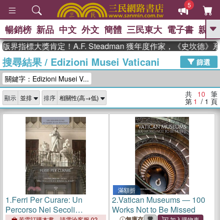
5
暢銷榜
新品
中文
外文
簡體
三民東大
電子書
親子
GO
界指標大獎肯定！A.F. Steadman 獲年度作家，《史坎德》
搜尋結果
/
Edizioni Musei Vaticani
、
熱搜：
東野圭吾
高希均教授回憶錄
篩選
、
、
、
The Odyssey
父親節
花開錦
關鍵字：Edizioni Musei V...
、
、
、
繡
暑期推薦
方念華
台灣的
、
李登輝時代
數學女孩：黎曼猜想
共
10
筆
顯示
排序
、
、
偉大的迷走神經
如果歷史是一
第
1
/ 1
頁
、
群喵
臺灣漫遊錄
滿額折
1.
Ferri Per Curare: Un
2.
Vatican Museums ― 100
Percorso Nei Secoli
Works Not to Be Missed
Dall'epoca Etrusco Romana
無庫存
若需訂購本書，請電洽客服 02-