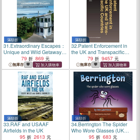
滿額折
滿額折
31.
Extraordinary Escapes：
32.
Patent Enforcement in
Unique and Wild Getaways
the UK and Transpacific
Across the UK
79
869
Countries
79
9457
無庫存
無庫存
滿額折
滿額折
33.
RAF and USAAF
34.
Berrington The Spider
Airfields in the UK
Who Wore Glasses (UK
95
2613
Edition)
95
683