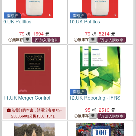
滿額折
滿額折
9.
UK Politics
10.
UK Politics
79
1694
79
5214
無庫存
無庫存
滿額折
11.
UK Merger Control
12.
UK Reporting - IFRS
95
2513
若需訂購本書，請電洽客服 02-
無庫存
25006600[分機130、131]。