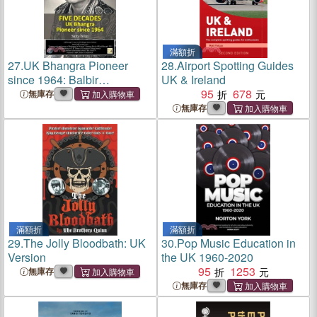
滿額折
27.
UK Bhangra Pioneer
28.
Airport Spotting Guides
since 1964: Balbir
UK & Ireland
Bhujhangy
95
678
無庫存
無庫存
滿額折
滿額折
29.
The Jolly Bloodbath: UK
30.
Pop Music Education in
Version
the UK 1960-2020
95
1253
無庫存
無庫存