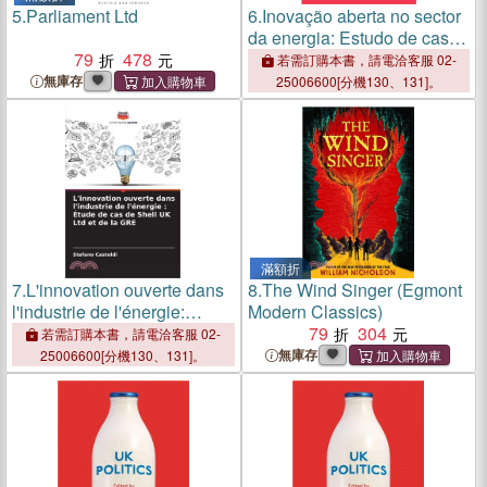
5.
Parliament Ltd
6.
Inovação aberta no sector
da energia: Estudo de caso
79
478
da Shell UK Ltd e do ERG
若需訂購本書，請電洽客服 02-
無庫存
25006600[分機130、131]。
滿額折
7.
L'innovation ouverte dans
8.
The Wind Singer (Egmont
l'industrie de l'énergie:
Modern Classics)
Étude de cas de Shell UK
79
304
若需訂購本書，請電洽客服 02-
Ltd et de la GRE
無庫存
25006600[分機130、131]。