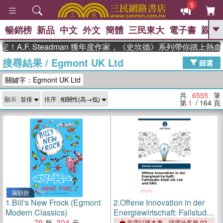
5
暢銷榜
新品
中文
外文
簡體
三民東大
電子書
親子
GO
. Steadman 獲年度作家，《史坎德》系列帶你踏上熱血奇幻旅
搜尋結果
/
Egmont UK Ltd
、
熱搜：
東野圭吾
高希均教授回憶錄
篩選
、
、
、
The Odyssey
父親節
如果歷
關鍵字：Egmont UK Ltd
、
、
史是一群喵
暑期推薦
國際布克
、
、
獎 臺灣漫遊錄
方念華
台灣的李
共
6555
筆
顯示
排序
、
、
登輝時代
數學女孩：黎曼猜想
第
1
/ 164
頁
偉大的迷走神經
滿額折
1.
Bill's New Frock (Egmont
2.
Offene Innovation in der
Modern Classics)
Energiewirtschaft: Fallstudie
79
304
Shell UK Ltd und ERG
若需訂購本書，請電洽客服 02-