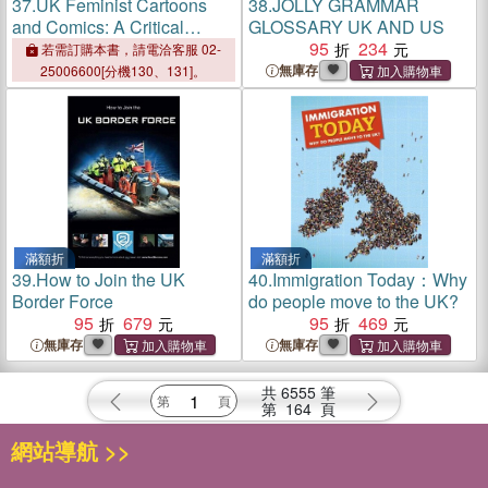
37.
UK Feminist Cartoons
38.
JOLLY GRAMMAR
and Comics: A Critical
GLOSSARY UK AND US
Survey
95
234
若需訂購本書，請電洽客服 02-
無庫存
25006600[分機130、131]。
滿額折
滿額折
39.
How to Join the UK
40.
Immigration Today：Why
Border Force
do people move to the UK?
95
679
95
469
無庫存
無庫存
共
6555
筆
第
164
頁
網站導航 >>