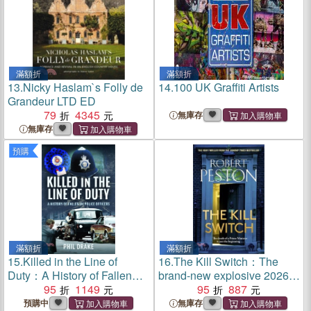
滿額折
滿額折
13.
Nicky Haslam`s Folly de
14.
100 UK Graffiti Artists
Grandeur LTD ED
79
4345
無庫存
無庫存
預購
滿額折
滿額折
15.
Killed in the Line of
16.
The Kill Switch：The
Duty：A History of Fallen
brand-new explosive 2026
UK Police Officers
95
1149
thriller from the bestselling
95
887
UK political journalist
預購中
無庫存