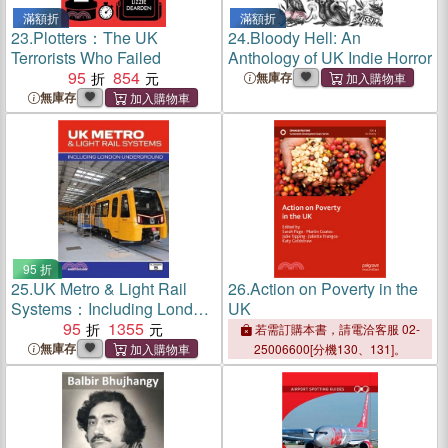
滿額折
滿額折
23.
Plotters：The UK
24.
Bloody Hell: An
Terrorists Who Failed
Anthology of UK Indie Horror
95
854
無庫存
無庫存
95 折
25.
UK Metro & Light Rail
26.
Action on Poverty in the
Systems：Including London
UK
Underground
95
1355
若需訂購本書，請電洽客服 02-
無庫存
25006600[分機130、131]。