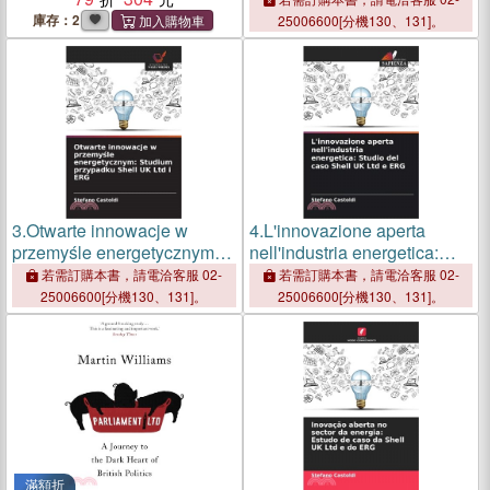
庫存：2
25006600[分機130、131]。
3.
Otwarte innowacje w
4.
L'innovazione aperta
przemyśle energetycznym:
nell'industria energetica:
Studium przypadku Shell
Studio del caso Shell UK Ltd
若需訂購本書，請電洽客服 02-
若需訂購本書，請電洽客服 02-
UK Ltd i ERG
e ERG
25006600[分機130、131]。
25006600[分機130、131]。
滿額折