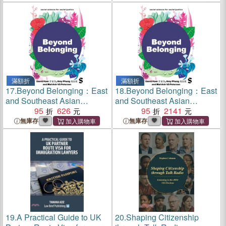
滿額折
滿額折
17.
Beyond Belonging：East
18.
Beyond Belonging：East
and Southeast Asian
and Southeast Asian
Presence, Identity and
95
626
Presence, Identity and
95
2141
Activism in the UK
Activism in the UK
無庫存
無庫存
19.
A Practical Guide to UK
20.
Shaping Citizenship