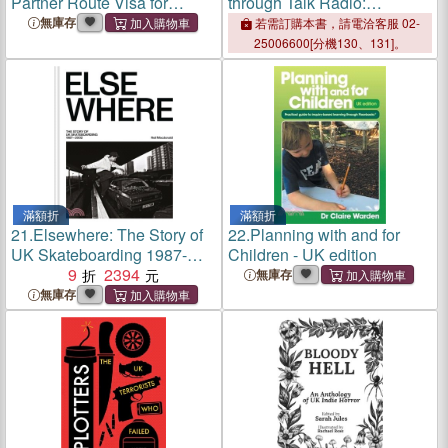
Partner Route Visa for
through Talk Radio:
Immigration Lawyers
Listening to the 2024 UK
無庫存
若需訂購本書，請電洽客服 02-
Election
25006600[分機130、131]。
滿額折
滿額折
21.
Elsewhere: The Story of
22.
Planning with and for
UK Skateboarding 1987-
Children - UK edition
2002
9
2394
無庫存
無庫存