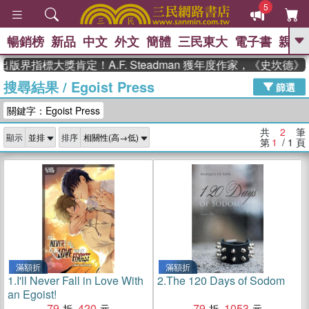
5
暢銷榜
新品
中文
外文
簡體
三民東大
電子書
親子
GO
版界指標大獎肯定！A.F. Steadman 獲年度作家，《史坎
搜尋結果
/
Egoist Press
、
、
熱搜：
東野圭吾
The Odyssey
篩選
、
、
父親節
如果歷史是一群喵
暑期
關鍵字：Egoist Press
、
、
推薦
國際布克獎 臺灣漫遊錄
方
、
、
念華
台灣的李登輝時代
數學女
共
2
筆
顯示
排序
、
孩：黎曼猜想
偉大的迷走神經
第
1
/ 1
頁
滿額折
滿額折
1.
I'll Never Fall in Love With
2.
The 120 Days of Sodom
an Egoist!
79
420
79
1053