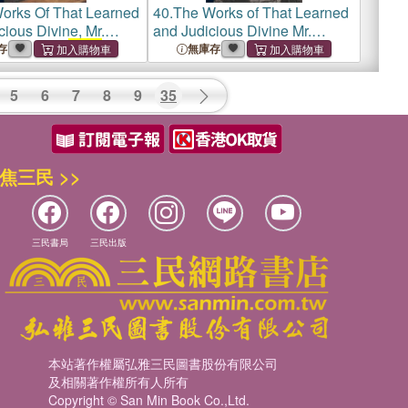
orks Of That Learned
40.
The Works of That Learned
ious Divine, Mr.
and Judicious Divine Mr.
Hooker,: In
Eight
Richard Hooker, Containing
存
無庫存
 The Laws Of
Eight Books
of the Laws of
tical Polity,
Ecclesiastical Polity, and
5
6
7
8
9
35
Several Other Trea
焦三民 >>
三民書局
三民出版
本站著作權屬弘雅三民圖書股份有限公司
及相關著作權所有人所有
Copyright © San Min Book Co.,Ltd.