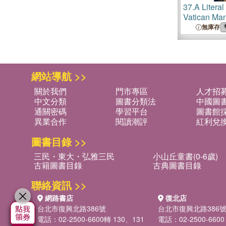
37.
A Literal
Vatican Man
Books of t
無庫存
網站導航 >>
關於我們
門市專區
人才招
中文分類
圖書分類法
中國圖
通關密碼
學習平台
圖書館採
異業合作
閱讀潮評
紅利兌
圖書目錄 >>
三民・東大・弘雅三民
小山丘童書(0-6歲)
古籍圖書目錄
古典圖書目錄
聯絡資訊 >>
網路書店
復北店
台北市復興北路386號
台北市復興北路386
電話：02-2500-6600轉 130、131
電話：02-2500-6600