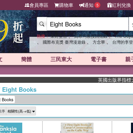
會員專區
購物車
通知
紅利兌換
5
、
、
熱搜：
東野圭吾
高希均教授回憶錄
The Odys
、
、
、
國際布克獎 臺灣漫遊錄
方念華
台灣的李登
文
簡體
三民東大
電子書
親
英國出版界指標大獎肯定！A.
/
Eight Books
 Books
排序