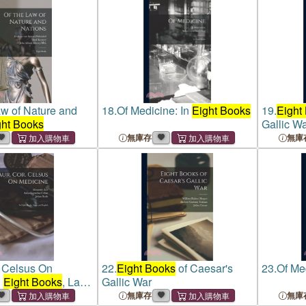
aw of Nature and
18.
Of Medicine: In
Eight Books
19.
Eight
ght Books
Gallic W
無庫存
無庫
. Celsus On
22.
Eight Books
of Caesar's
23.
Of Me
n
Eight Books
, Latin
Gallic War
無庫存
無庫