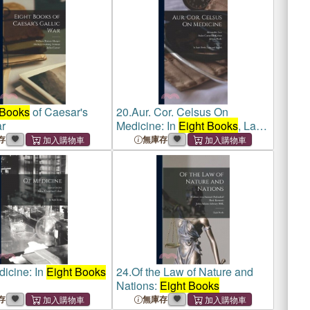
 Books
of Caesar's
20.
Aur. Cor. Celsus On
ar
Medicine: In
Eight Books
, Latin
and English
存
無庫存
dicine: In
Eight Books
24.
Of the Law of Nature and
Nations:
Eight Books
存
無庫存