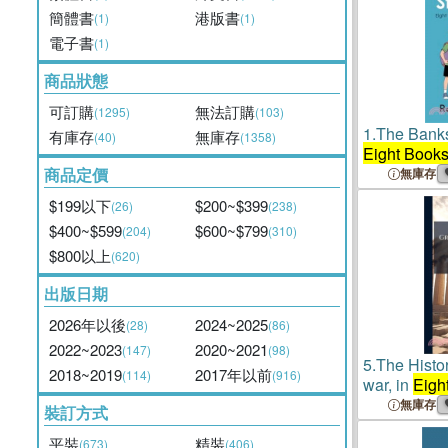
簡體書
港版書
(1)
(1)
電子書
(1)
商品狀態
可訂購
無法訂購
(1295)
(103)
1.
The Banksi
有庫存
無庫存
(40)
(1358)
Eight Book
商品定價
無庫存
$199以下
$200~$399
(26)
(238)
$400~$599
$600~$799
(204)
(310)
$800以上
(620)
出版日期
2026年以後
2024~2025
(28)
(86)
2022~2023
2020~2021
(147)
(98)
5.
The Histor
2018~2019
2017年以前
(114)
(916)
war, in
Eigh
無庫存
裝訂方式
平裝
精裝
(673)
(406)