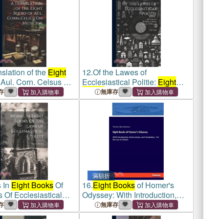
slation of the
Eight
12.
Of the Lawes of
 Aul. Corn. Celsus On
Ecclesiastical Politie:
Eight
Books
存
無庫存
滿額折
 In
Eight Books
Of
16.
Eight Books
of Homer's
 Of Ecclesiastical
Odyssey: With Introduction,
Commentary, and Vocabulary -
存
無庫存
for the use of schools