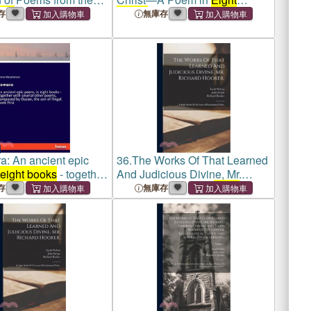
oks
Books
存
無庫存
a: An ancient epic
36.
The Works Of That Learned
eight books
- together
And Judicious Divine, Mr.
ral other poems,
Richard Hooker,: In
Eight
存
無庫存
 by Ossian, the son
Books
Of The Laws Of
. Book
Ecclesiastical Polity,