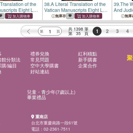
 Translation of the
38.
A Literal Translation of the
39.
The W
uscripts Eight Last
Vatican Manuscripts Eight Last
And Judic
he New Testament
Books of the New Testament
Richard 
無庫存
無庫
Books
Of
Ecclesias
共
1398
筆
1
2
3
4
第
35
頁
募
禮券兌換
紅利積點
聚
書館分類法
常見問題
新手購書
購/編目
空中大學購書
企業合作
換
好站連結
兒童・青少年(7歲以上)
畢業禮品
重南店
號
台北市重慶南路一段61號
電話：02-2361-7511