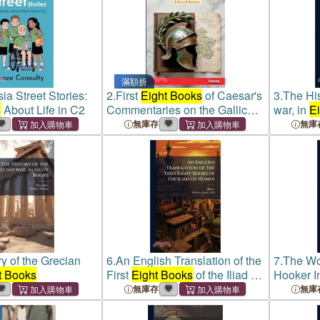
滿額折
a Street Stories:
2.
First
Eight Books
of Caesar's
3.
The His
s
About Life in C2
Commentaries on the Gallic
war, in
E
War
無庫存
無庫
y of the Grecian
6.
An English Translation of the
7.
The Wo
t Books
First
Eight Books
of the Iliad of
Hooker I
Homer
Laws Of E
無庫存
無庫