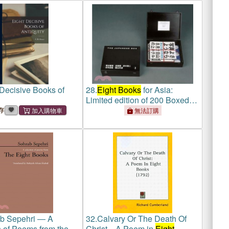
 Decisive Books of
28.
Eight Books
for Asia:
Limited edition of 200 Boxed
Sets
存
無法訂購
b Sepehri ― A
32.
Calvary Or The Death Of
n of Poems from the
Christ—A Poem in
Eight