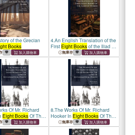
tory of the Grecian
4.
An English Translation of the
ight Books
First
Eight Books
of the Iliad of
Homer
存
無庫存
rks Of Mr. Richard
8.
The Works Of Mr. Richard
n
Eight Books
Of The
Hooker In
Eight Books
Of The
cclesiastical Polity
Laws Of Ecclesiastical Polity
存
無庫存