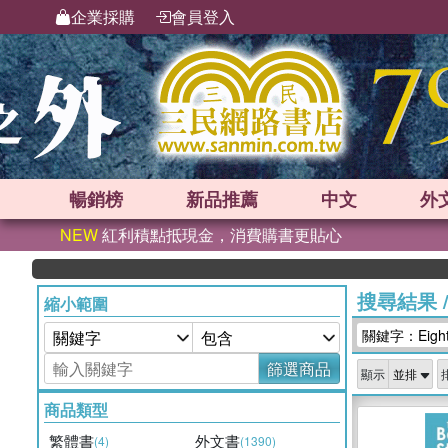
企業採購
會員登入
暢銷榜
新品
推薦
中文
外
NEW
紅利積點抵現金，消費購書更貼心
搜尋結果
縮小範圍
關鍵字：Eight
篩選商品
顯示
商品類型
繁體書
外文書
(4)
(1390)