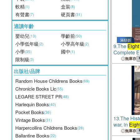
軟精
盒裝
(1)
(8)
有聲書
硬頁書
(7)
(31)
適讀年齡
嬰幼兒
學齡前
(13)
(50)
滿額折
小學低年級
小學高年級
(2)
(2)
9.
The
Eight
小學
國中
(35)
(1)
Complete En
無庫存
限制級
(3)
出版社/品牌
Random House Childrens Books
(69)
Chronicle Books Llc
(55)
LEGARE STREET PR
(48)
Harlequin Books
(40)
Pocket Books
(36)
13.
The Hist
Vintage Books
(31)
war, in
Eigh
Harpercollins Childrens Books
(28)
無庫存
Ballantine Books
(22)