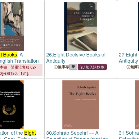
ht Books
: A
26.
Eight Decisive Books of
27.
Eight
glish Translation
Antiquity
Antiquity
無庫存
無庫
本書，請電洽客服 02-
00[分機130、131]。
ation of the
Eight
30.
Sohrab Sepehri ― A
31.
Sohra
l. Corn. Celsus on
Selection of Poems from the
Selectio