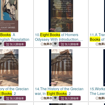
 Books
: A
10.
Eight Books
of Homers
11.
A Tran
glish Translation
Odyssey With Introduction,
Books
of
Commentary, and Vocabulary.
Medicine
無庫存
無庫
For the Use of Schools
ory of the Grecian
14.
The History of the Grecian
15.
Works
t Books
: 2
war, in
Eight Books
: 2
The Laws
Polity
無庫存
無庫