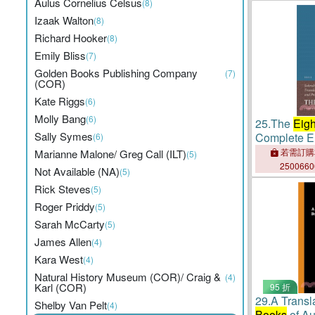
Aulus Cornelius Celsus
(8)
Izaak Walton
(8)
Richard Hooker
(8)
Emily Bliss
(7)
Golden Books Publishing Company
(7)
(COR)
Kate Riggs
(6)
Molly Bang
(6)
25.
The
Eig
Sally Symes
Complete En
(6)
若需訂購
Marianne Malone/ Greg Call (ILT)
(5)
250066
Not Available (NA)
(5)
Rick Steves
(5)
Roger Priddy
(5)
Sarah McCarty
(5)
James Allen
(4)
Kara West
(4)
Natural History Museum (COR)/ Craig &
(4)
Karl (COR)
95 折
29.
A Transl
Shelby Van Pelt
(4)
Books
of Au