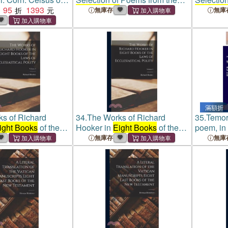
95
1393
Eight Books
Eight Bo
無庫存
無庫
滿額折
s of Richard
34.
The Works of Richard
35.
Temor
ight Books
of the
Hooker in
Eight Books
of the
poem, in
esiastical Polity;
Laws of Ecclesiastical Polity;
with seve
無庫存
無庫
Volume I
composed
of Fingal