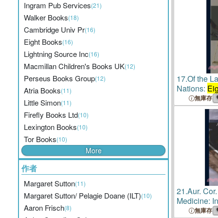
Ingram Pub Services
(21)
Walker Books
(18)
Cambridge Univ Pr
(16)
Eight Books
(16)
Lightning Source Inc
(16)
Macmillan Children's Books UK
(12)
Perseus Books Group
17.
Of the L
(12)
Nations:
Ei
Atria Books
(11)
無庫存
Little Simon
(11)
Firefly Books Ltd
(10)
Lexington Books
(10)
Tor Books
(10)
More
作者
Margaret Sutton
(11)
21.
Aur. Cor
Margaret Sutton/ Pelagie Doane (ILT)
(10)
Medicine: I
Aaron Frisch
(8)
and English
無庫存