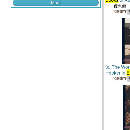
More
Medicine
優惠價：
無庫存
33.
The Work
Hooker in
E
Laws of Eccl
無庫存
Volume I