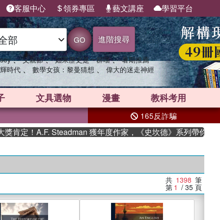
客服中心
領券專區
藝文講座
學習平台
進階搜尋
GO
、
、
、
sey
父親節
如果歷史是一群喵
暑期推薦
、
、
輝時代
數學女孩：黎曼猜想
偉大的迷走神經
子
文具選物
漫畫
教科考用
165反詐騙
F. Steadman 獲年度作家，《史坎德》系列帶你踏上熱血奇
共
1398
筆
第
1
/ 35
頁