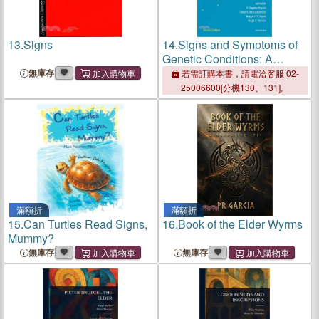
13.
Signs
14.
Signs and Symptoms of
Genetic Conditions: A
Handbook
無庫存
若需訂購本書，請電洽客服 02-
25006600[分機130、131]。
滿額折
滿額折
15.
Can Turtles Read Signs,
16.
Book of the Elder Wyrms
Mummy?
無庫存
無庫存