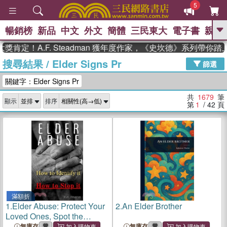
5
暢銷榜
新品
中文
外文
簡體
三民東大
電子書
親子
GO
A.F. Steadman 獲年度作家，《史坎德》系列帶你踏上熱血
搜尋結果
/
Elder Signs Pr
、
熱搜：
東野圭吾
高希均教授回憶錄
篩選
、
、
、
The Odyssey
父親節
如果歷
關鍵字：Elder Signs Pr
、
、
史是一群喵
暑期推薦
國際布克
、
、
獎 臺灣漫遊錄
方念華
台灣的李
共
1679
筆
顯示
排序
、
、
登輝時代
數學女孩：黎曼猜想
第
1
/ 42
頁
偉大的迷走神經
滿額折
1.
Elder Abuse: Protect Your
2.
An Elder Brother
Loved Ones, Spot the
Warning Signs, and Take
無庫存
無庫存