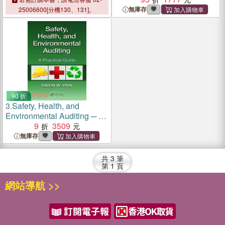
無庫存
25006600[分機130、131]。
90 折
3.
Safety, Health, and
Environmental Auditing ─ A
Practical Guide
9
3509
無庫存
共
3
筆
第
1
頁
網站導航 >>