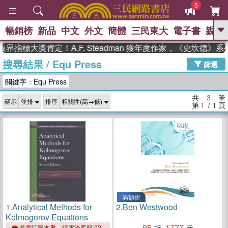
5
暢銷榜
新品
中文
外文
簡體
三民東大
電子書
親子
GO
界指標大獎肯定！A.F. Steadman 獲年度作家，《史坎德》
搜尋結果
/
Equ Press
、
熱搜：
東野圭吾
高希均教授回憶錄
篩選
、
、
、
The Odyssey
父親節
如果歷
關鍵字：Equ Press
、
、
史是一群喵
暑期推薦
國際布克
、
、
獎 臺灣漫遊錄
方念華
台灣的李
共
3
筆
顯示
排序
、
、
登輝時代
數學女孩：黎曼猜想
第
1
/ 1
頁
偉大的迷走神經
滿額折
1.
Analytical Methods for
2.
Ben Westwood
Kolmogorov Equations
95
1777
若需訂購本書，請電洽客服 02-