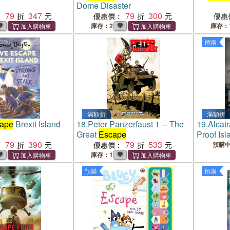
Dome Disaster
79
347
79
300
：
優惠價：
優惠
庫存：2
庫存：
預購
滿額折
滿額折
ape
Brexit Island
18.
Peter Panzerfaust 1 ─ The
19.
Alcat
Great
Escape
Proof Isl
79
390
79
533
：
優惠價：
預購
庫存：1
預購
預購