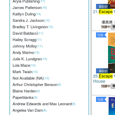
Aryla Publishing
(17)
滿額折
James Patterson
(16)
21.
Escape
f
Kaitlyn Duling
(14)
Sandra J. Jackson
(14)
優惠價
Bradley T. Livingston
(12)
預購中
David Baldacci
(11)
預購
Hailey Scragg
(11)
Johnny Molloy
(11)
Andy Marino
(10)
Julie K. Lundgren
(10)
Lola Maze
(10)
滿額折
Mark Twain
(10)
25.
Escape
f
Not Available (NA)
(10)
House
Arthur Christopher Benson
(9)
預購中
Blaine Harden
(9)
Paperblanks
(9)
預購
Andrew Edwards and Max Leonard
(8)
Angelea Van Dam
(8)