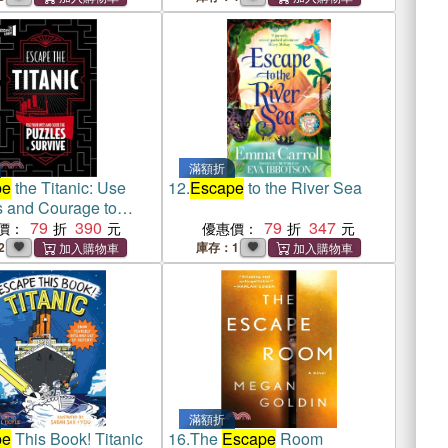
滿額折
pe
the Titanic: Use
12.
Escape
to the River Sea
s and Courage to
79
390
79
347
價：
優惠價：
2
庫存：1
滿額折
pe
This Book! Titanic
16.
The
Escape
Room