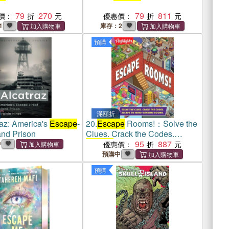
79
270
79
811
價：
優惠價：
1
庫存：2
預購
滿額折
raz: America's
Escape
-
20.
Escape
Rooms!：Solve the
and Prison
Clues. Crack the Codes.
Escape
Six Mind-bending
95
887
中
優惠價：
Rooms
預購中
預購