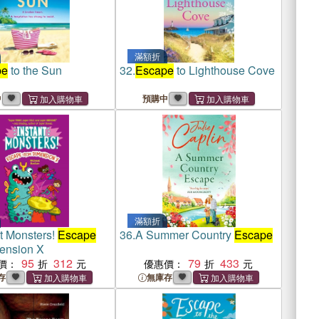
滿額折
pe
to the Sun
32.
Escape
to Lighthouse Cove
中
預購中
滿額折
nt Monsters!
Escape
36.
A Summer Country
Escape
ension X
95
312
79
433
價：
優惠價：
存
無庫存