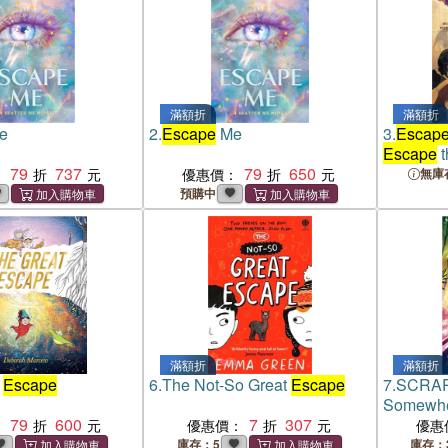
滿額折
滿額折
e
2.
Escape
Me
3.
Escap
Escape
t
79
737
79
650
：
優惠價：
無庫
預購中
滿額折
滿額折
t
Escape
6.
The Not-So Great
Escape
7.
SCRAP
Somewhe
79
600
7
307
：
優惠價：
優惠
庫存：5
庫存：