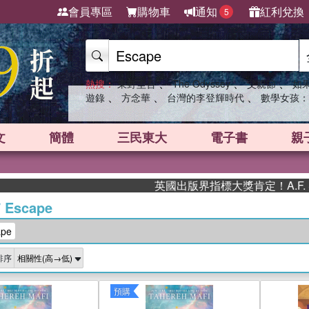
會員專區
購物車
通知
紅利兌換
5
、
、
、
熱搜：
東野圭吾
The Odyssey
父親節
如
、
、
、
遊錄
方念華
台灣的李登輝時代
數學女孩：
文
簡體
三民東大
電子書
親
英國出版界指標大獎肯定！A.F. Stea
/
Escape
pe
排序
預購