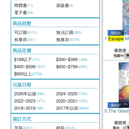
簡體書
港版書
(11)
(4)
電子書
(54)
商品狀態
可訂購
無法訂購
(9131)
(385)
滿額折
1.
Escape
M
有庫存
無庫存
(241)
(9275)
商品定價
優惠價
預購中
$199以下
$200~$399
(101)
(1384)
$400~$599
$600~$799
(1837)
(2485)
$800以上
(3709)
出版日期
2026年以後
2024~2025
(386)
(1535)
2022~2023
2020~2021
(1271)
(1020)
滿額折
2018~2019
2017年以前
(768)
(4464)
5.
The Grea
裝訂方式
優惠價
平裝
精裝
(6251)
(2315)
庫存：3