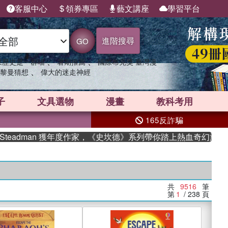
客服中心
領券專區
藝文講座
學習平台
進階搜尋
GO
、
、
果歷史是一群喵
暑期推薦
國際布克獎 臺灣漫
、
黎曼猜想
偉大的迷走神經
子
文具選物
漫畫
教科考用
165反詐騙
dman 獲年度作家，《史坎德》系列帶你踏上熱血奇幻旅程
共
9516
筆
第
1
/ 238
頁