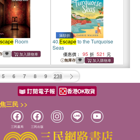
滿額折
scape
Room
40.
Escape
to the Turquoise
Seas
95
521
存
優惠價：
無庫存
5
6
7
8
9
238
焦三民 >>
三民書局
三民出版