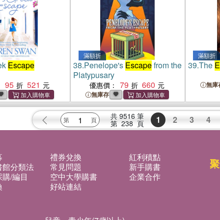
滿額折
滿額折
ek
Escape
38.
Penelope's
Escape
from the
39.
The
E
Platypusary
95
521
79
660
：
優惠價：
無庫
無庫存
共
9516
筆
1
2
3
4
第
238
頁
募
禮券兌換
紅利積點
聚
書館分類法
常見問題
新手購書
購/編目
空中大學購書
企業合作
換
好站連結