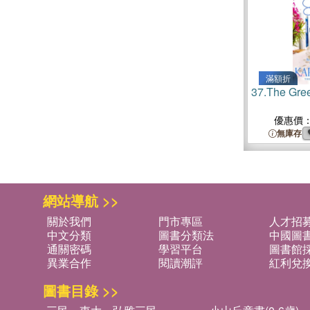
滿額折
37.
The Gre
優惠價
無庫存
網站導航 >>
關於我們
門市專區
人才招
中文分類
圖書分類法
中國圖
通關密碼
學習平台
圖書館採
異業合作
閱讀潮評
紅利兌
圖書目錄 >>