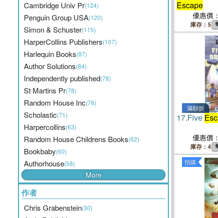
Escape
Cambridge Univ Pr
(124)
優惠價
Penguin Group USA
(120)
庫存：5
Simon & Schuster
(115)
HarperCollins Publishers
(107)
Harlequin Books
(87)
Author Solutions
(84)
Independently published
(78)
St Martins Pr
(78)
Random House Inc
(76)
滿額折
Scholastic
(71)
17.
Five
Esc
Harpercollins
(63)
優惠價
Random House Childrens Books
(62)
庫存：4
Bookbaby
(60)
預購
Authorhouse
(58)
More
作者
Chris Grabenstein
(30)