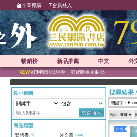
企業採購
會員登入
暢銷榜
新品
推薦
中文
外
NEW
紅利積點抵現金，消費購書更貼心
搜尋結果
縮小範圍
關鍵字：Esca
篩選商品
顯示
商品類型
預購
繁體書
外文書
(79)
(9366)