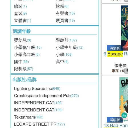
線裝
軟精
(1)
(6)
盒裝
有聲書
(9)
(16)
立體書
硬頁書
(1)
(19)
適讀年齡
嬰幼兒
學齡前
(3)
(107)
小學低年級
小學中年級
(10)
(12)
滿額折
9.
Escape
Ro
小學高年級
小學
(6)
(169)
國中
高中
(35)
(4)
優惠價
限制級
(57)
庫存：6
出版社/品牌
Lightning Source Inc
(649)
Createspace Independent Pub
(272)
INDEPENDENT CAT
(129)
INDEPENDENT CAT
(129)
Textstream
(128)
滿額折
LEGARE STREET PR
(127)
13.
Bad Pan