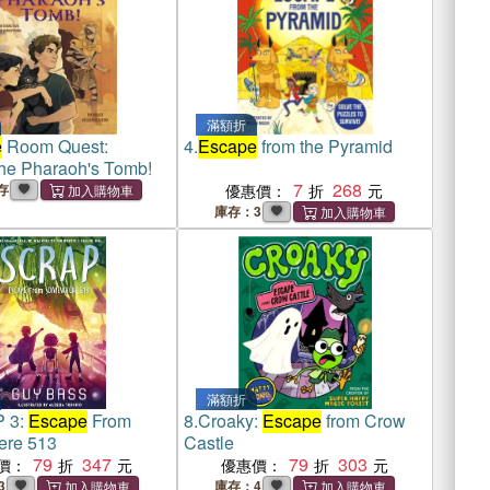
滿額折
e
Room Quest:
4.
Escape
from the Pyramid
he Pharaoh's Tomb!
7
268
存
優惠價：
庫存：3
滿額折
 3:
Escape
From
8.
Croaky:
Escape
from Crow
re 513
Castle
79
347
79
303
價：
優惠價：
3
庫存：4