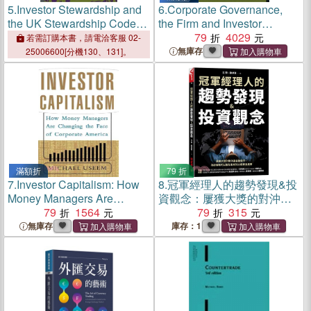
5.
Investor Stewardship and
6.
Corporate Governance,
the UK Stewardship Code:
the Firm and Investor
The Role of Institutional
Capitalism ─ Legal-Political
79
4029
若需訂購本書，請電洽客服 02-
Investors in Corporate
and Economic Views
無庫存
25006600[分機130、131]。
Governance
滿額折
79 折
7.
Investor Capitalism: How
8.
冠軍經理人的趨勢發現&投
Money Managers Are
資觀念：屢獲大獎的對沖基
Changing the Face of
79
1564
金操盤手，為你解析可以盈
79
315
Corporate America
在未來的12個黃金產業
無庫存
庫存：1