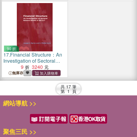
Governance
90 折
17.
Financial Structure：An
Investigation of Sectoral
Balance Sheets in the G-7
9
3240
無庫存
共
17
筆
第
1
頁
網站導航 >>
聚焦三民 >>