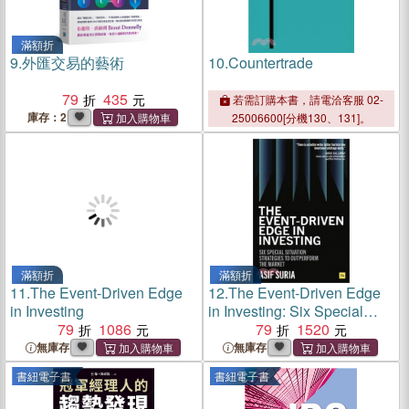
滿額折
9.
外匯交易的藝術
10.
Countertrade
79
435
若需訂購本書，請電洽客服 02-
庫存：2
25006600[分機130、131]。
滿額折
滿額折
11.
The Event-Driven Edge
12.
The Event-Driven Edge
in Investing
in Investing: Six Special
79
1086
Situation Strategies to
79
1520
Outperform the Market
無庫存
無庫存
書紐電子書
書紐電子書