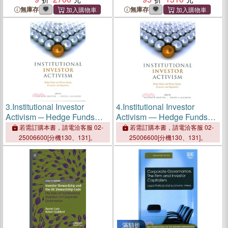
無庫存
無庫存
3.
Institutional Investor
4.
Institutional Investor
Activism ─ Hedge Funds
Activism ― Hedge Funds
and Private Equity,
and Private Equity,
若需訂購本書，請電洽客服 02-
若需訂購本書，請電洽客服 02-
Economics and Regulation
Economics and Regulation
25006600[分機130、131]。
25006600[分機130、131]。
滿額折