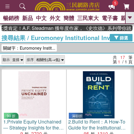
5
暢銷榜
新品
中文
外文
簡體
三民東大
電子書
親子
GO
定！A.F. Steadman 獲年度作家，《史坎德》系列帶你踏上
搜尋結果
/
Euromoney Institutional Investor
、
熱搜：
東野圭吾
高希均教授回憶錄
篩選
、
、
、
The Odyssey
父親節
如果歷
關鍵字：Euromoney Instit...
、
、
史是一群喵
暑期推薦
國際布克
、
、
獎 臺灣漫遊錄
方念華
台灣的李
共
17
筆
顯示
排序
、
、
登輝時代
數學女孩：黎曼猜想
第
1
/ 1
頁
偉大的迷走神經
90 折
滿額折
1.
Private Equity Unchained
2.
Build to Rent：A How-To
― Strategy Insights for the
Guide for the Institutional
Institutional Investor
9
2700
Investor
95
1310