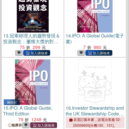
13.
冠軍經理人的趨勢發現＆
14.
IPO: A Global Guide(電子
投資觀念：屢獲大獎的對沖
書)
基金操盤手，為你解析可以
75
299
7
980
盈在未來的14個黄金產業(電
子書)
滿額折
15.
IPO: A Global Guide,
16.
Investor Stewardship and
Third Edition
the UK Stewardship Code:
79
1248
The Role of Institutional
若需訂購本書，請電洽客服 02-
Investors in Corporate
無庫存
25006600[分機130、131]。