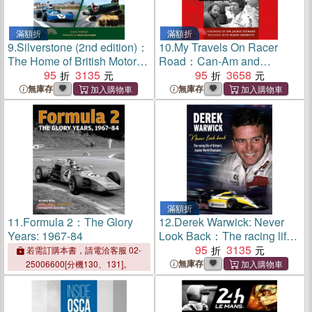
滿額折
滿額折
9.
Silverstone (2nd edition)：
10.
My Travels On Racer
The Home of British Motor
Road：Can-Am and
Racing
95
3135
Formula 1 in their golden
95
3658
age
無庫存
無庫存
滿額折
11.
Formula 2：The Glory
12.
Derek Warwick: Never
Years: 1967-84
Look Back：The racing life
of Britain's double World
95
3135
若需訂購本書，請電洽客服 02-
Champion
無庫存
25006600[分機130、131]。