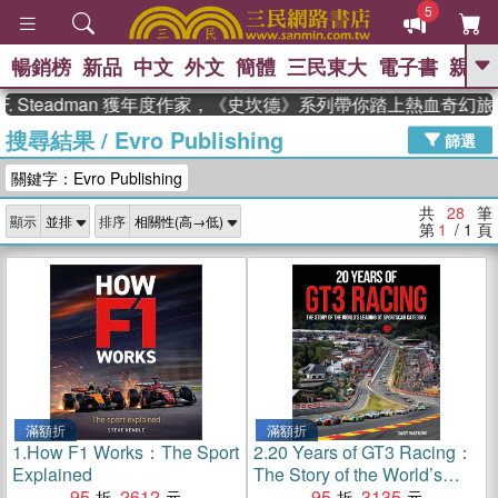
5
暢銷榜
新品
中文
外文
簡體
三民東大
電子書
親子
GO
teadman 獲年度作家，《史坎德》系列帶你踏上熱血奇幻旅程
搜尋結果
/
Evro Publishing
、
熱搜：
東野圭吾
高希均教授回憶錄
篩選
、
、
、
The Odyssey
父親節
如果歷
關鍵字：Evro Publishing
、
、
史是一群喵
暑期推薦
國際布克
、
、
獎 臺灣漫遊錄
方念華
台灣的李
共
28
筆
顯示
排序
、
、
登輝時代
數學女孩：黎曼猜想
第
1
/ 1
頁
偉大的迷走神經
滿額折
滿額折
1.
How F1 Works：The Sport
2.
20 Years of GT3 Racing：
Explained
The Story of the World’s
95
2612
Leading GT Sportscar
95
3135