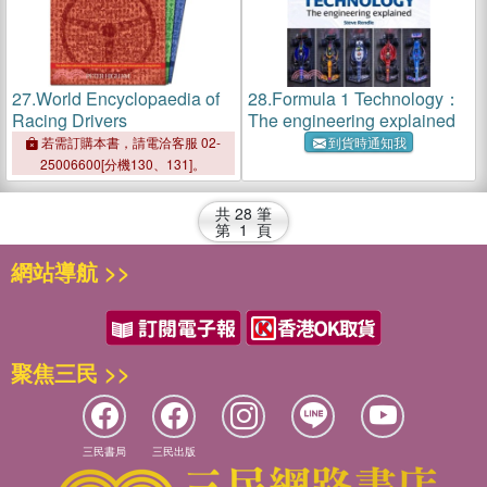
27.
World Encyclopaedia of
28.
Formula 1 Technology：
Racing Drivers
The engineering explained
若需訂購本書，請電洽客服 02-
到貨時通知我
25006600[分機130、131]。
共
28
筆
第
1
頁
網站導航 >>
聚焦三民 >>
三民書局
三民出版