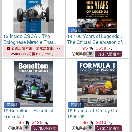
滿額折
13.
Inside OSCA：The
14.
100 Years of Legends：
Bolognese Miracle That
The Official Celebration of
Amazed the World
the Le Mans 24 Hours
95
3658
若需訂購本書，請電洽客服 02-
無庫存
25006600[分機130、131]。
滿額折
滿額折
15.
Benetton：Rebels of
16.
Formula 1 Car by Car
Formula 1
1950-59
95
3135
95
2613
無庫存
無庫存