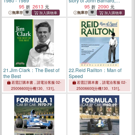
1980 - 1989
story of John Barnard,
95
2613
Formula 1's most creative
95
2090
designer
無庫存
無庫存
21.
Jim Clark：The Best of
22.
Reid Railton：Man of
the Best
Speed
若需訂購本書，請電洽客服 02-
若需訂購本書，請電洽客服 02-
25006600[分機130、131]。
25006600[分機130、131]。