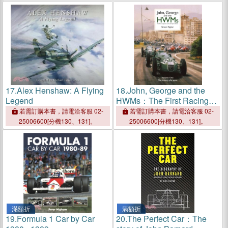
17.
Alex Henshaw: A Flying
18.
John, George and the
Legend
HWMs：The First Racing
Team to Fly the Flag for
若需訂購本書，請電洽客服 02-
若需訂購本書，請電洽客服 02-
Britain
25006600[分機130、131]。
25006600[分機130、131]。
滿額折
滿額折
19.
Formula 1 Car by Car
20.
The Perfect Car：The