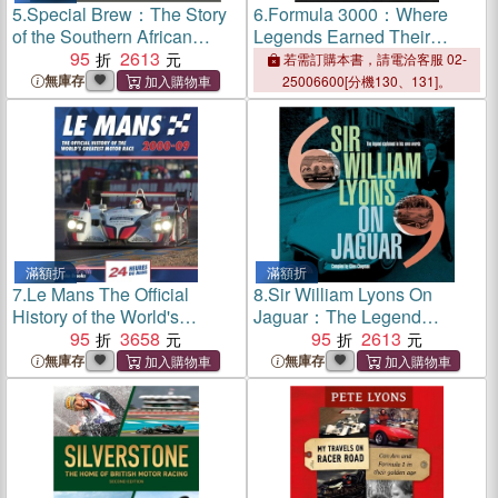
5.
Special Brew：The Story
6.
Formula 3000：Where
of the Southern African
Legends Earned Their
Formula One and Libre
95
2613
Stripes
若需訂購本書，請電洽客服 02-
Specials
無庫存
25006600[分機130、131]。
滿額折
滿額折
7.
Le Mans The Official
8.
Sir William Lyons On
History of the World's
Jaguar：The Legend
Greatest Motor Race 2000-
95
3658
Explained In His Own Words
95
2613
09
無庫存
無庫存