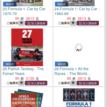
滿額折
滿額折
23.
Formula 1: Car by Car
24.
Formula 1: Car by Car：
1970-79
1960-69
95
2613
95
2613
無庫存
無庫存
滿額折
滿額折
25.
Patrick Tambay - The
26.
Formula 1 All the
Ferrari Years
Races：The World
95
3135
Championship Story Race-
95
2613
by-Race 1950-2015
無庫存
無庫存