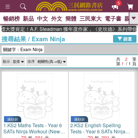
5
暢銷榜
新品
中文
外文
簡體
三民東大
電子書
親子
GO
大獎肯定！A.F. Steadman 獲年度作家，《史坎德》系列帶
搜尋結果
/
Exam Ninja
、
熱搜：
東野圭吾
高希均教授回憶錄
篩選
、
、
、
The Odyssey
父親節
如果歷
關鍵字：Exam Ninja
、
、
史是一群喵
暑期推薦
國際布克
、
、
獎 臺灣漫遊錄
方念華
台灣的李
共
2
筆
顯示
排序
、
、
登輝時代
數學女孩：黎曼猜想
第
1
/ 1
頁
偉大的迷走神經
滿額折
滿額折
1.
KS2 Maths Tests - Year 6
2.
KS2 English Spelling
SATs Ninja Workout (New
Tests - Year 6 SATs Ninja
Curriculum)
79
391
Workout (New Curriculum)
79
391