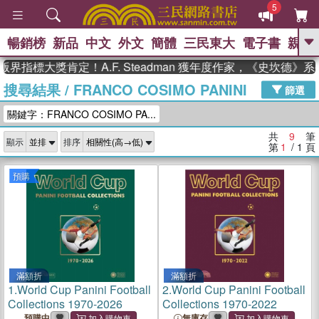
5
暢銷榜
新品
中文
外文
簡體
三民東大
電子書
親子
GO
界指標大獎肯定！A.F. Steadman 獲年度作家，《史坎德》
搜尋結果
/
FRANCO COSIMO PANINI
、
熱搜：
東野圭吾
高希均教授回憶錄
篩選
、
、
、
The Odyssey
父親節
如果歷
關鍵字：FRANCO COSIMO PA...
、
、
史是一群喵
暑期推薦
國際布克
、
、
獎 臺灣漫遊錄
方念華
台灣的李
共
9
筆
顯示
排序
、
、
登輝時代
數學女孩：黎曼猜想
第
1
/ 1
頁
偉大的迷走神經
預購
滿額折
滿額折
1.
World Cup Panini Football
2.
World Cup Panini Football
Collections 1970-2026
Collections 1970-2022
預購中
無庫存