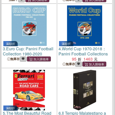
滿額折
滿額折
3.
Euro Cup: Panini Football
4.
World Cup 1970-2018：
Collection 1980-2020
Panini Football Collections
95
1463
無庫存
無庫存
滿額折
5.
The Most Beautiful Road
6.
Il Tempio Malatestiano a