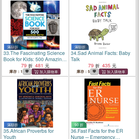
滿額折
滿額折
33.
The Fascinating Science
34.
Sad Animal Facts: Baby
Book for Kids: 500 Amazing
Talk
Facts!
79
481
79
435
庫存：1
庫存：5
滿額折
90 折
35.
African Proverbs for
36.
Fast Facts for the ER
Youth
Nurse ─ Emergency