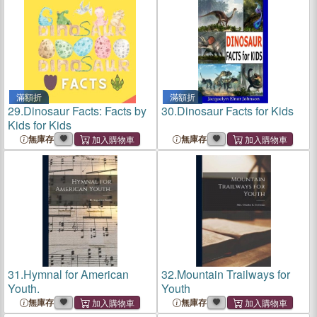
滿額折
滿額折
29.
Dinosaur Facts: Facts by
30.
Dinosaur Facts for Kids
Kids for Kids
無庫存
無庫存
31.
Hymnal for American
32.
Mountain Trailways for
Youth.
Youth
無庫存
無庫存