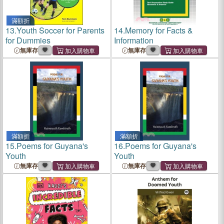
滿額折
13.
Youth Soccer for Parents
14.
Memory for Facts &
for Dummies
Information
無庫存
無庫存
滿額折
滿額折
15.
Poems for Guyana's
16.
Poems for Guyana's
Youth
Youth
無庫存
無庫存