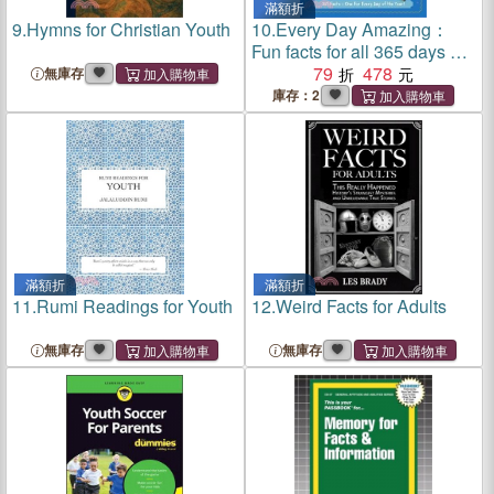
滿額折
9.
Hymns for Christian Youth
10.
Every Day Amazing：
Fun facts for all 365 days of
the year!
79
478
無庫存
庫存：2
滿額折
滿額折
11.
Rumi Readings for Youth
12.
Weird Facts for Adults
無庫存
無庫存