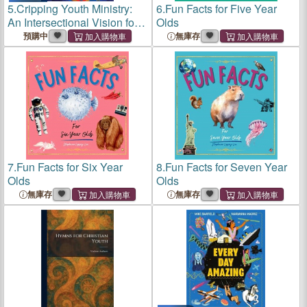
5.
Cripping Youth Ministry:
6.
Fun Facts for Five Year
An Intersectional Vision for
Olds
Working with Disabled
預購中
無庫存
Youth
7.
Fun Facts for Six Year
8.
Fun Facts for Seven Year
Olds
Olds
無庫存
無庫存