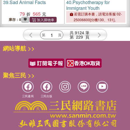
39.
Sad Animal Facts
40.
Psychotherapy for
Immigrant Youth
79
565
若需訂購本書，請電洽客服 02-
庫存：8
25006600[分機130、131]。
共
9124
筆
第
229
頁
網站導航 >>
聚焦三民 >>
三民書局
三民出版