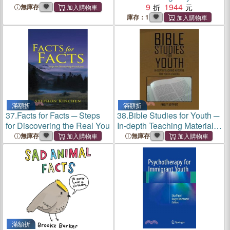
Department Orientation in a
9
1944
無庫存
Nutshell
庫存：1
滿額折
滿額折
37.
Facts for Facts ─ Steps
38.
Bible Studies for Youth ─
for Discovering the Real You
In-depth Teaching Material
for Youth Leaders
無庫存
無庫存
滿額折