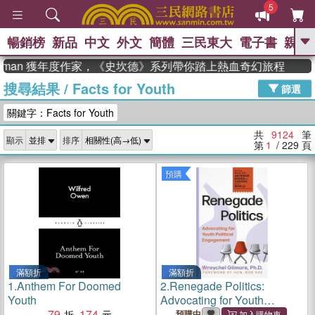
5
暢銷榜
新品
中文
外文
簡體
三民東大
電子書
親子
GO
man 獲年度作家，《史坎德》系列帶你踏上熱血奇幻旅程
搜尋結果
/
Facts for Youth
、
熱搜：
東野圭吾
高希均教授回憶錄
篩選
、
、
、
The Odyssey
父親節
如果歷
關鍵字：Facts for Youth
、
、
史是一群喵
暑期推薦
國際布克
、
、
獎 臺灣漫遊錄
方念華
台灣的李
共
9124
筆
顯示
排序
、
、
登輝時代
數學女孩：黎曼猜想
第
1
/ 229
頁
偉大的迷走神經
預購
滿額折
滿額折
1.
Anthem For Doomed
2.
Renegade Politics:
Youth
Advocating for Youth
79
174
Political Engagement
預購中