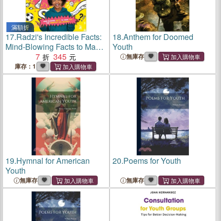
滿額折
17.
Radzi's Incredible Facts:
18.
Anthem for Doomed
Mind-Blowing Facts to Make
Youth
You the Smartest Kid
7
345
無庫存
Around!
庫存：1
19.
Hymnal for American
20.
Poems for Youth
Youth
無庫存
無庫存