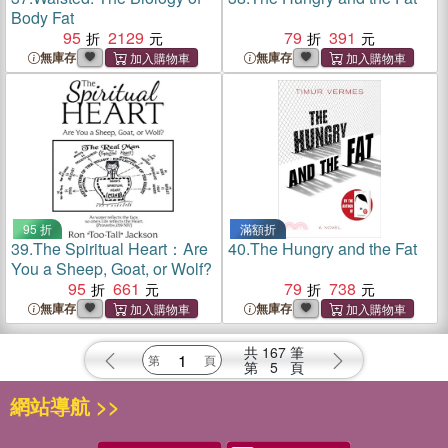
Body Fat
95
2129
79
391
無庫存
無庫存
95 折
滿額折
39.
The Spiritual Heart：Are
40.
The Hungry and the Fat
You a Sheep, Goat, or Wolf?
95
661
79
738
無庫存
無庫存
共
167
筆
第
5
頁
網站導航 >>