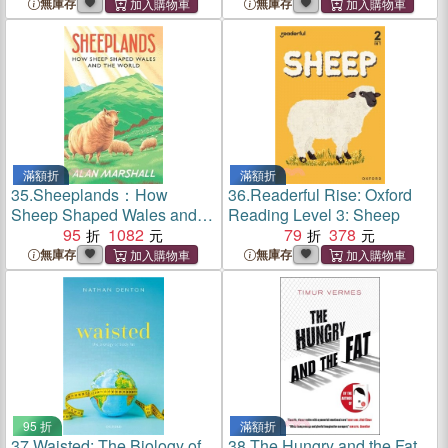
無庫存
無庫存
滿額折
滿額折
35.
Sheeplands：How
36.
Readerful Rise: Oxford
Sheep Shaped Wales and
Reading Level 3: Sheep
the World
95
1082
79
378
無庫存
無庫存
95 折
滿額折
37.
Waisted: The Biology of
38.
The Hungry and the Fat