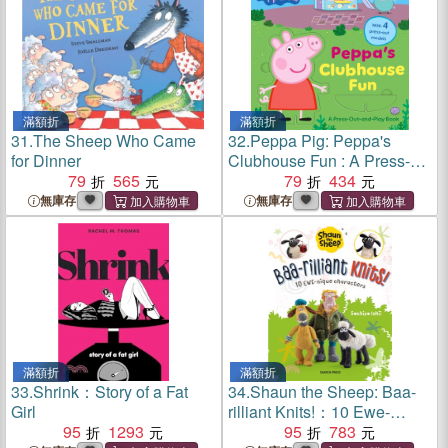
滿額折
滿額折
31.
The Sheep Who Came
32.
Peppa Pig: Peppa's
for Dinner
Clubhouse Fun : A Press-
79
565
Out-and-Play Book (with 4
79
434
press-out models)
無庫存
無庫存
滿額折
滿額折
33.
Shrink：Story of a Fat
34.
Shaun the Sheep: Baa-
Girl
rilliant Knits!：10 Ewe-
95
1293
Nique Characters
95
783