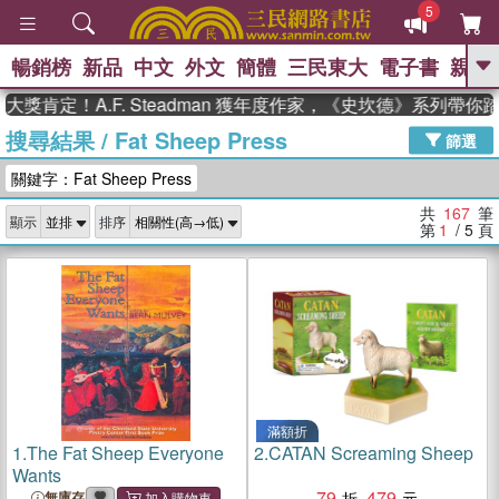
5
暢銷榜
新品
中文
外文
簡體
三民東大
電子書
親子
GO
！A.F. Steadman 獲年度作家，《史坎德》系列帶你踏上熱
搜尋結果
/
Fat Sheep Press
、
熱搜：
東野圭吾
高希均教授回憶錄
篩選
、
、
、
The Odyssey
父親節
如果歷
關鍵字：Fat Sheep Press
、
、
史是一群喵
暑期推薦
國際布克
、
、
獎 臺灣漫遊錄
方念華
台灣的李
共
167
筆
顯示
排序
、
、
登輝時代
數學女孩：黎曼猜想
第
1
/ 5
頁
偉大的迷走神經
滿額折
1.
The Fat Sheep Everyone
2.
CATAN Screaming Sheep
Wants
79
479
無庫存