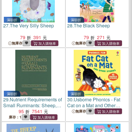
滿額折
滿額折
27.
The Very Silly Sheep
28.
The Black Sheep
79
391
79
271
無庫存
無庫存
滿額折
滿額折
29.
Nutrient Requirements of
30.
Usborne Phonics - Fat
Small Ruminants: Sheep,
Cat on a Mat and Other
Goats, Cervids, and New
95
7541
Stories
無庫存
World Camelids
庫存：1