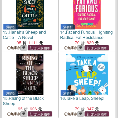
滿額折
滿額折
13.
Hanah's Sheep and
14.
Fat and Furious：Igniting
Cattle：A Novel
Radical Fat Resistance
95
1111
79
839
無庫存
無庫存
滿額折
滿額折
15.
Rising of the Black
16.
Take a Leap, Sheep!
Sheep
95
626
79
347
無庫存
無庫存