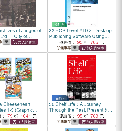
95 折
rchives of Judges of
32.
BCS Level 2 ITQ - Desktop
Ltd ― City of
Publishing Software Using
ter
Microsoft Publisher 2010
95
705
存
優惠價：
無庫存
滿額折
a Cheeseheart
36.
Shelf Life：A Journey
tes 1-3 (Graphic
Through the Past, Present &
79
1041
Future of Bookselling and
95
783
價：
優惠價：
Publishing in Britain
3
無庫存