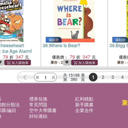
滿額折
滿額折
Cheeseheart
38.
Where Is Bear?
39.
Bigg 
: Ice Age Alarm!
79
347
79
347
：
優惠價：
優惠
庫存：2
庫存：
共
15198
筆
1
2
3
4
第
380
頁
募
禮券兌換
紅利積點
聚
書館分類法
常見問題
新手購書
購/編目
空中大學購書
企業合作
換
好站連結