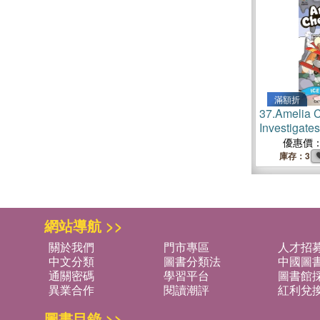
滿額折
37.
Amelia 
Investigates
優惠價
庫存：3
網站導航 >>
關於我們
門市專區
人才招
中文分類
圖書分類法
中國圖
通關密碼
學習平台
圖書館採
異業合作
閱讀潮評
紅利兌
圖書目錄 >>