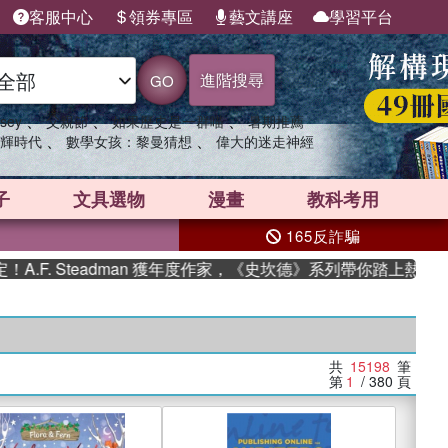
客服中心
領券專區
藝文講座
學習平台
進階搜尋
GO
、
、
、
sey
父親節
如果歷史是一群喵
暑期推薦
、
、
輝時代
數學女孩：黎曼猜想
偉大的迷走神經
子
文具選物
漫畫
教科考用
165反詐騙
teadman 獲年度作家，《史坎德》系列帶你踏上熱血奇幻旅程
共
15198
筆
第
1
/ 380
頁