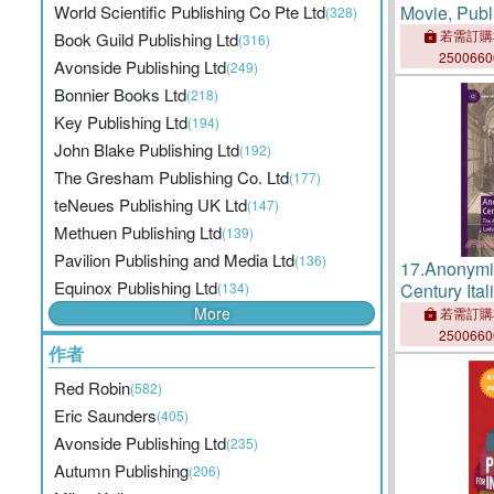
World Scientific Publishing Co Pte Ltd
Movie, Publ
(328)
Industry Al
若需訂購
Book Guild Publishing Ltd
(316)
Entertainme
250066
Avonside Publishing Ltd
(249)
Publishing 
Bonnier Books Ltd
(218)
Market Resea
Key Publishing Ltd
(194)
John Blake Publishing Ltd
(192)
The Gresham Publishing Co. Ltd
(177)
teNeues Publishing UK Ltd
(147)
Methuen Publishing Ltd
(139)
Pavilion Publishing and Media Ltd
(136)
17.
Anonymit
Equinox Publishing Ltd
(134)
Century Ital
Absent Aut
More
若需訂購
250066
作者
Red Robin
(582)
Eric Saunders
(405)
Avonside Publishing Ltd
(235)
Autumn Publishing
(206)