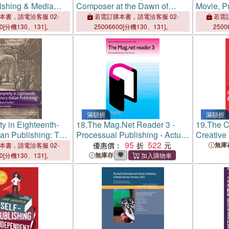
ishing & Media
Composer at the Dawn of
Movie, P
manac 2025:
Music Publishing
Industry
本書，請電洽客服 02-
若需訂購本書，請電洽客服 02-
若需訂
nt, Movie,
Entertai
00[分機130、131]。
25006600[分機130、131]。
2500
& Media Industry
Publishi
rch, Statisti
Market Re
滿額折
滿額折
y in Eighteenth-
18.
The Mag.Net Reader 3 -
19.
The C
ian Publishing: The
Processual Publishing - Actual
Creative 
hor
Gestures
95
522
Publishi
優惠價：
無庫
本書，請電洽客服 02-
無庫存
00[分機130、131]。