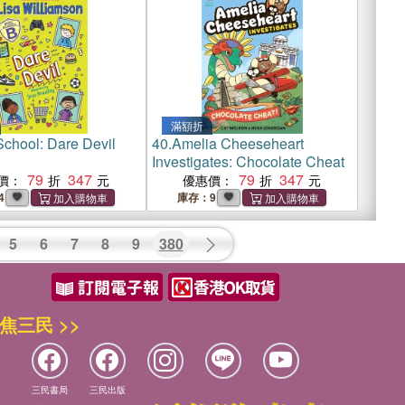
滿額折
School: Dare Devil
40.
Amelia Cheeseheart
Investigates: Chocolate Cheat
79
347
79
347
價：
優惠價：
4
庫存：9
5
6
7
8
9
380
焦三民 >>
三民書局
三民出版