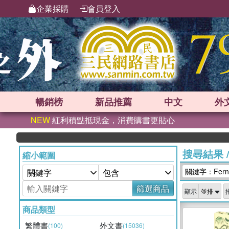
企業採購
會員登入
暢銷榜
新品
推薦
中文
外
NEW
紅利積點抵現金，消費購書更貼心
搜尋結果
縮小範圍
關鍵字：Fern Pu
篩選商品
顯示
商品類型
繁體書
外文書
(100)
(15036)