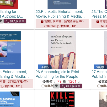
ishing for
22.
Plunkett's Entertainment,
23.
The C
 Authors: (A
Movie, Publishing & Media
Press: M
Guide)
Industry Almanac 2022:
Visible
若需訂購本書，請電洽客服 02-
若需訂
Entertainment, Movie,
25006600[分機130、131]。
2500
Publishing & Media Industry
Market Research, Statisti
滿額折
滿額折
's Entertainment,
26.
Archaeologists in Print ―
27.
Archae
ishing & Media
Publishing for the People
Publishin
manac 2021:
79
1201
優惠價：
優惠
本書，請電洽客服 02-
nt, Movie,
無庫存
無庫
00[分機130、131]。
& Media Industry
rch, Statisti