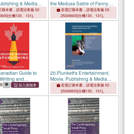
ublishing & Media
the Medusa Satire of Fanny
 Almanac 2024:
Fern
購本書，請電洽客服 02-
若需訂購本書，請電洽客服 02-
nment, Movie,
6600[分機130、131]。
25006600[分機130、131]。
ng & Media Industry
search, Statisti
anadian Guide to
20.
Plunkett's Entertainment,
Writing and
Movie, Publishing & Media
ng
Industry Almanac 2023:
存
若需訂購本書，請電洽客服 02-
Entertainment, Movie,
25006600[分機130、131]。
Publishing & Media Industry
Market Research, Statisti