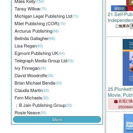
Miles Kelly
(154)
Tansy Willow
滿額折
(75)
21.
Self-Publ
Michigan Legal Publishing Ltd
(71)
Independent
Milet Publishing (COR)
(70)
Beginner's 
無庫存
Arcturus Publishing
(66)
Belinda Gallagher
(66)
Lisa Regan
(63)
Egmont Publishing UK
(54)
Telegraph Media Group Ltd
(53)
Ivy Finnegan
(46)
David Woodroffe
(35)
Brian Michael Bendis
(33)
25.
Plunkett
Claudia Martin
(33)
Movie, Publ
Fern Michaels
(32)
Industry Al
若需訂購
；B Jain Publishing Group
(32)
Entertainme
250066
Rosie Neave
Publishing 
(30)
Market Resea
More