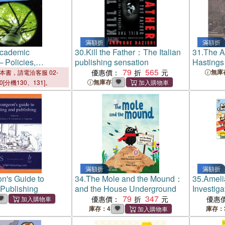
滿額折
滿額折
Academic
30.
Kill the Father：The Italian
31.
The A
─ Policies,
publishing sensation
Hastings 
es and Pedagogies
79
565
Westmins
優惠價：
無庫
本書，請電洽客服 02-
無庫存
00[分機130、131]。
滿額折
滿額折
n's Guide to
34.
The Mole and the Mound：
35.
Ameli
 Publishing
and the House Underground
Investiga
79
347
Novel)
優惠價：
優惠
庫存：4
庫存：