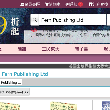
會員專區
購物車
通知
紅利兌換
5
、
、
熱搜：
東野圭吾
高希均教授回憶錄
The Odys
、
、
、
國際布克獎 臺灣漫遊錄
方念華
台灣的李登
文
簡體
三民東大
電子書
親
英國出版界指標大獎肯定！A.F. S
/
Fern Publishing Ltd
blishing ...
排序