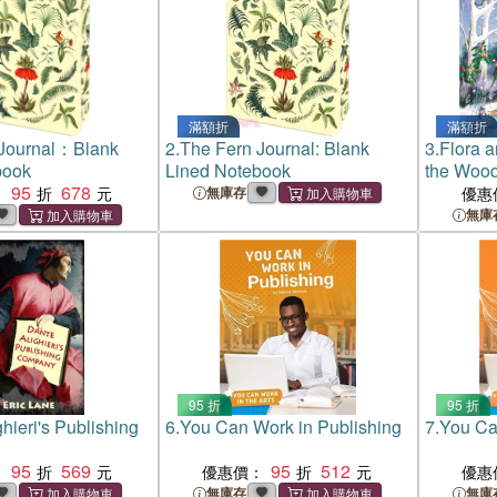
滿額折
滿額折
 Journal：Blank
2.
The Fern Journal: Blank
3.
Flora a
book
Lined Notebook
the Woo
95
678
：
無庫存
優惠
無庫
95 折
95 折
hieri's Publishing
6.
You Can Work in Publishing
7.
You Ca
95
569
95
512
：
優惠價：
優惠
無庫存
無庫