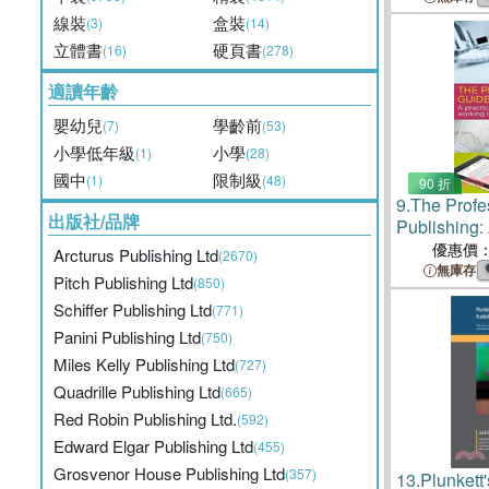
線裝
盒裝
(3)
(14)
立體書
硬頁書
(16)
(278)
適讀年齡
嬰幼兒
學齡前
(7)
(53)
小學低年級
小學
(1)
(28)
國中
限制級
(1)
(48)
90 折
9.
The Profe
出版社/品牌
Publishing
Introduction
優惠價
Arcturus Publishing Ltd
(2670)
Publishing 
無庫存
Pitch Publishing Ltd
(850)
Schiffer Publishing Ltd
(771)
Panini Publishing Ltd
(750)
Miles Kelly Publishing Ltd
(727)
Quadrille Publishing Ltd
(665)
Red Robin Publishing Ltd.
(592)
Edward Elgar Publishing Ltd
(455)
Grosvenor House Publishing Ltd
(357)
13.
Plunkett