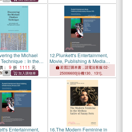
vering the Michael
12.
Plunkett's Entertainment,
 Technique：In the
Movie, Publishing & Media
ith Ted Pugh and Fern
9
1111
Industry Almanac 2026:
價：
若需訂購本書，請電洽客服 02-
Entertainment, Movie,
存
25006600[分機130、131]。
Publishing & Media Industry
Market Research, Statisti
tt's Entertainment,
16.
The Modern Feminine in