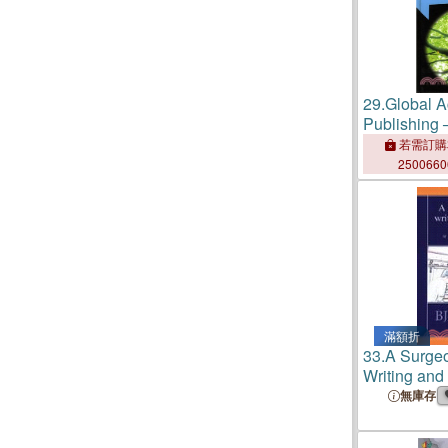
29.
Global 
Publishing 
Perspectiv
若需訂購
250066
滿額折
33.
A Surgeo
Writing and
無庫存