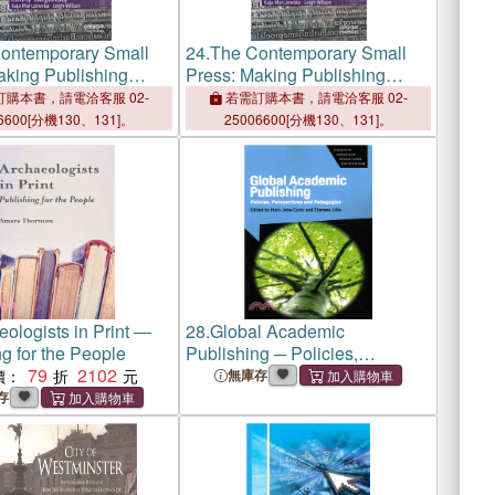
ontemporary Small
24.
The Contemporary Small
aking Publishing
Press: Making Publishing
Visible
購本書，請電洽客服 02-
若需訂購本書，請電洽客服 02-
6600[分機130、131]。
25006600[分機130、131]。
ologists in Print ―
28.
Global Academic
g for the People
Publishing ─ Policies,
79
2102
Perspectives and Pedagogies
價：
無庫存
存