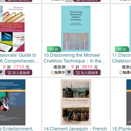
90 折
90 折
ssionals' Guide to
10.
Discovering the Michael
11.
Disco
: A Comprehensive
Chekhov Technique：In the
Chekhov
 to Working in the
9
1710
Studio with Ted Pugh and Fern
9
3510
Studio w
：
優惠價：
優惠
Industry
Sloan
Sloan
無庫存
無庫
's Entertainment,
14.
Clement Janequin：French
15.
Plunke