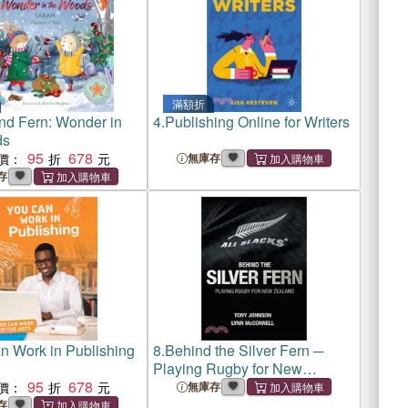
滿額折
nd Fern: Wonder in
4.
Publishing Online for Writers
ds
95
678
價：
無庫存
存
n Work in Publishing
8.
Behind the Silver Fern ─
Playing Rugby for New
95
678
Zealand
價：
無庫存
存