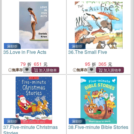
滿額折
滿額折
35.
Love in Five Acts
36.
The Small Five
79
651
95
365
無庫存
無庫存
滿額折
滿額折
37.
Five-minute Christmas
38.
Five-minute Bible Stories
Stories