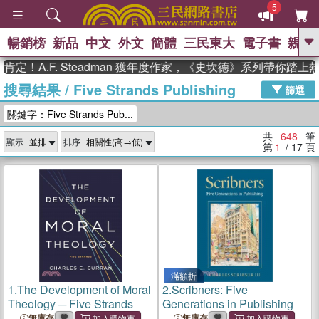
5
暢銷榜
新品
中文
外文
簡體
三民東大
電子書
親子
GO
F. Steadman 獲年度作家，《史坎德》系列帶你踏上熱血奇
搜尋結果
/
Five Strands Publishing
、
熱搜：
東野圭吾
高希均教授回憶錄
篩選
、
、
、
The Odyssey
父親節
如果歷
關鍵字：Five Strands Pub...
、
、
史是一群喵
暑期推薦
國際布克
、
、
獎 臺灣漫遊錄
方念華
台灣的李
共
648
筆
顯示
排序
、
、
登輝時代
數學女孩：黎曼猜想
第
1
/ 17
頁
偉大的迷走神經
滿額折
1.
The Development of Moral
2.
Scribners: Five
Theology ─ Five Strands
Generations in Publishing
無庫存
無庫存