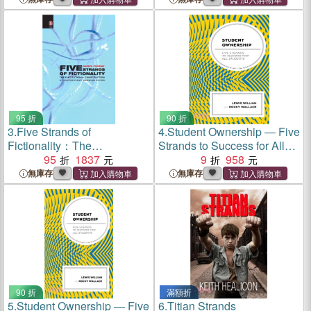
95 折
90 折
3.
Five Strands of
4.
Student Ownership ― Five
Fictionality：The
Strands to Success for All
Institutional Construction of
95
1837
Students
9
958
Contemporary American
無庫存
無庫存
Fiction
90 折
滿額折
5.
Student Ownership ― Five
6.
Titian Strands