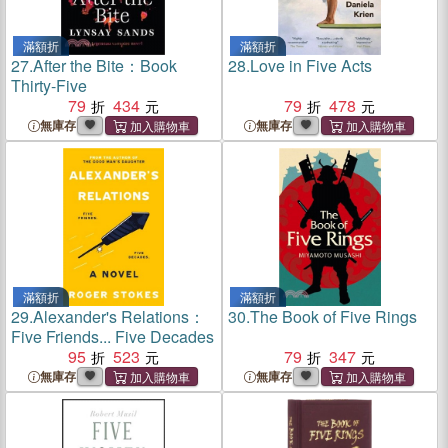
滿額折
滿額折
27.
After the Bite：Book
28.
Love in Five Acts
Thirty-Five
79
434
79
478
無庫存
無庫存
滿額折
滿額折
29.
Alexander's Relations：
30.
The Book of Five Rings
Five Friends... Five Decades
95
523
79
347
無庫存
無庫存