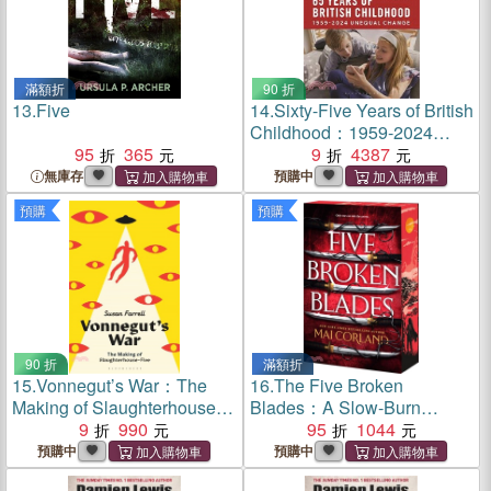
滿額折
90 折
13.
Five
14.
Sixty-Five Years of British
Childhood：1959-2024
95
365
Unequal Change
9
4387
無庫存
預購中
預購
預購
90 折
滿額折
15.
Vonnegut’s War：The
16.
The Five Broken
Making of Slaughterhouse-
Blades：A Slow-Burn
Five
9
990
Assassin Romantic Fantasy
95
1044
預購中
預購中