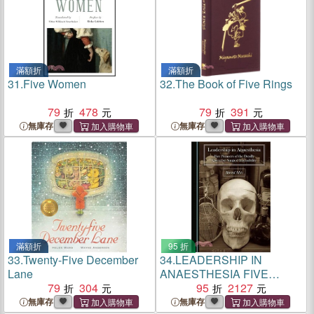
滿額折
滿額折
31.
Five Women
32.
The Book of Five Rings
79
478
79
391
無庫存
無庫存
滿額折
95 折
33.
Twenty-Five December
34.
LEADERSHIP IN
Lane
ANAESTHESIA FIVE
79
304
PIONEERS
95
2127
無庫存
無庫存