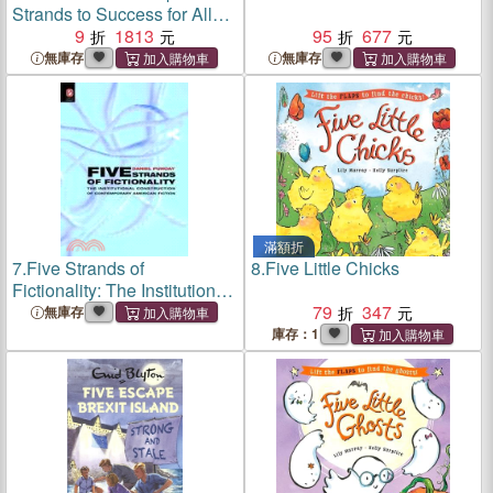
Strands to Success for All
Students
9
1813
95
677
無庫存
無庫存
滿額折
7.
Five Strands of
8.
Five Little Chicks
Fictionality: The Institutional
Construction of
79
347
無庫存
Contemporary American
庫存：1
Writing