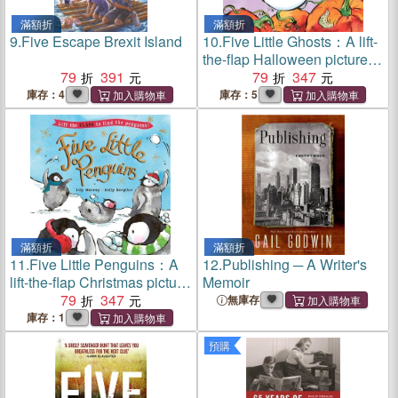
滿額折
滿額折
9.
Five Escape Brexit Island
10.
Five Little Ghosts：A lift-
the-flap Halloween picture
79
391
book
79
347
庫存：4
庫存：5
滿額折
滿額折
11.
Five Little Penguins：A
12.
Publishing ─ A Writer's
lift-the-flap Christmas picture
Memoir
book
79
347
無庫存
庫存：1
預購