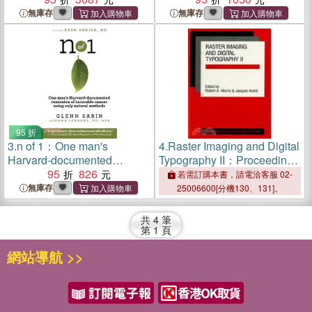
無庫存
無庫存
95 折
3.
n of 1：One man's
4.
Raster Imaging and Digital
Harvard-documented
Typography II：Proceedings
remission of incurable
95
826
of the Conference on Raster
若需訂購本書，請電洽客服 02-
cancer using only natural
Imaging and Digital
無庫存
25006600[分機130、131]。
methods
Typography, Boston 1991
共
4
筆
第
1
頁
網站導航 >>