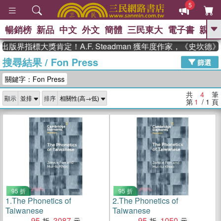
5
暢銷榜
新品
中文
外文
簡體
三民東大
電子書
親子
GO
出版界指標大獎肯定！A.F. Steadman 獲年度作家，《史坎
搜尋結果
/
Fon Press
、
熱搜：
東野圭吾
高希均教授回憶錄
篩選
、
、
、
The Odyssey
父親節
如果歷
關鍵字：Fon Press
、
、
史是一群喵
暑期推薦
國際布克
、
、
獎 臺灣漫遊錄
方念華
台灣的李
共
4
筆
顯示
排序
、
、
登輝時代
數學女孩：黎曼猜想
第
1
/ 1
頁
偉大的迷走神經
95 折
95 折
1.
The Phonetics of
2.
The Phonetics of
Taiwanese
Taiwanese
95
3087
95
1050