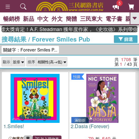
5
暢銷榜
新品
中文
外文
簡體
三民東大
電子書
親子
GO
定！A.F. Steadman 獲年度作家，《史坎德》系列帶你踏上
搜尋結果
/
Forever Smiles Pub
、
、
熱搜：
東野圭吾
The Odyssey
篩選
、
、
父親節
如果歷史是一群喵
暑期
關鍵字：Forever Smiles P...
、
、
推薦
國際布克獎 臺灣漫遊錄
方
、
、
念華
台灣的李登輝時代
數學女
共
1708
筆
顯示
排序
、
孩：黎曼猜想
偉大的迷走神經
第
1
/ 43
頁
預購
滿額折
1.
Smiles!
2.
Dasia (Forever)
79
540
無庫存