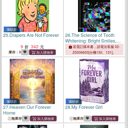
滿額折
25.
Diapers Are Not Forever
26.
The Science of Tooth
Whitening: Bright Smiles,
9
342
Dark Chemistry
若需訂購本書，請電洽客服 02-
庫存：3
25006600[分機130、131]。
滿額折
滿額折
27.
Heaven Our Forever
28.
My Forever Girl
Home
無庫存
無庫存