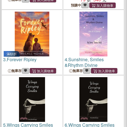
預購中
滿額折
3.
Forever Ripley
4.
Sunshine, Smiles
&Rhythm Divine
無庫存
無庫存
5.
Wings Carrying Smiles
6.
Wings Carrying Smiles