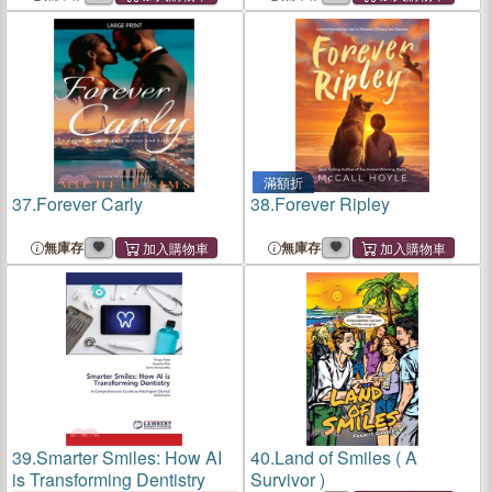
滿額折
37.
Forever Carly
38.
Forever Ripley
無庫存
無庫存
39.
Smarter Smiles: How AI
40.
Land of Smiles ( A
is Transforming Dentistry
Survivor )