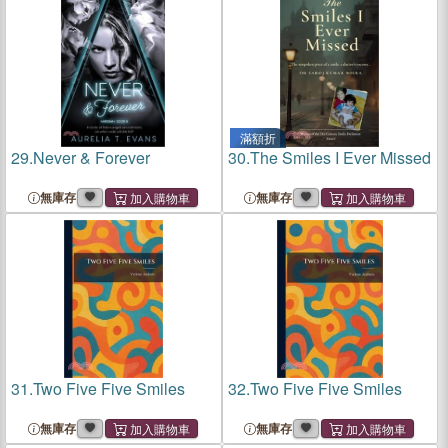
滿額折
29.
Never & Forever
30.
The Smiles I Ever Missed
無庫存
無庫存
31.
Two Five Five Smiles
32.
Two Five Five Smiles
無庫存
無庫存