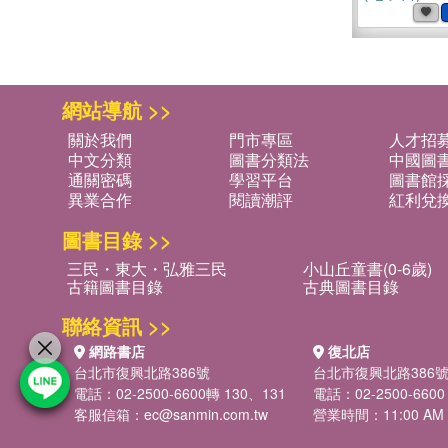
網站導航 >>
關於我們
門市專區
人才招
中文分類
圖書分類法
中國圖
通關密碼
學習平台
圖書館採
異業合作
閱讀潮評
紅利兌
圖書目錄 >>
三民・東大・弘雅三民
小山丘童書(0-6歲)
古籍圖書目錄
古典圖書目錄
聯絡資訊 >>
網路書店
復北店
台北市復興北路386號
台北市復興北路386
電話：02-2500-6600轉 130、131
電話：02-2500-6600
客服信箱：
ec@sanmin.com.tw
營業時間：11:00 AM -