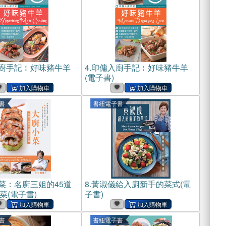
廚手記︰好味豬牛羊
4.
印傭入廚手記︰好味豬牛羊
(電子書)
書
書紐電子書
菜：名廚三姐的45道
8.
黃淑儀給入廚新手的菜式(電
菜(電子書)
子書)
書
書紐電子書