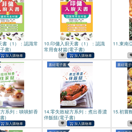
天書（1）：認識常
10.
印傭入廚天書（1）：認識
11.
東南亞
子書)
常用食材篇(電子書)
書紐電子書
書紐電子
秘方系列：啖啖鮮香
14.
零失敗秘方系列：煮出香濃
15.
初嘗麵
書)
伴飯餸(電子書)