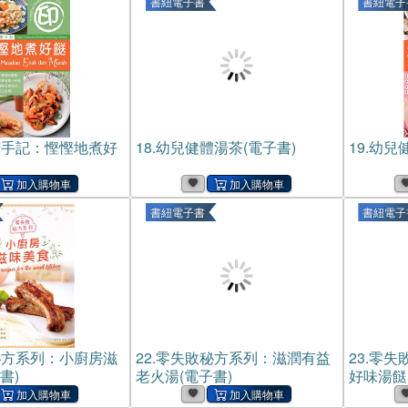
書紐電子書
書紐電子
廚手記：慳慳地煮好
18.
幼兒健體湯茶(電子書)
19.
幼兒健
書紐電子書
書紐電子
秘方系列：小廚房滋
22.
零失敗秘方系列：滋潤有益
23.
零失
書)
老火湯(電子書)
好味湯餸