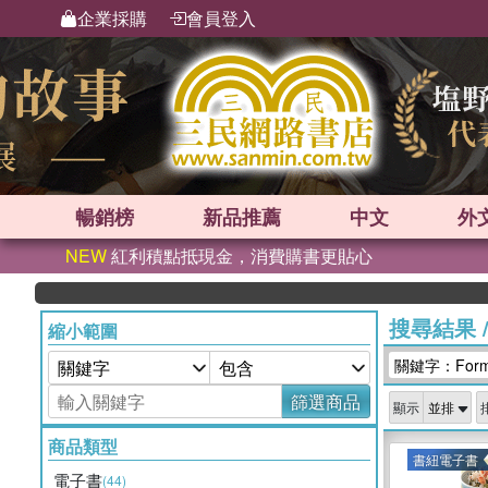
企業採購
會員登入
暢銷榜
新品
推薦
中文
外
NEW
紅利積點抵現金，消費購書更貼心
搜尋結果
縮小範圍
關鍵字：Forms
篩選商品
顯示
商品類型
書紐電子書
電子書
(44)