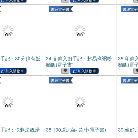
書紐電子書
書紐電子
手記：30分鐘有飯
34.
菲傭入廚手記：超易煮粥粉
35.
印傭
麵飯(電子書)
麵飯(電子
書紐電子書
書紐電子
廚手記：快趣滾靚湯
38.
100道涼菜‧ 醬汁(電子書)
39.
坐好月