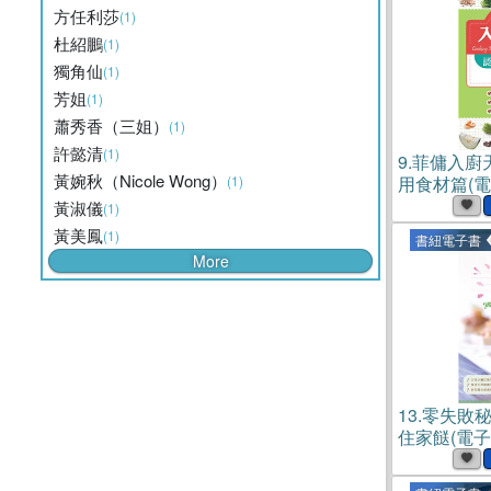
方任利莎
(1)
杜紹鵬
(1)
獨角仙
(1)
芳姐
(1)
蕭秀香（三姐）
(1)
許懿清
(1)
9.
菲傭入廚
黃婉秋（Nicole Wong）
(1)
用食材篇(電
黃淑儀
(1)
黃美鳳
(1)
書紐電子書
More
13.
零失敗
住家餸(電子