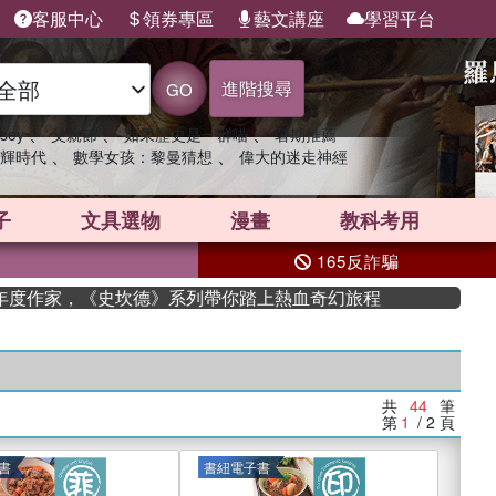
客服中心
領券專區
藝文講座
學習平台
進階搜尋
GO
、
、
、
sey
父親節
如果歷史是一群喵
暑期推薦
、
、
輝時代
數學女孩：黎曼猜想
偉大的迷走神經
子
文具選物
漫畫
教科考用
165反詐騙
度作家，《史坎德》系列帶你踏上熱血奇幻旅程
共
44
筆
第
1
/ 2
頁
書
書紐電子書