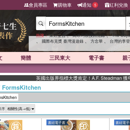
會員專區
購物車
通知
紅利兌換
5
、
、
熱搜：
東野圭吾
高希均教授回憶錄
The Odys
、
、
、
國際布克獎 臺灣漫遊錄
方念華
台灣的李登
文
簡體
三民東大
電子書
親
英國出版界指標大獎肯定！A.F. Steadman 獲年
/
FormsKitchen
Kitchen
排序
書紐電子書
書紐電子