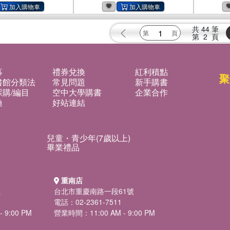
共
44
筆
第
2
頁
募
禮券兌換
紅利積點
聚
書館分類法
常見問題
新手購書
購/編目
空中大學購書
企業合作
換
好站連結
兒童・青少年(7歲以上)
畢業禮品
重南店
號
台北市重慶南路一段61號
電話：02-2361-7511
 9:00 PM
營業時間：11:00 AM - 9:00 PM