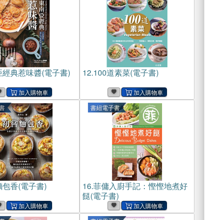
經典惹味醬(電子書)
12.
100道素菜(電子書)
書
書紐電子書
包香(電子書)
16.
菲傭入廚手記：慳慳地煮好
餸(電子書)