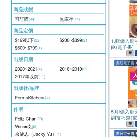
商品狀態
可訂購
無庫存
(44)
(44)
商品定價
$199以下
$200~$399
(22)
(21)
1.
菲傭入廚
餸(電子書)
$600~$799
(1)
出版日期
書紐電子書
2020~2021
2018~2019
(4)
(29)
2017年以前
(11)
出版社/品牌
FormsKitchen
(44)
作者
5.
印傭入廚
調技巧篇(電
Feliz Chan
(20)
Winnie姐
(2)
余健志（Jacky Yu）
書紐電子書
(1)