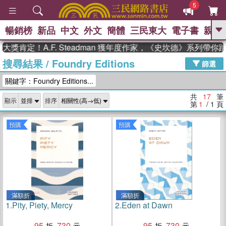
5
暢銷榜
新品
中文
外文
簡體
三民東大
電子書
親子
GO
肯定！A.F. Steadman 獲年度作家，《史坎德》系列帶你踏
搜尋結果
/
Foundry Editions
、
、
熱搜：
東野圭吾
The Odyssey
篩選
、
、
父親節
如果歷史是一群喵
暑期
關鍵字：Foundry Editions...
、
、
推薦
國際布克獎 臺灣漫遊錄
方
、
、
念華
台灣的李登輝時代
數學女
共
17
筆
顯示
排序
、
孩：黎曼猜想
偉大的迷走神經
第
1
/ 1
頁
預購
預購
滿額折
滿額折
1.
Pity, Piety, Mercy
2.
Eden at Dawn
95
730
95
730