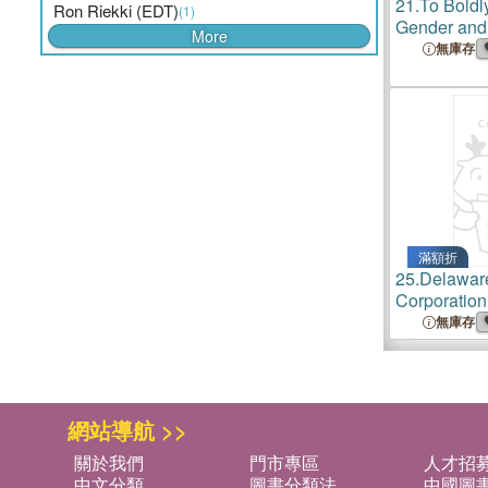
21.
To Boldl
Ron Riekki (EDT)
(1)
Gender and I
More
Trek Univer
無庫存
滿額折
25.
Delawar
Corporatio
無庫存
網站導航 >>
關於我們
門市專區
人才招
中文分類
圖書分類法
中國圖