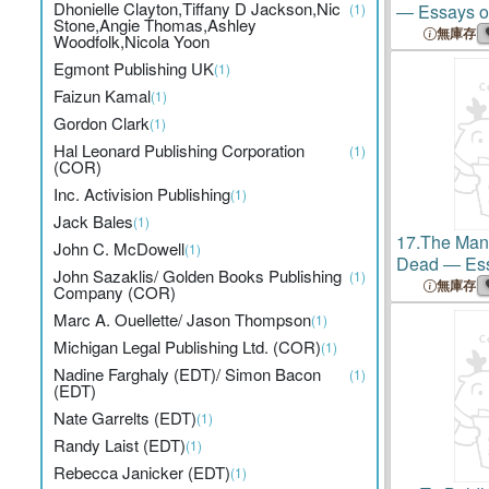
Dhonielle Clayton,Tiffany D Jackson,Nic
(1)
― Essays o
Stone,Angie Thomas,Ashley
Franchise
無庫存
Woodfolk,Nicola Yoon
Egmont Publishing UK
(1)
Faizun Kamal
(1)
Gordon Clark
(1)
Hal Leonard Publishing Corporation
(1)
(COR)
Inc. Activision Publishing
(1)
Jack Bales
(1)
17.
The Many
John C. McDowell
(1)
Dead ― Ess
John Sazaklis/ Golden Books Publishing
(1)
Film Franch
無庫存
Company (COR)
Marc A. Ouellette/ Jason Thompson
(1)
Michigan Legal Publishing Ltd. (COR)
(1)
Nadine Farghaly (EDT)/ Simon Bacon
(1)
(EDT)
Nate Garrelts (EDT)
(1)
Randy Laist (EDT)
(1)
Rebecca Janicker (EDT)
(1)