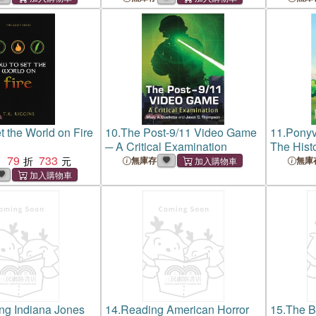
t the World on Fire
10.
The Post-9/11 Video Game
11.
Ponyvi
─ A Critical Examination
The Histo
79
733
Little P
：
無庫存
無庫
ng Indiana Jones
14.
Reading American Horror
15.
The B