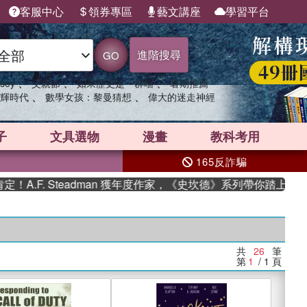
客服中心
領券專區
藝文講座
學習平台
進階搜尋
GO
、
、
、
sey
父親節
如果歷史是一群喵
暑期推薦
、
、
輝時代
數學女孩：黎曼猜想
偉大的迷走神經
子
文具選物
漫畫
教科考用
165反詐騙
F. Steadman 獲年度作家，《史坎德》系列帶你踏上熱血奇幻
共
26
筆
第
1
/ 1
頁