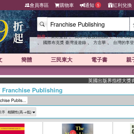
會員專區
購物車
通知
紅利兌換
5
、
、
熱搜：
東野圭吾
高希均教授回憶錄
The Odys
、
、
、
國際布克獎 臺灣漫遊錄
方念華
台灣的李登
文
簡體
三民東大
電子書
親
英國出版界指標大獎肯定！A.
/
Franchise Publishing
se Publis...
排序