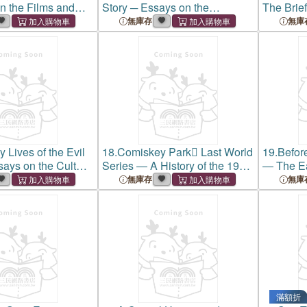
n the Films and
Story ─ Essays on the
The Brief,
Television Franchise
the Cfl 
無庫存
無庫
 Lives of the Evil
18.
Comiskey Park Last World
19.
Befor
ays on the Cult
Series ― A History of the 1959
― The Ea
ise
Chicago White Sox
Chicago's
無庫存
無庫
Baseball
滿額折