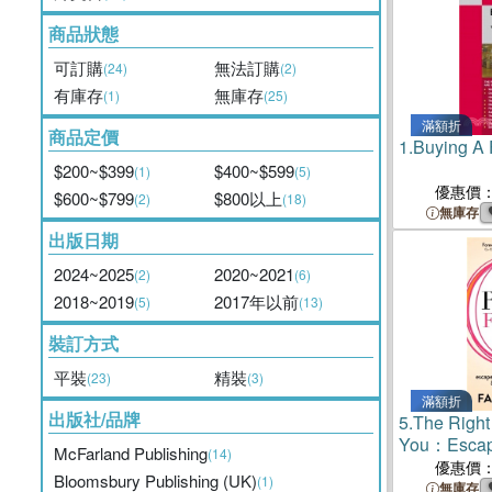
商品狀態
可訂購
無法訂購
(24)
(2)
有庫存
無庫存
(1)
(25)
滿額折
商品定價
1.
Buying A 
$200~$399
$400~$599
(1)
(5)
優惠價
$600~$799
$800以上
(2)
(18)
無庫存
出版日期
2024~2025
2020~2021
(2)
(6)
2018~2019
2017年以前
(5)
(13)
裝訂方式
平裝
精裝
(23)
(3)
滿額折
出版社/品牌
5.
The Right
You：Escape
McFarland Publishing
(14)
Generate We
優惠價
Bloomsbury Publishing (UK)
(1)
on your Ter
無庫存