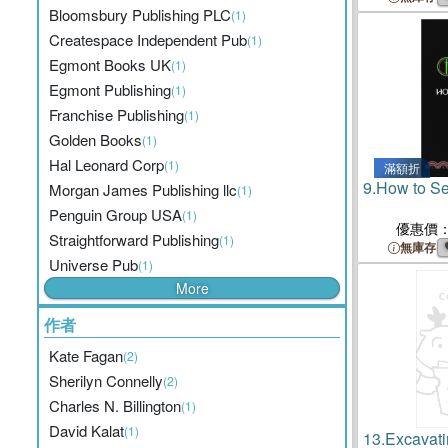
Bloomsbury Publishing PLC
(1)
Createspace Independent Pub
(1)
Egmont Books UK
(1)
Egmont Publishing
(1)
Franchise Publishing
(1)
Golden Books
(1)
Hal Leonard Corp
(1)
滿額折
9.
How to Se
Morgan James Publishing llc
(1)
Penguin Group USA
(1)
優惠價
Straightforward Publishing
(1)
無庫存
Universe Pub
(1)
More
作者
Kate Fagan
(2)
Sherilyn Connelly
(2)
Charles N. Billington
(1)
David Kalat
(1)
13.
Excavati