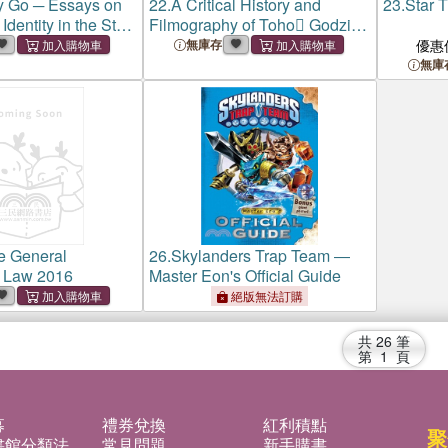
y Go ─ Essays on
22.
A Critical History and
23.
Star 
dentity in the Star
Filmography of Toho Godzilla
se
Series
無庫存
優惠
無庫
e General
26.
Skylanders Trap Team ―
n Law 2016
Master Eon's Official Guide
絕版無法訂購
共
26
筆
第
1
頁
募
禮券兌換
紅利積點
聚
書館分類法
常見問題
新手購書