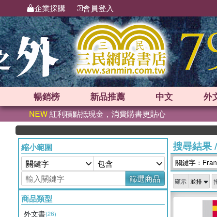
企業採購
會員登入
暢銷榜
新品
推薦
中文
外
NEW
紅利積點抵現金，消費購書更貼心
搜尋結果
縮小範圍
關鍵字：Franchi
篩選商品
顯示
商品類型
外文書
(26)