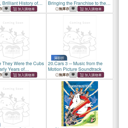
 Brilliant History of
Bringing the Franchise to the
Champion Franchise
Big Screen 1969-1980
存
無庫存
滿額折
e They Were the Cubs
20.
Cars 3 ─ Music from the
rly Years of
Motion Picture Soundtrack
 First Professional
存
無庫存
 Team