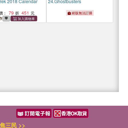
Trek 2018 Calendar
24.
Ghostbusters
79
451
價：
絕版無法訂購
存
焦三民 >>