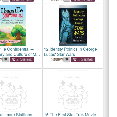
lle Confidential ─
12.
Identity Politics in George
ry and Culture of My
Lucas' Star Wars
ony, 1981?016
存
無庫存
altimore Stallions ―
16.
The First Star Trek Movie ―