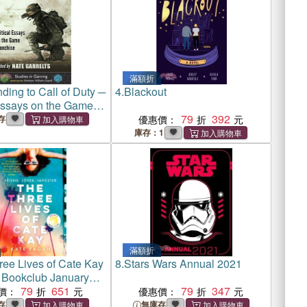
滿額折
ing to Call of Duty ─
4.
Blackout
 Essays on the Game
e
79
392
存
優惠價：
庫存：1
滿額折
ree Lives of Cate Kay
8.
Stars Wars Annual 2021
 Bookclub January
k)
79
651
79
347
價：
優惠價：
存
無庫存