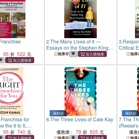
Franchise
2.
The Many Lives of It ―
3.
Respond
Essays on the Stephen King
Critical
95
522
Horror Franchise
Franchis
：
無庫存
無庫
滿額折
滿額折
 Franchise for
6.
The Three Lives of Cate Kay
7.
The Th
 the 9 to 5,
(Reese's
alth, & Live Life
95
740
79
825
2025 Pic
：
優惠價：
優惠
ms
無庫存
無庫