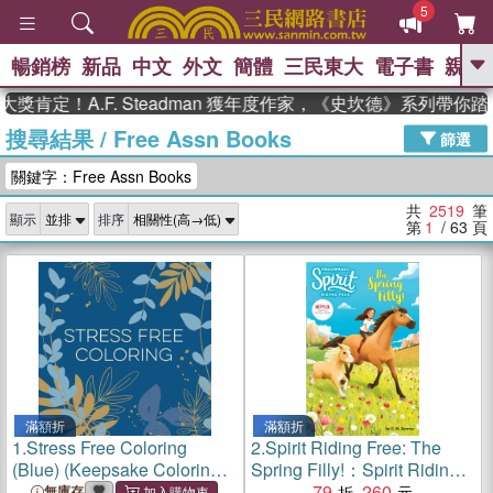
5
暢銷榜
新品
中文
外文
簡體
三民東大
電子書
親子
GO
A.F. Steadman 獲年度作家，《史坎德》系列帶你踏上熱
搜尋結果
/
Free Assn Books
、
熱搜：
東野圭吾
高希均教授回憶錄
篩選
、
、
、
The Odyssey
父親節
如果歷
關鍵字：Free Assn Books
、
、
史是一群喵
暑期推薦
國際布克
、
、
獎 臺灣漫遊錄
方念華
台灣的李
共
2519
筆
顯示
排序
、
、
登輝時代
數學女孩：黎曼猜想
第
1
/ 63
頁
偉大的迷走神經
滿額折
滿額折
1.
Stress Free Coloring
2.
Spirit Riding Free: The
(Blue) (Keepsake Coloring
Spring Filly!：Spirit Riding
Books)
Free Chapter Books
79
260
無庫存