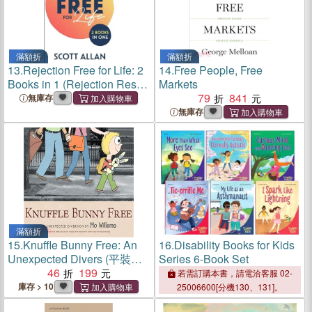
滿額折
滿額折
13.
Rejection Free for Life: 2
14.
Free People, Free
Books in 1 (Rejection Reset
Markets
and Rejection Free)
79
841
無庫存
無庫存
滿額折
15.
Knuffle Bunny Free: An
16.
Disability Books for Kids
Unexpected Divers (平裝本)
Series 6-Book Set
(英國版)
46
199
若需訂購本書，請電洽客服 02-
庫存 > 10
25006600[分機130、131]。