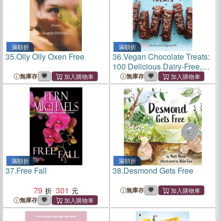
滿額折
滿額折
35.
Olly Olly Oxen Free
36.
Vegan Chocolate Treats:
100 Delicious Dairy-Free,
Gluten-Free and Refined-
無庫存
無庫存
Sugar-Free Recipes
滿額折
滿額折
37.
Free Fall
38.
Desmond Gets Free
79
301
無庫存
無庫存