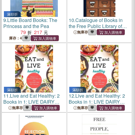
滿額折
9.
Little Board Books: The
10.
Catalogue of Books in
Princess and the Pea
the Free Public Library of
79
217
Victoria City [microform]
無庫存
庫存：4
滿額折
滿額折
11.
Live and Eat Healthy: 2
12.
Live and Eat Healthy: 2
Books in 1: LIVE DAIRY
Books in 1: LIVE DAIRY
FREE and THE GLUTEN-
FREE and THE GLUTEN-
無庫存
無庫存
FREE LIFE 250+ Recipes
FREE LIFE 250+ Recipes