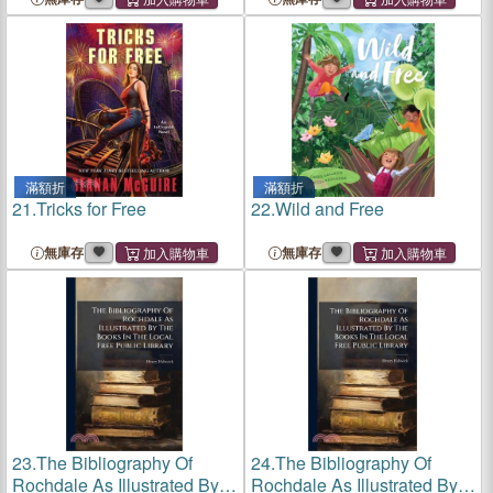
滿額折
滿額折
21.
Tricks for Free
22.
Wild and Free
無庫存
無庫存
23.
The Bibliography Of
24.
The Bibliography Of
Rochdale As Illustrated By
Rochdale As Illustrated By