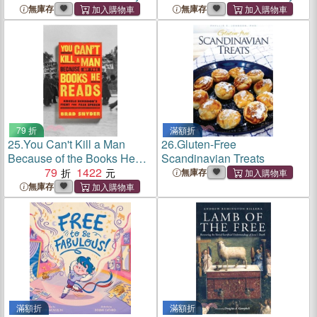
The Books In The Local
The Books In The Local
無庫存
無庫存
Free Public Library
Free Public Library
79 折
滿額折
25.
You Can't Kill a Man
26.
Gluten-Free
Because of the Books He
Scandinavian Treats
Reads：Angelo Herndon's
79
1422
無庫存
Fight for Free Speech
無庫存
滿額折
滿額折