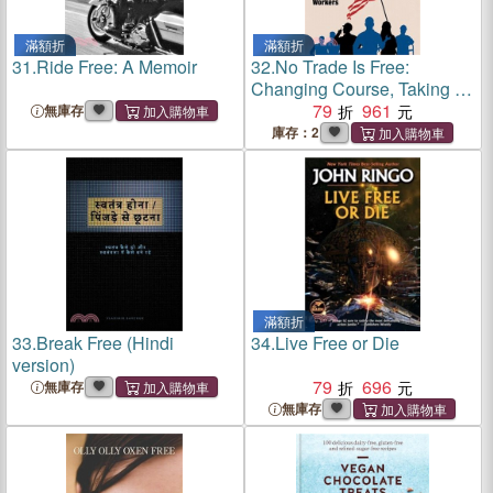
滿額折
滿額折
31.
Ride Free: A Memoir
32.
No Trade Is Free:
Changing Course, Taking on
China, and Helping
79
961
無庫存
America's Workers
庫存：2
滿額折
33.
Break Free (Hindi
34.
Live Free or Die
version)
79
696
無庫存
無庫存