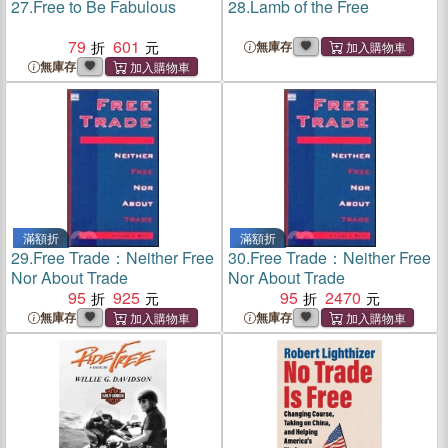
27.
Free to Be Fabulous
28.
Lamb of the Free
79
601
無庫存
無庫存
滿額折
滿額折
29.
Free Trade：Neither Free
30.
Free Trade：Neither Free
Nor About Trade
Nor About Trade
95
925
95
2470
無庫存
無庫存