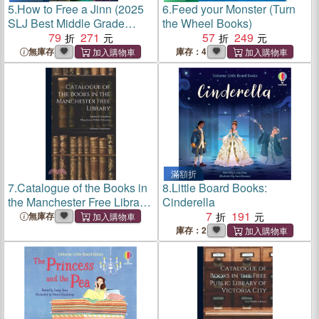
5.
How to Free a Jinn (2025
6.
Feed your Monster (Turn
SLJ Best Middle Grade
the Wheel Books)
Books)
79
271
57
249
無庫存
庫存：4
滿額折
7.
Catalogue of the Books in
8.
Little Board Books:
the Manchester Free Library:
Cinderella
Reference Department
7
191
無庫存
庫存：2