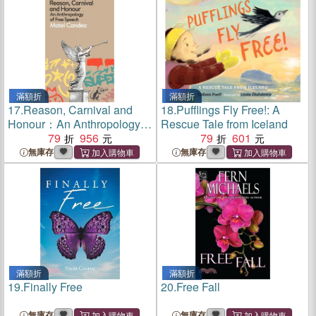
滿額折
滿額折
17.
Reason, Carnival and
18.
Pufflings Fly Free!: A
Honour：An Anthropology
Rescue Tale from Iceland
of Free Speech
79
956
79
601
無庫存
無庫存
滿額折
滿額折
19.
Finally Free
20.
Free Fall
無庫存
無庫存