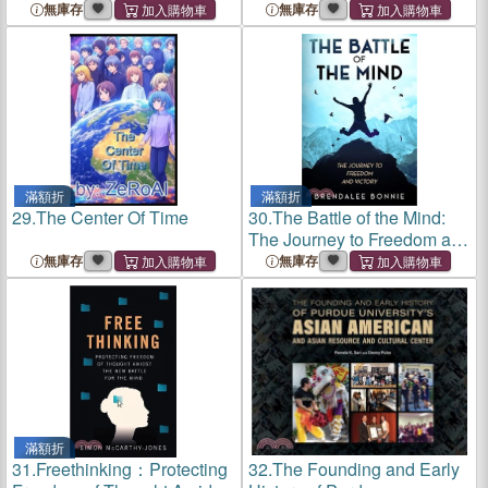
無庫存
無庫存
滿額折
滿額折
29.
The Center Of Time
30.
The Battle of the Mind:
The Journey to Freedom and
Victory
無庫存
無庫存
滿額折
31.
Freethinking：Protecting
32.
The Founding and Early