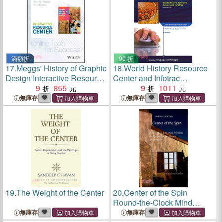
滿額折
90 折
17.
Meggs' History of Graphic
18.
World History Resource
Design Interactive Resource
Center and Infotrac
Center Access Card
9
855
Passcode
9
1011
無庫存
無庫存
19.
The Weight of the Center
20.
Center of the Spin
Round-the-Clock Mind
Spinning for Perspective in
無庫存
無庫存