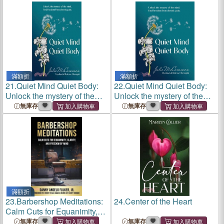
eMotion: Emocionado
滿額折
滿額折
21.
Quiet Mind Quiet Body:
22.
Quiet Mind Quiet Body:
Unlock the mystery of the
Unlock the mystery of the
mind. Find freedom from
mind. Find freedom from
無庫存
無庫存
chronic pain.
chronic pain.
滿額折
23.
Barbershop Meditations:
24.
Center of the Heart
Calm Cuts for Equanimity,
Clarity, and Freedom of Mind
無庫存
無庫存