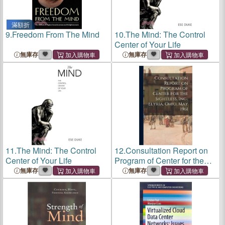
滿額折
9.
Freedom From The Mind
10.
The Mind: The Control
Center of Your Life
無庫存
無庫存
11.
The Mind: The Control
12.
Consultation Report on
Center of Your Life
Program of Center for the
Sightless, Inc., Elyria, Ohio,
無庫存
無庫存
May 1961