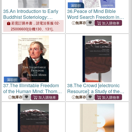
滿額折
35.
An Introduction to Early
36.
Peace of Mind Bible
Buddhist Soteriology:
Word Search Freedom in
Freedom of Mind and
Jesus
無庫存
若需訂購本書，請電洽客服 02-
Freedom by Wisdom
25006600[分機130、131]。
滿額折
37.
The Illimitable Freedom
38.
The Crowd [electronic
of the Human Mind: Thomas
Resource]: a Study of the
Jefferson's Idea of a
Popular Mind
無庫存
無庫存
University