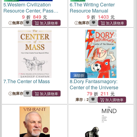
5.
Western Civilization
6.
The Writing Center
Resource Center, Pass
Resource Manual
Code
9
849
9
1403
無庫存
無庫存
滿額折
7.
The Center of Mass
8.
Dory Fantasmagory:
Center of the Universe
79
211
無庫存
庫存：2