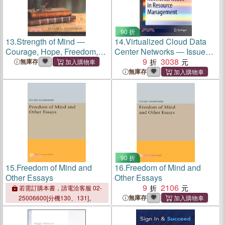
90 折
13.
Strength of Mind ―
14.
Virtualized Cloud Data
Courage, Hope, Freedom,
Center Networks ― Issues
Knowledge
in Resource Management
9
3038
無庫存
無庫存
90 折
15.
Freedom of Mind and
16.
Freedom of Mind and
Other Essays
Other Essays
9
2106
若需訂購本書，請電洽客服 02-
無庫存
25006600[分機130、131]。