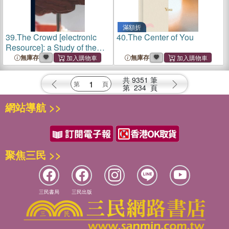
滿額折
39.
The Crowd [electronic
40.
The Center of You
Resource]: a Study of the
Popular Mind
無庫存
無庫存
共
9351
筆
第
234
頁
網站導航 >>
聚焦三民 >>
三民書局
三民出版