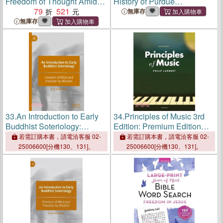
Freedom of Thought Amidst
History of Purdue
the New Battle for the Mind
79
521
University's Asian American
無庫存
and Asian Resource and
無庫存
Cultural Center
33.
An Introduction to Early
34.
Principles of Music 3rd
Buddhist Soteriology:
Edition: Premium Edition
Freedom of Mind and
with Ancillary Resource
若需訂購本書，請電洽客服 02-
若需訂購本書，請電洽客服 02-
Freedom by Wisdom
Center eBook Access Code
25006600[分機130、131]。
25006600[分機130、131]。