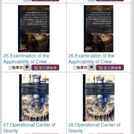
25.
Examination of the
26.
Examination of the
Applicability of Crew
Applicability of Crew
Resource Management
Resource Management
無庫存
無庫存
Training Concepts to a
Training Concepts to a
Combined Air Operations
Combined Air Operations
Center Team
Center Team
27.
Operational Center of
28.
Operational Center of
Gravity
Gravity