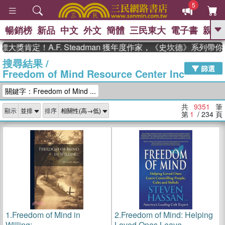
5
暢銷榜
新品
中文
外文
簡體
三民東大
電子書
親子
GO
定！A.F. Steadman 獲年度作家，《史坎德》系列帶你踏上
搜尋結果
/
、
熱搜：
東野圭吾
高希均教授回憶錄
篩選
Freedom of Mind Resource Center Inc
、
、
、
The Odyssey
父親節
如果歷
、
、
史是一群喵
暑期推薦
國際布克
關鍵字：Freedom of Mind ...
、
、
獎 臺灣漫遊錄
方念華
台灣的李
、
、
登輝時代
數學女孩：黎曼猜想
共
9351
筆
顯示
排序
偉大的迷走神經
第
1
/ 234
頁
1.
Freedom of Mind in
2.
Freedom of Mind: Helping
Willing;
Loved Ones Leave