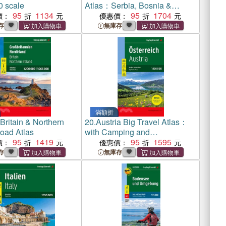
0 scale
Atlas：Serbia, Bosnia &
95
1134
Herzegovina, Montenegro,
95
1704
價：
優惠價：
Albania, North Macedonia
存
無庫存
滿額折
Britain & Northern
20.
Austria Big Travel Atlas：
Road Atlas
with Camping and
95
1419
Caravanning 1:150,000
95
1595
價：
優惠價：
存
無庫存