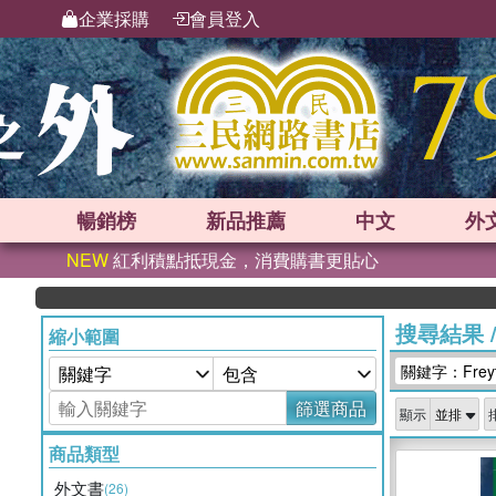
企業採購
會員登入
暢銷榜
新品
推薦
中文
外
NEW
紅利積點抵現金，消費購書更貼心
搜尋結果
縮小範圍
關鍵字：Freyta
篩選商品
顯示
商品類型
外文書
(26)