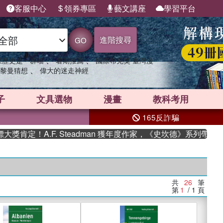
客服中心
領券專區
藝文講座
學習平台
進階搜尋
GO
、
、
果歷史是一群喵
暑期推薦
國際布克獎 臺灣漫
、
黎曼猜想
偉大的迷走神經
子
文具選物
漫畫
教科考用
165反詐騙
！A.F. Steadman 獲年度作家，《史坎德》系列帶你踏上熱
共
26
筆
第
1
/ 1
頁