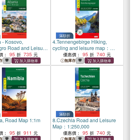
滿額折
 - Kosovo,
4.
Tennengebirge Hiking,
ro Road and Leisure
cycling and leisure map：
95
735
WK392 1:50,000
95
740
價：
優惠價：
存
無庫存
滿額折
a, Road Map 1:1m
8.
Czechia Road and Leisure
Map：1:250,000
95
911
95
740
價：
優惠價：
存
無庫存