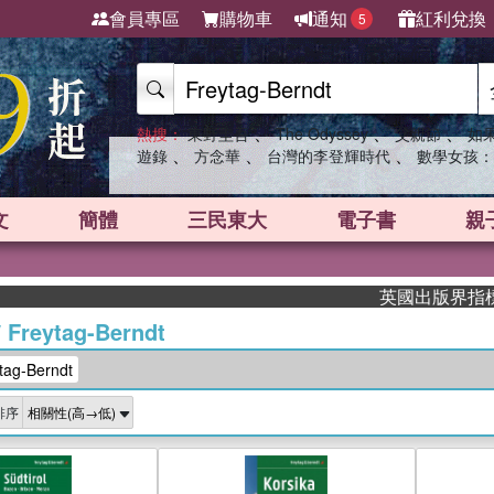
會員專區
購物車
通知
紅利兌換
5
、
、
、
熱搜：
東野圭吾
The Odyssey
父親節
如
、
、
、
遊錄
方念華
台灣的李登輝時代
數學女孩：
文
簡體
三民東大
電子書
親
英國出版界指標大獎肯定
/
Freytag-Berndt
g-Berndt
排序