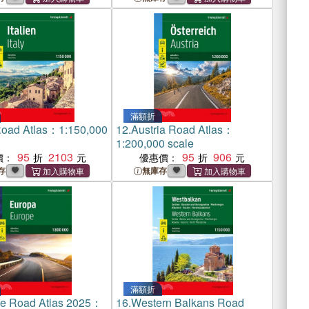
滿額折
 Road Atlas：1:150,000
12.
Austria Road Atlas：
1:200,000 scale
95
2103
95
906
價：
優惠價：
存
無庫存
滿額折
e Road Atlas 2025：
16.
Western Balkans Road