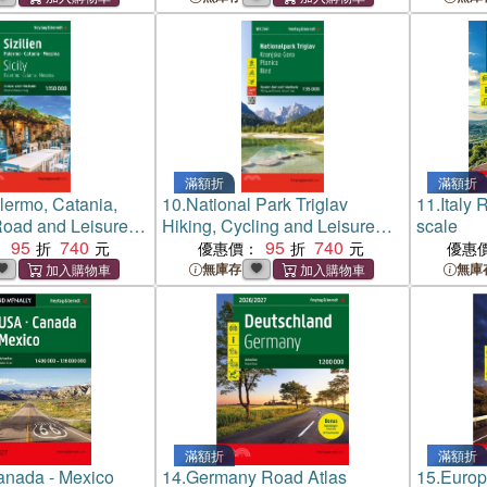
滿額折
滿額折
alermo, Catania,
10.
National Park Triglav
11.
Italy
ad and Leisure
Hiking, Cycling and Leisure
scale
95
740
Map：1:35,000 scale WK5141
95
740
：
優惠價：
優惠
無庫存
無庫
滿額折
滿額折
anada - Mexico
14.
Germany Road Atlas
15.
Europ