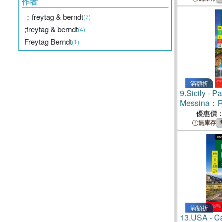
作者
；freytag & berndt
(7)
;freytag & berndt
(4)
Freytag Berndt
(1)
滿額折
9.
Sicily - P
Messina：Ro
Map
優惠價
無庫存
滿額折
13.
USA - C