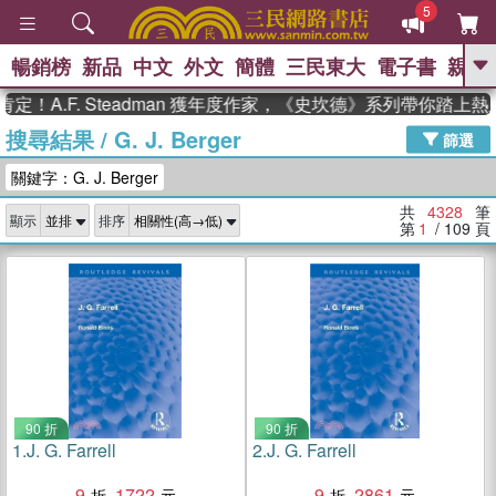
5
暢銷榜
新品
中文
外文
簡體
三民東大
電子書
親子
GO
F. Steadman 獲年度作家，《史坎德》系列帶你踏上熱血奇幻
搜尋結果
/
G. J. Berger
、
熱搜：
東野圭吾
高希均教授回憶錄
篩選
、
、
、
The Odyssey
父親節
如果歷
關鍵字：G. J. Berger
、
、
史是一群喵
暑期推薦
國際布克
、
、
獎 臺灣漫遊錄
方念華
台灣的李
共
4328
筆
顯示
排序
、
、
登輝時代
數學女孩：黎曼猜想
第
1
/ 109
頁
偉大的迷走神經
90 折
90 折
1.
J. G. Farrell
2.
J. G. Farrell
9
1722
9
2861