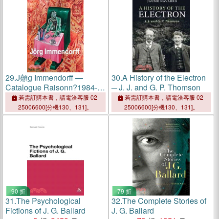
29.
J顤g Immendorff ―
30.
A History of the Electron
Catalogue Raisonn?1984-
─ J. J. and G. P. Thomson
1998
若需訂購本書，請電洽客服 02-
若需訂購本書，請電洽客服 02-
25006600[分機130、131]。
25006600[分機130、131]。
90 折
79 折
31.
The Psychological
32.
The Complete Stories of
Fictions of J. G. Ballard
J. G. Ballard