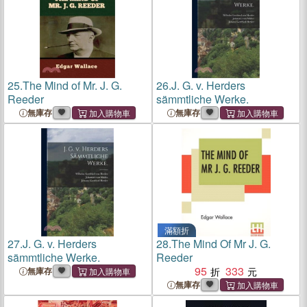
25.
The Mind of Mr. J. G.
26.
J. G. v. Herders
Reeder
sämmtliche Werke.
無庫存
無庫存
滿額折
27.
J. G. v. Herders
28.
The Mind Of Mr J. G.
sämmtliche Werke.
Reeder
95
333
無庫存
無庫存