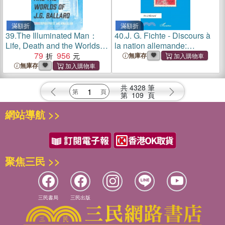
滿額折
滿額折
39.
The Illuminated Man：
40.
J. G. Fichte - Discours à
Life, Death and the Worlds
la nation allemande:
of J. G. Ballard
79
956
Lectures d'une oeuvre
無庫存
無庫存
共
4328
筆
第
109
頁
網站導航 >>
聚焦三民 >>
三民書局
三民出版