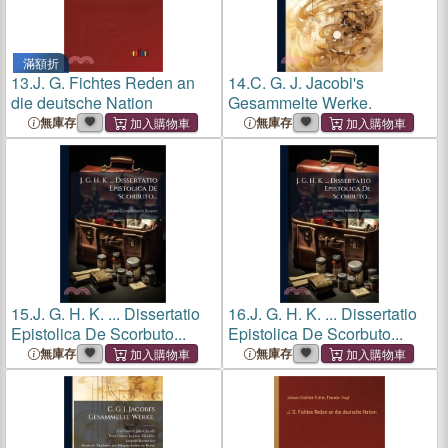
滿額折
13.
J. G. Fichtes Reden an
14.
C. G. J. Jacobi's
die deutsche Nation
Gesammelte Werke.
無庫存
無庫存
15.
J. G. H. K. ... Dissertatio
16.
J. G. H. K. ... Dissertatio
Epistolica De Scorbuto...
Epistolica De Scorbuto...
無庫存
無庫存