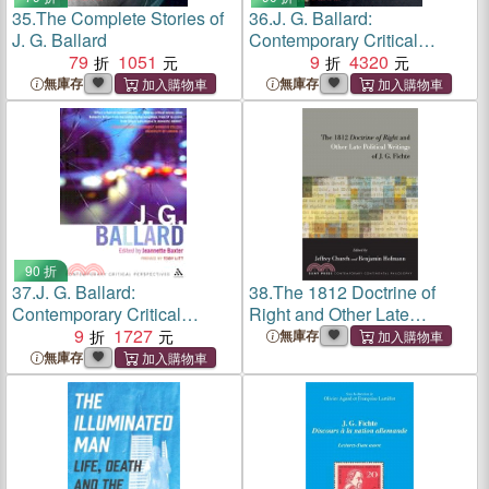
35.
The Complete Stories of
36.
J. G. Ballard:
J. G. Ballard
Contemporary Critical
79
1051
Perspectives
9
4320
無庫存
無庫存
90 折
37.
J. G. Ballard:
38.
The 1812 Doctrine of
Contemporary Critical
Right and Other Late
Perspectives
9
1727
Political Writings of J. G.
無庫存
Fichte
無庫存