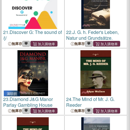
21.
Discover G: The sound of
22.
J. G. h. Feder's Leben,
/j/
Natur und Grundsätze.
無庫存
無庫存
滿額折
23.
Diamond J&G Manor
24.
The Mind of Mr. J. G.
Parlay Gambling House
Reeder
無庫存
無庫存