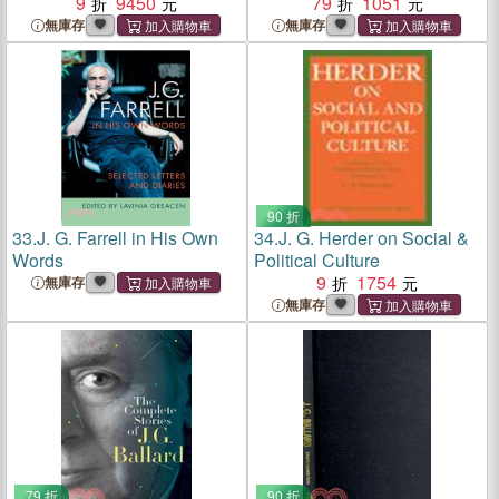
9
9450
79
1051
無庫存
無庫存
90 折
33.
J. G. Farrell in His Own
34.
J. G. Herder on Social &
Words
Political Culture
9
1754
無庫存
無庫存
79 折
90 折