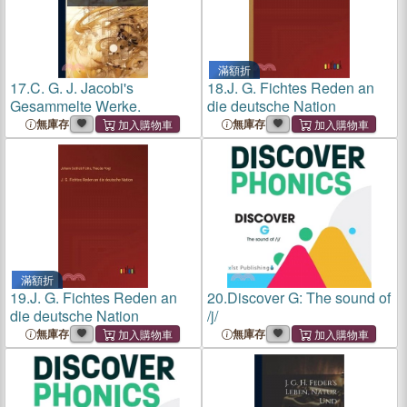
滿額折
17.
C. G. J. Jacobi's
18.
J. G. Fichtes Reden an
Gesammelte Werke.
die deutsche Nation
無庫存
無庫存
滿額折
19.
J. G. Fichtes Reden an
20.
Discover G: The sound of
die deutsche Nation
/j/
無庫存
無庫存