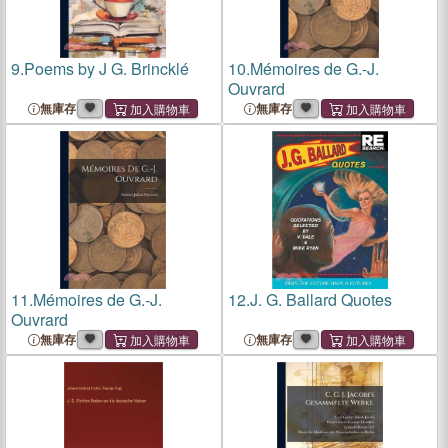
9.
Poems by J G. Brincklé
10.
Mémoires de G.-J.
Ouvrard
無庫存
無庫存
11.
Mémoires de G.-J.
12.
J. G. Ballard Quotes
Ouvrard
無庫存
無庫存