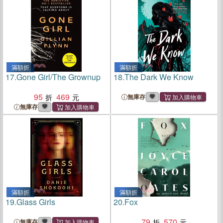
Crime Spree, and the
Collapse of an American
Neighborhood
滿額折
滿額折
17.
Gone Girl/The Grownup
18.
The Dark We Know
95
469
無庫存
無庫存
滿額折
滿額折
19.
Glass Girls
20.
Fox
79
570
無庫存