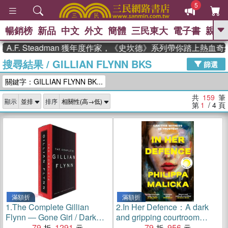
5
暢銷榜
新品
中文
外文
簡體
三民東大
電子書
親子
GO
 Steadman 獲年度作家，《史坎德》系列帶你踏上熱血奇幻旅程
搜尋結果
/
GILLIAN FLYNN BKS
、
熱搜：
東野圭吾
高希均教授回憶錄
篩選
、
、
、
The Odyssey
父親節
花開錦
關鍵字：GILLIAN FLYNN BK...
、
、
、
繡
暑期推薦
方念華
台灣的
、
李登輝時代
數學女孩：黎曼猜想
共
159
筆
顯示
排序
、
、
偉大的迷走神經
如果歷史是一
第
1
/ 4
頁
、
群喵
臺灣漫遊錄
滿額折
滿額折
1.
The Complete Gillian
2.
In Her Defence：A dark
Flynn ― Gone Girl / Dark
and gripping courtroom
Places / Sharp Objects
79
1291
drama for readers of Gillian
79
956