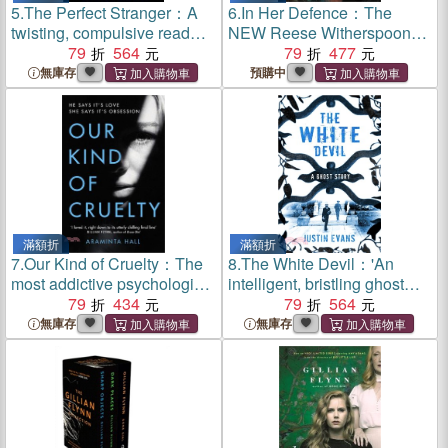
5.
The Perfect Stranger：A
6.
In Her Defence：The
twisting, compulsive read
NEW Reese Witherspoon
perfect for fans of Paula
79
564
Book Club pick, February
79
477
Hawkins and Gillian Flynn
2026. A dark and gripping
無庫存
預購中
courtroom drama for fans of
Gillian Flynn and Ripley
滿額折
滿額折
7.
Our Kind of Cruelty：The
8.
The White Devil：'An
most addictive psychological
intelligent, bristling ghost
thriller of 2018, tipped by
79
434
story with a stunning sense
79
564
Gillian Flynn and Lisa
of place', Gillian Flynn,
無庫存
無庫存
Jewell
author of Gone Girl