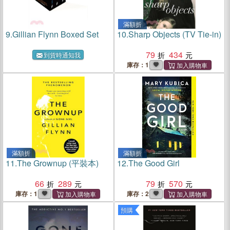
滿額折
9.
Gillian Flynn Boxed Set
10.
Sharp Objects (TV Tie-in)
79
434
到貨時通知我
庫存：1
滿額折
滿額折
11.
The Grownup (平裝本)
12.
The Good Girl
66
289
79
570
庫存：1
庫存：2
預購