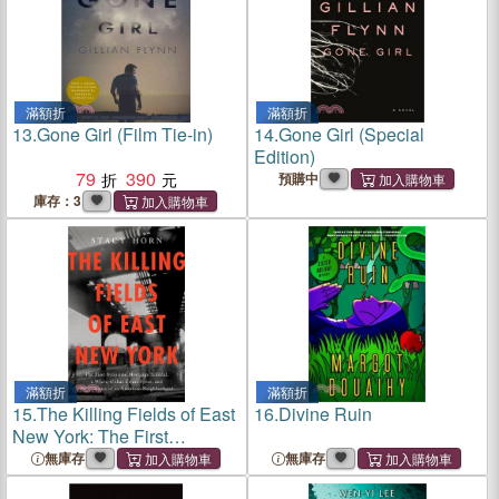
滿額折
滿額折
13.
Gone Girl (Film Tie-in)
14.
Gone Girl (Special
Edition)
79
390
預購中
庫存：3
滿額折
滿額折
15.
The Killing Fields of East
16.
Divine Ruin
New York: The First
Subprime Mortgage
無庫存
無庫存
Scandal, a White-Collar