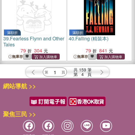
滿額折
滿額折
39.
Fearless Flynn and Other
40.
Falling (精裝本)
Tales
79
304
79
841
無庫存
無庫存
共
159
筆
第
4
頁
網站導航 >>
聚焦三民 >>