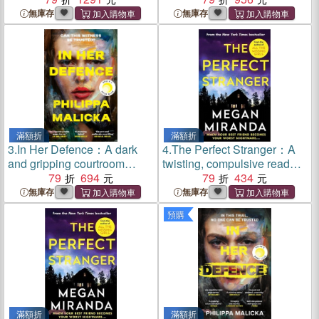
Flynn and Sarah Vaughan
無庫存
無庫存
滿額折
滿額折
3.
In Her Defence：A dark
4.
The Perfect Stranger：A
and gripping courtroom
twisting, compulsive read
drama for readers of Gillian
79
694
perfect for fans of Paula
79
434
Flynn and Sarah Vaughan
Hawkins and Gillian Flynn
無庫存
無庫存
預購
滿額折
滿額折