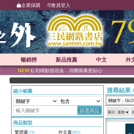
企業採購
會員登入
暢銷榜
新品
推薦
中文
外
NEW
紅利積點抵現金，消費購書更貼心
搜尋結果
縮小範圍
關鍵字：GLOBA
篩選商品
顯示
商品類型
繁體書
外文書
(19)
(963)