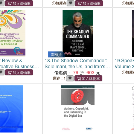
& Poets
& Poets
無庫存
無庫
滿額折
y Review &
18.
The Shadow Commander:
19.
Speak
reative Business
Soleimani, the Us, and Iran's
Volume 3
r Authors & Poets
Global Ambitions
79
603
Authors S
優惠價：
無庫
Radiating
庫存：1
Messages
Transfor