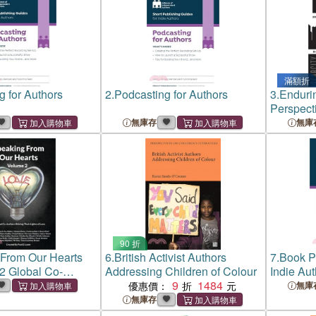
滿額折
g for Authors
2.
Podcasting for Authors
3.
Endurin
Perspect
Teenager
無庫存
無庫
The Glob
Collabor
90 折
From Our Hearts
6.
British Activist Authors
7.
Book P
2 Global Co-
Addressing Children of Colour
Indie Aut
ing Their Lights of
9
1484
優惠價：
無庫
無庫存