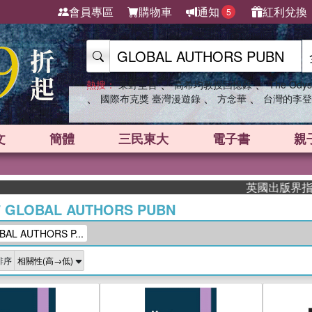
會員專區
購物車
通知
紅利兌換
5
、
、
熱搜：
東野圭吾
高希均教授回憶錄
The Odys
、
、
、
國際布克獎 臺灣漫遊錄
方念華
台灣的李登
文
簡體
三民東大
電子書
親
英國出版界指標大獎肯定！
/
GLOBAL AUTHORS PUBN
L AUTHORS P...
排序