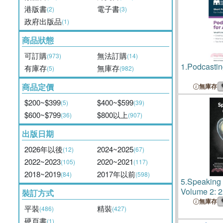
港版書
電子書
(2)
(3)
政府出版品
(1)
商品狀態
可訂購
無法訂購
(973)
(14)
1.
Podcastin
有庫存
無庫存
(5)
(982)
商品定價
無庫存
$200~$399
$400~$599
(5)
(39)
$600~$799
$800以上
(36)
(907)
出版日期
2026年以後
2024~2025
(12)
(67)
2022~2023
2020~2021
(105)
(117)
2018~2019
2017年以前
(84)
(598)
5.
Speaking 
Volume 2: 2
裝訂方式
Authors Shin
無庫存
平裝
精裝
(486)
(427)
Love
硬頁書
(1)