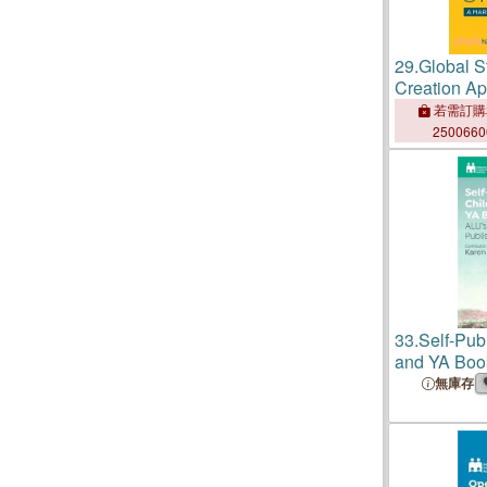
29.
Global S
Creation A
若需訂購
250066
33.
Self-Pub
and YA Book
Kidlit Publi
無庫存