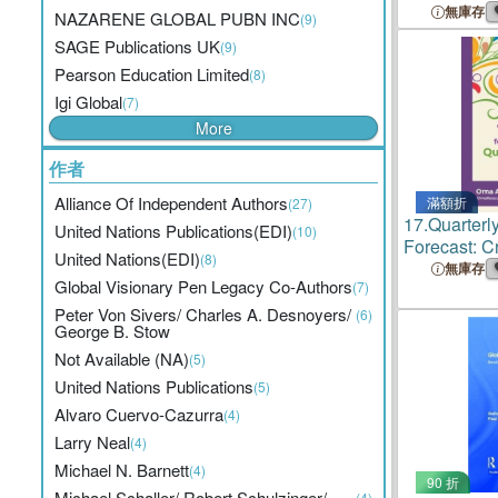
無庫存
NAZARENE GLOBAL PUBN INC
(9)
SAGE Publications UK
(9)
Pearson Education Limited
(8)
Igi Global
(7)
More
作者
Alliance Of Independent Authors
滿額折
(27)
17.
Quarterl
United Nations Publications(EDI)
(10)
Forecast: C
United Nations(EDI)
(8)
Planning fo
無庫存
Global Visionary Pen Legacy Co-Authors
(7)
Peter Von Sivers/ Charles A. Desnoyers/
(6)
George B. Stow
Not Available (NA)
(5)
United Nations Publications
(5)
Alvaro Cuervo-Cazurra
(4)
Larry Neal
(4)
Michael N. Barnett
(4)
90 折
Michael Schaller/ Robert Schulzinger/
(4)