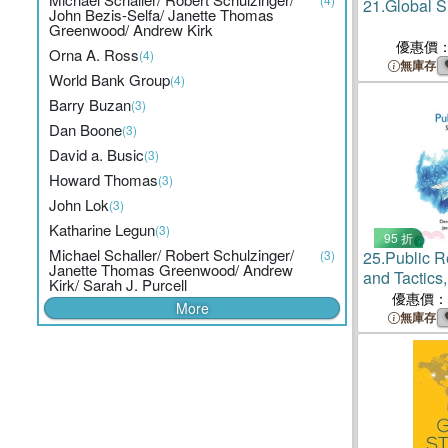
21.
Global Su
John Bezis-Selfa/ Janette Thomas
Greenwood/ Andrew Kirk
優惠價
Orna A. Ross
(4)
無庫存
World Bank Group
(4)
Barry Buzan
(3)
Dan Boone
(3)
David a. Busic
(3)
Howard Thomas
(3)
John Lok
(3)
Katharine Legun
(3)
95 折
Michael Schaller/ Robert Schulzinger/
(3)
25.
Public R
Janette Thomas Greenwood/ Andrew
and Tactics,
Kirk/ Sarah J. Purcell
優惠價：
More
無庫存