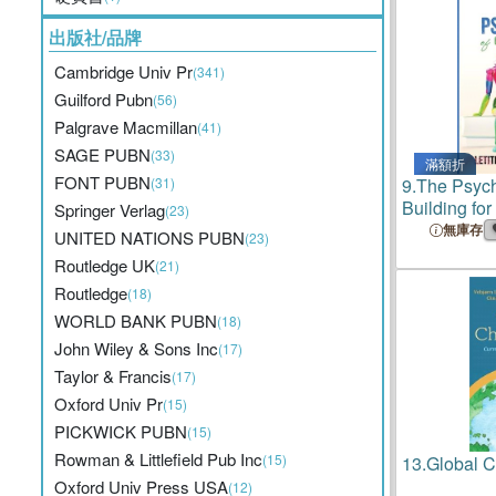
出版社/品牌
Cambridge Univ Pr
(341)
Guilford Pubn
(56)
Palgrave Macmillan
(41)
SAGE PUBN
(33)
滿額折
FONT PUBN
(31)
9.
The Psych
Building for
Springer Verlag
(23)
無庫存
UNITED NATIONS PUBN
(23)
Routledge UK
(21)
Routledge
(18)
WORLD BANK PUBN
(18)
John Wiley & Sons Inc
(17)
Taylor & Francis
(17)
Oxford Univ Pr
(15)
PICKWICK PUBN
(15)
Rowman & Littlefield Pub Inc
(15)
13.
Global Ch
Oxford Univ Press USA
(12)