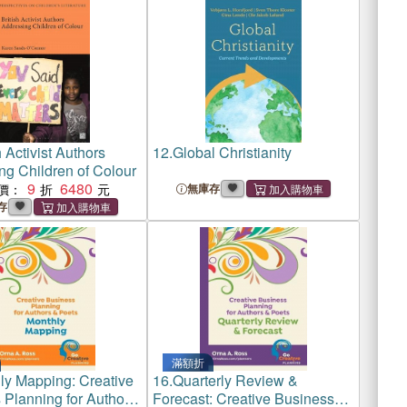
h Activist Authors
12.
Global Christianity
ng Children of Colour
9
6480
價：
無庫存
存
滿額折
ly Mapping: Creative
16.
Quarterly Review &
 Planning for Authors
Forecast: Creative Business