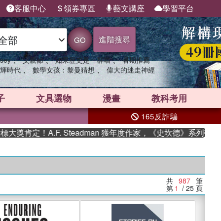
客服中心
領券專區
藝文講座
學習平台
進階搜尋
GO
、
、
、
sey
父親節
如果歷史是一群喵
暑期推薦
、
、
輝時代
數學女孩：黎曼猜想
偉大的迷走神經
子
文具選物
漫畫
教科考用
165反詐騙
A.F. Steadman 獲年度作家，《史坎德》系列帶你踏上熱血
共
987
筆
第
1
/ 25
頁