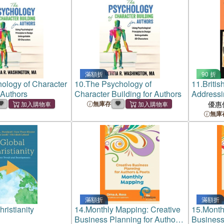
滿額折
90 折
ology of Character
10.
The Psychology of
11.
Britis
 Authors
Character Building for Authors
Addressi
無庫存
優惠
無庫
滿額折
滿額折
ristianity
14.
Monthly Mapping: Creative
15.
Month
Business Planning for Authors
Business