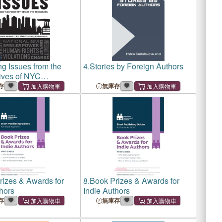
g Issues from the
4.
Stories by Foreign Authors
ives of NYC
s: Student Authors of
存
無庫存
al Learning
ative
rizes & Awards for
8.
Book Prizes & Awards for
hors
Indie Authors
存
無庫存