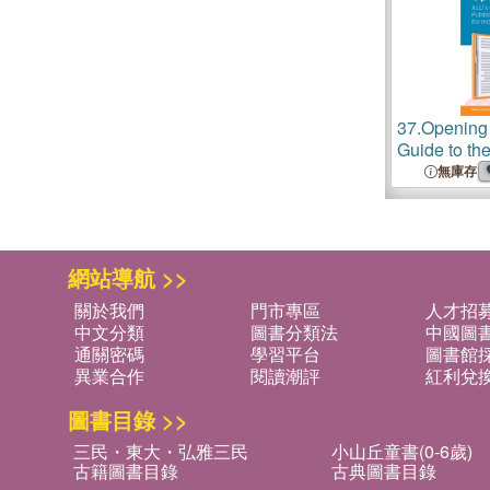
37.
Opening 
Guide to th
Industry for
無庫存
網站導航 >>
關於我們
門市專區
人才招
中文分類
圖書分類法
中國圖
通關密碼
學習平台
圖書館採
異業合作
閱讀潮評
紅利兌
圖書目錄 >>
三民・東大・弘雅三民
小山丘童書(0-6歲)
古籍圖書目錄
古典圖書目錄