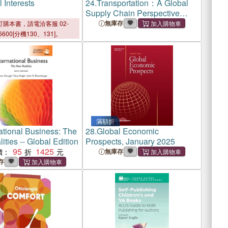
 Interests
24.
Transportation：A Global
Supply Chain Perspective
(Asia Edition)
無庫存
購本書，請電洽客服 02-
6600[分機130、131]。
滿額折
ational Business: The
28.
Global Economic
ties -- Global Edition
Prospects, January 2025
95
1425
價：
無庫存
存