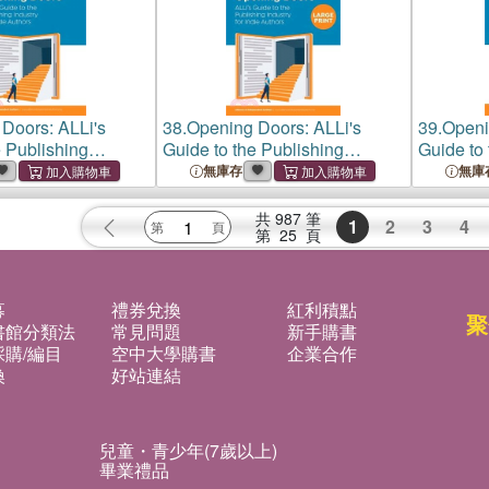
Doors: ALLi's
38.
Opening Doors: ALLi's
39.
Openi
e Publishing
Guide to the Publishing
Guide to 
 Indie Authors
Industry for Indie Authors
Industry 
無庫存
無庫
共
987
筆
1
2
3
4
第
25
頁
募
禮券兌換
紅利積點
聚
書館分類法
常見問題
新手購書
購/編目
空中大學購書
企業合作
換
好站連結
兒童・青少年(7歲以上)
畢業禮品