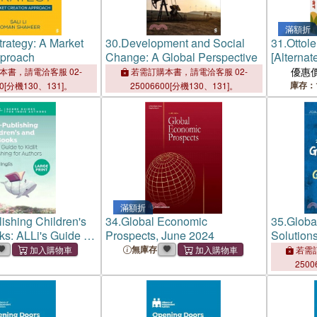
滿額折
trategy: A Market
30.
Development and Social
31.
Ottol
pproach
Change: A Global Perspective
[Alternat
Cookboo
優惠
本書，請電洽客服 02-
若需訂購本書，請電洽客服 02-
庫存：
00[分機130、131]。
25006600[分機130、131]。
滿額折
lishing Children's
34.
Global Economic
35.
Globa
s: ALLi's Guide to
Prospects, June 2024
Solutions
shing for Authors
Better W
無庫存
若需訂
2500