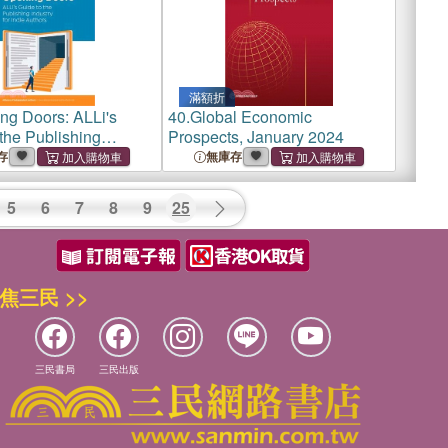
滿額折
ng Doors: ALLi's
40.
Global Economic
the Publishing
Prospects, January 2024
for Indie Authors
存
無庫存
5
6
7
8
9
25
焦三民 >>
三民書局
三民出版