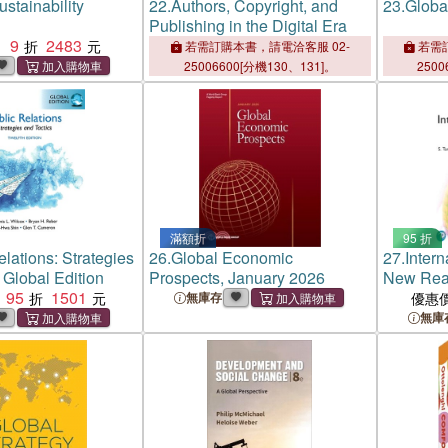
stainability
22.
Authors, Copyright, and
23.
Global
Publishing in the Digital Era
9
2483
：
若需訂購本書，請電洽客服 02-
若需訂
25006600[分機130、131]。
2500
滿額折
95 折
elations: Strategies
26.
Global Economic
27.
Intern
 Global Edition
Prospects, January 2026
New Reali
95
1501
無庫存
優惠
無庫