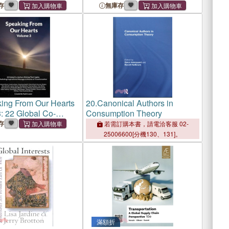
Planning for Authors & Poets
存
無庫存
ing From Our Hearts
20.
Canonical Authors in
: 22 Global Co-
Consumption Theory
hining Their Lights:
存
若需訂購本書，請電洽客服 02-
 Inspirational
25006600[分機130、131]。
 & Stories of
mation
滿額折