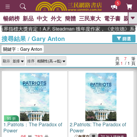
5
暢銷榜
新品
中文
外文
簡體
三民東大
電子書
親子
GO
界指標大獎肯定！A.F. Steadman 獲年度作家，《史坎德》
搜尋結果
/
Gary Anton
、
熱搜：
東野圭吾
高希均教授回憶錄
篩選
、
、
、
The Odyssey
父親節
如果歷
關鍵字：Gary Anton
、
、
史是一群喵
暑期推薦
國際布克
、
、
獎 臺灣漫遊錄
方念華
台灣的李
共
7
筆
顯示
排序
、
、
登輝時代
數學女孩：黎曼猜想
第
1
/ 1
頁
偉大的迷走神經
95 折
1.
Patriots：The Paradox of
2.
Patriots: The Paradox of
Power
Power
95
783
無庫存