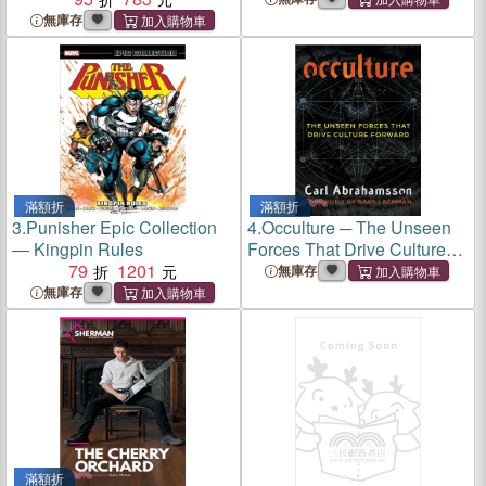
無庫存
滿額折
滿額折
3.
Punisher Epic Collection
4.
Occulture ─ The Unseen
― Kingpin Rules
Forces That Drive Culture
79
1201
Forward
無庫存
無庫存
滿額折