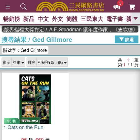
5
暢銷榜
新品
中文
外文
簡體
三民東大
電子書
親子
GO
出版界指標大獎肯定！A.F. Steadman 獲年度作家，《史坎
搜尋結果
/
Ged Gillmore
、
熱搜：
東野圭吾
高希均教授回憶錄
篩選
、
、
、
The Odyssey
父親節
如果歷
關鍵字：Ged Gillmore
、
、
史是一群喵
暑期推薦
國際布克
、
、
獎 臺灣漫遊錄
方念華
台灣的李
共
1
筆
顯示
排序
、
、
登輝時代
數學女孩：黎曼猜想
第
1
/ 1
頁
偉大的迷走神經
95 折
1.
Cats on the Run
95
660