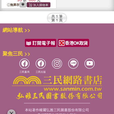
無庫存
共
1
筆
第
1
頁
網站導航 >>
聚焦三民 >>
三民書局
三民出版
本站著作權屬弘雅三民圖書股份有限公司