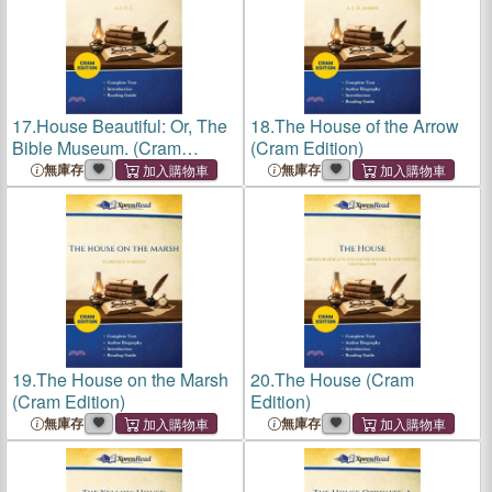
17.
House Beautiful: Or, The
18.
The House of the Arrow
Bible Museum. (Cram
(Cram Edition)
Edition)
無庫存
無庫存
19.
The House on the Marsh
20.
The House (Cram
(Cram Edition)
Edition)
無庫存
無庫存