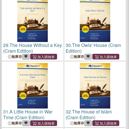
29.
The House Without a Key
30.
The Owls' House (Cram
(Cram Edition)
Edition)
無庫存
無庫存
31.
A Little House in War
32.
The House of Islâm
Time (Cram Edition)
(Cram Edition)
無庫存
無庫存