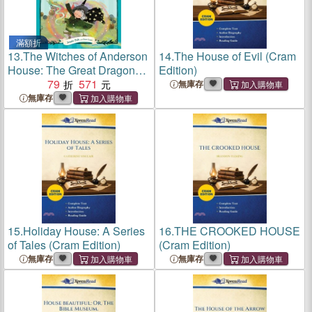
滿額折
13.
The Witches of Anderson
14.
The House of Evil (Cram
House: The Great Dragon
Edition)
Escape
79
571
無庫存
無庫存
15.
Holiday House: A Series
16.
THE CROOKED HOUSE
of Tales (Cram Edition)
(Cram Edition)
無庫存
無庫存