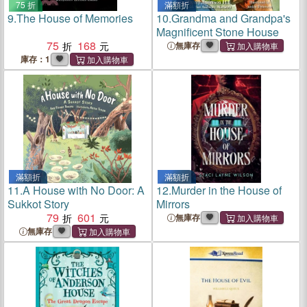
75 折
滿額折
9.
The House of Memories
10.
Grandma and Grandpa's
Magnificent Stone House
75
168
無庫存
庫存：1
滿額折
滿額折
11.
A House with No Door: A
12.
Murder in the House of
Sukkot Story
Mirrors
79
601
無庫存
無庫存