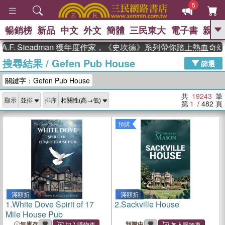
5
暢銷榜
新品
中文
外文
簡體
三民東大
電子書
親子
GO
Steadman 獲年度作家，《史坎德》系列帶你踏上熱血奇幻旅程
搜尋結果
/
Gefen Pub House
、
熱搜：
東野圭吾
高希均教授回憶錄
篩選
、
、
、
The Odyssey
父親節
如果歷
關鍵字：Gefen Pub House
、
、
史是一群喵
暑期推薦
國際布克
、
、
獎 臺灣漫遊錄
方念華
台灣的李
共
19243
筆
顯示
排序
、
、
登輝時代
數學女孩：黎曼猜想
第
1
/ 482
頁
偉大的迷走神經
預購
滿額折
滿額折
1.
White Dove Spirit of 17
2.
Sackville House
Mile House Pub
無庫存
預購中