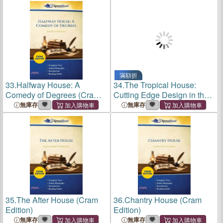
滿額折
33.
Halfway House: A
34.
The Tropical House:
Comedy of Degrees (Cram
Cutting Edge Design in the
Edition)
Philippines
無庫存
無庫存
35.
The After House (Cram
36.
Chantry House (Cram
Edition)
Edition)
無庫存
無庫存