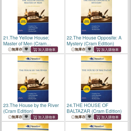
21.
The Yellow House;
22.
The House Opposite: A
Master of Men (Cram
Mystery (Cram Edition)
Edition)
無庫存
無庫存
23.
The House by the River
24.
THE HOUSE OF
(Cram Edition)
BALTAZAR (Cram Edition)
無庫存
無庫存