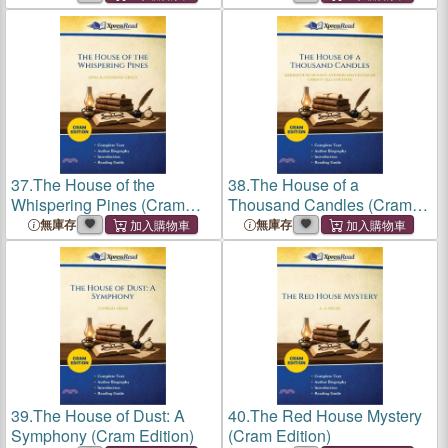
37.
The House of the
38.
The House of a
Whispering Pines (Cram
Thousand Candles (Cram
Edition)
Edition)
無庫存
無庫存
39.
The House of Dust: A
40.
The Red House Mystery
Symphony (Cram Edition)
(Cram Edition)