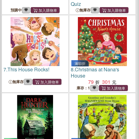
Quiz
預購中
無庫存
滿額折
7.
This House Rocks!
8.
Christmas at Nana's
House
79
301
無庫存
庫存：1