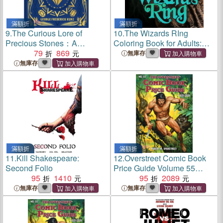
滿額折
滿額折
9.
The Curious Lore of
10.
The Wizards RIng
Precious Stones：A
Coloring Book for Adults:
Compendium of Gemstone
79
869
Magic Coloring Book for
無庫存
Folklore, Superstitions and
Adults Gemstone Rings
無庫存
Mysticism
Coloring Book for adults -
Wizard Coloring Book
Jewelry
滿額折
滿額折
11.
Kill Shakespeare:
12.
Overstreet Comic Book
Second Folio
Price Guide Volume 55
95
1410
(Hardcover)
95
2089
無庫存
無庫存