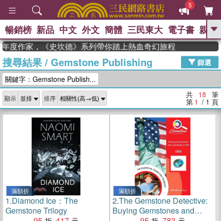
5
暢銷榜
新品
中文
外文
簡體
三民東大
電子書
親子
GO
n 獲年度作家，《史坎德》系列帶你踏上熱血奇幻旅程
搜尋結果
/
Gemstone Publishing
、
熱搜：
東野圭吾
高希均教授回憶錄
篩選
、
、
、
The Odyssey
父親節
如果歷
關鍵字：Gemstone Publish...
、
、
史是一群喵
暑期推薦
國際布克
、
、
獎 臺灣漫遊錄
方念華
台灣的李
共
18
筆
顯示
排序
、
、
登輝時代
數學女孩：黎曼猜想
第
1
/ 1
頁
偉大的迷走神經
滿額折
滿額折
1.
Diamond Ice：The
2.
The Gemstone Detective:
Gemstone Trilogy
Buying Gemstones and
95
417
Jewellery in the USA
95
783