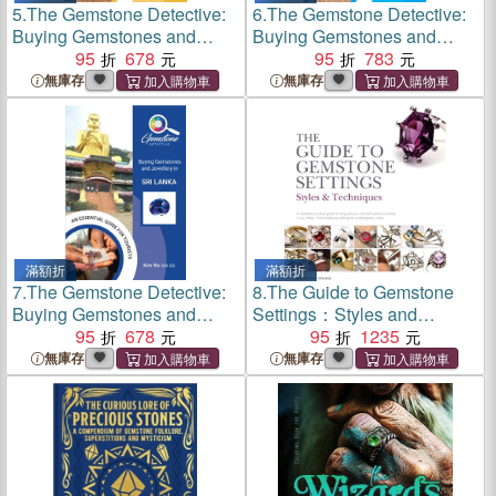
5.
The Gemstone Detective:
6.
The Gemstone Detective:
Buying Gemstones and
Buying Gemstones and
Jewellery in Thailand
95
678
Jewellery Worldwide
95
783
無庫存
無庫存
滿額折
滿額折
7.
The Gemstone Detective:
8.
The Guide to Gemstone
Buying Gemstones and
Settings：Styles and
Jewellery in Sri Lanka
95
678
Techniques
95
1235
無庫存
無庫存