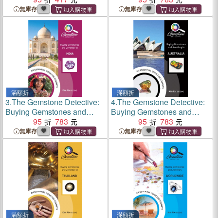
無庫存
無庫存
滿額折
滿額折
3.
The Gemstone Detective:
4.
The Gemstone Detective:
Buying Gemstones and
Buying Gemstones and
Jewellery in India
95
783
Jewellery in Australia
95
783
無庫存
無庫存
滿額折
滿額折