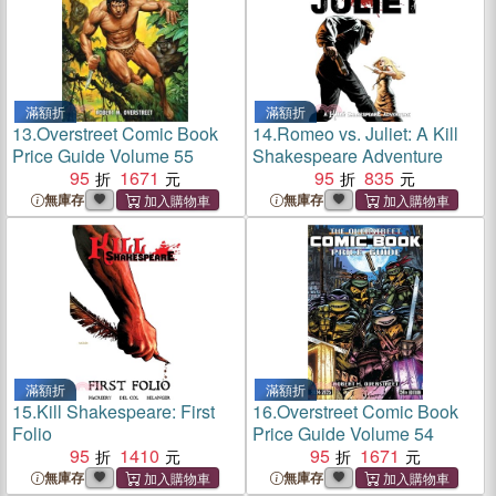
滿額折
滿額折
13.
Overstreet Comic Book
14.
Romeo vs. Juliet: A Kill
Price Guide Volume 55
Shakespeare Adventure
95
1671
95
835
無庫存
無庫存
滿額折
滿額折
15.
Kill Shakespeare: First
16.
Overstreet Comic Book
Folio
Price Guide Volume 54
95
1410
95
1671
無庫存
無庫存