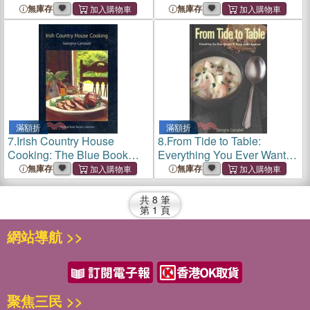
west: The Best Places to
無庫存
無庫存
Eat, Drink & Stay
滿額折
滿額折
7.
Irish Country House
8.
From Tide to Table:
Cooking: The Blue Book
Everything You Ever Wanted
Recipe Collection
to Know About Buying,
無庫存
無庫存
Preparing, and Cooking
Seafood
共
8
筆
第
1
頁
網站導航 >>
聚焦三民 >>