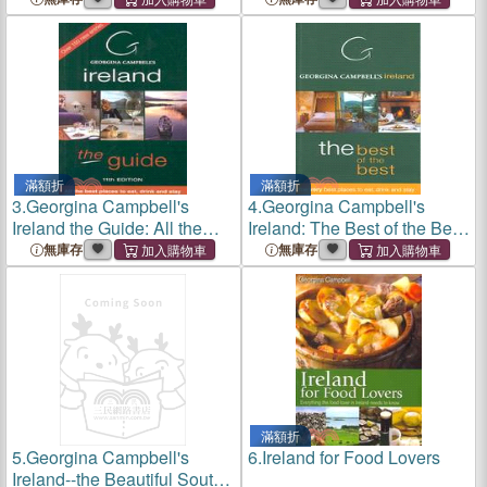
滿額折
滿額折
3.
Georgina Campbell's
4.
Georgina Campbell's
Ireland the Guide: All the
Ireland: The Best of the Best:
Best Places to Eat, Drink
The Very Best Places to Eat,
無庫存
無庫存
and Stay
Drink & Stay
滿額折
5.
Georgina Campbell's
6.
Ireland for Food Lovers
Ireland--the Beautiful South-