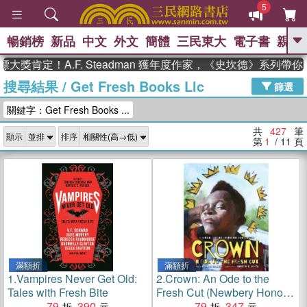
5
暢銷榜
新品
中文
外文
簡體
三民東大
電子書
親子
GO
定！A.F. Steadman 獲年度作家，《史坎德》系列帶你踏上
搜尋結果
/
Get Fresh Books Llc
、
、
熱搜：
東野圭吾
The Odyssey
篩選
、
、
父親節
如果歷史是一群喵
暑期
關鍵字：Get Fresh Books ...
、
、
推薦
國際布克獎 臺灣漫遊錄
方
、
、
念華
台灣的李登輝時代
數學女
共
427
筆
顯示
排序
、
孩：黎曼猜想
偉大的迷走神經
第
1
/ 11
頁
滿額折
滿額折
1.
Vampires Never Get Old:
2.
Crown: An Ode to the
Tales with Fresh Bite
Fresh Cut (Newbery Honor
79
390
Books)
79
347