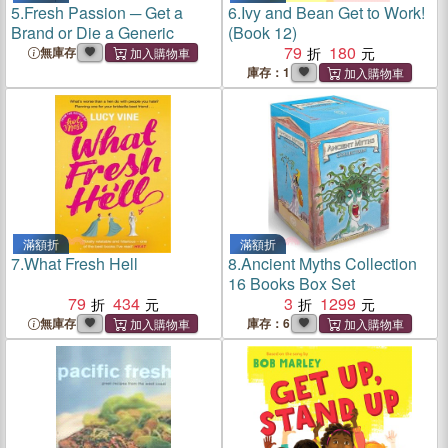
5.
Fresh Passion ─ Get a
6.
Ivy and Bean Get to Work!
Brand or Die a Generic
(Book 12)
79
180
無庫存
庫存：1
滿額折
滿額折
7.
What Fresh Hell
8.
Ancient Myths Collection
16 Books Box Set
79
434
3
1299
無庫存
庫存：6