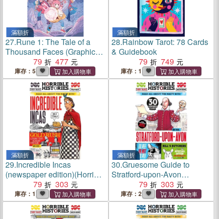
滿額折
滿額折
27.
Rune 1: The Tale of a
28.
Rainbow Tarot: 78 Cards
Thousand Faces (Graphic
& Guidebook
Novel)
79
477
79
749
庫存：5
庫存：1
滿額折
滿額折
29.
Incredible Incas
30.
Gruesome Guide to
(newspaper edition)(Horrible
Stratford-upon-Avon
Histories)
79
303
(newspaper edition)(Horrible
79
303
Histories)
庫存：1
庫存：2