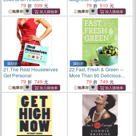
Beverage
79
599
79
510
無庫存
無庫存
滿額折
滿額折
21.
The Real Housewives
22.
Fast, Fresh & Green ─
Get Personal
More Than 90 Delicious
79
749
Recipes for Veggie Lovers
79
749
無庫存
無庫存