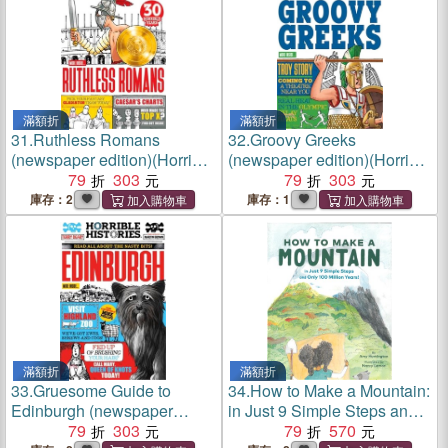
滿額折
滿額折
31.
Ruthless Romans
32.
Groovy Greeks
(newspaper edition)(Horrible
(newspaper edition)(Horrible
Histories)
79
303
Histories)
79
303
庫存：2
庫存：1
滿額折
滿額折
33.
Gruesome Guide to
34.
How to Make a Mountain:
Edinburgh (newspaper
in Just 9 Simple Steps and
edition)(Horrible Histories)
79
303
Only 100 Million Years! (精
79
570