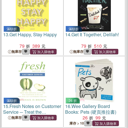
滿額折
滿額折
13.
Get Happy, Stay Happy
14.
Get It Together, Delilah!
79
389
79
510
無庫存
無庫存
滿額折
26 折
15.
Fresh Notes on Customer
16.
Wee Gallery Board
Service ─ Treat the
Books: Pets (硬頁推拉書)
Employee As #1 and the
26
99
無庫存
Customer As #2 and You
庫存 > 10