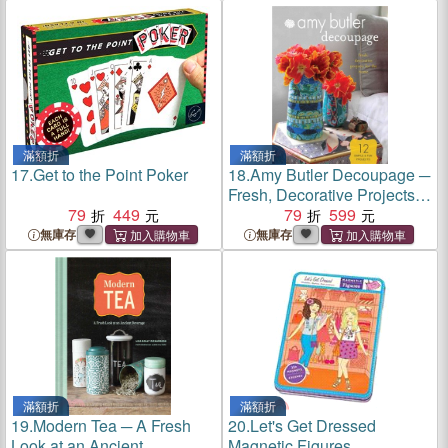
Will Get Customers for Life
滿額折
滿額折
17.
Get to the Point Poker
18.
Amy Butler Decoupage ─
Fresh, Decorative Projects
79
449
for the Home
79
599
無庫存
無庫存
滿額折
滿額折
19.
Modern Tea ─ A Fresh
20.
Let's Get Dressed
Look at an Ancient
Magnetic Figures