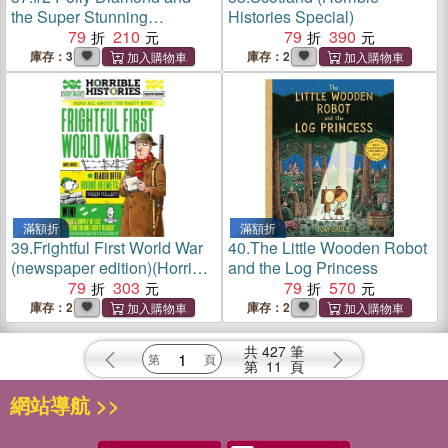
the Super Stunning
Histories Special)
Spectacular School Fair
79
210
79
390
庫存：3
庫存：2
滿額折
滿額折
39.
Frightful First World War
40.
The Little Wooden Robot
(newspaper edition)(Horrible
and the Log Princess
Histories)
79
303
79
570
庫存：2
庫存：2
共
427
筆
第
11
頁
網站導航 >>