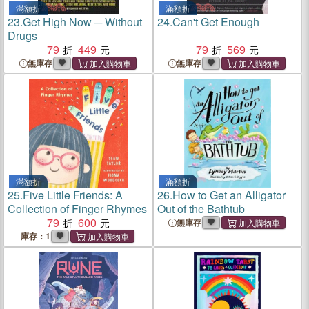
滿額折
滿額折
23.
Get High Now ─ Without
24.
Can't Get Enough
Drugs
79
449
79
569
無庫存
無庫存
滿額折
滿額折
25.
Five Little Friends: A
26.
How to Get an Alligator
Collection of Finger Rhymes
Out of the Bathtub
79
600
無庫存
庫存：1