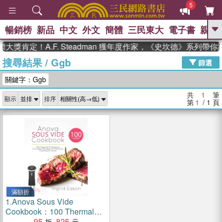
5
暢銷榜
新品
中文
外文
簡體
三民東大
電子書
親子
GO
大獎肯定！A.F. Steadman 獲年度作家，《史坎德》系列帶
搜尋結果
/
Ggb
、
熱搜：
東野圭吾
高希均教授回憶錄
篩選
、
、
、
The Odyssey
父親節
如果歷
關鍵字：Ggb
、
、
史是一群喵
暑期推薦
國際布克
、
、
獎 臺灣漫遊錄
方念華
台灣的李
共
1
筆
顯示
排序
、
、
登輝時代
數學女孩：黎曼猜想
第
1
/ 1
頁
偉大的迷走神經
滿額折
1.
Anova Sous Vide
Cookbook：100 Thermal
Immersion Circulator
95
825