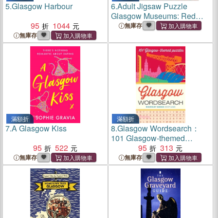
5.
Glasgow Harbour
6.
Adult Jigsaw Puzzle
Glasgow Museums: Red
95
1044
Ballet Skirts by Edgar Degas
無庫存
(500 Pieces): 500-Piece
無庫存
Jigsaw Puzzles
滿額折
滿額折
7.
A Glasgow Kiss
8.
Glasgow Wordsearch：
101 Glasgow-themed
95
522
puzzles
95
313
無庫存
無庫存