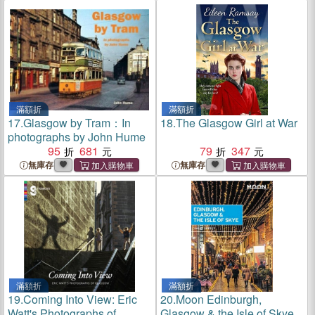
滿額折
滿額折
17.
Glasgow by Tram：In
18.
The Glasgow Girl at War
photographs by John Hume
95
681
79
347
無庫存
無庫存
滿額折
滿額折
19.
Coming Into View: Eric
20.
Moon Edinburgh,
Watt's Photographs of
Glasgow & the Isle of Skye