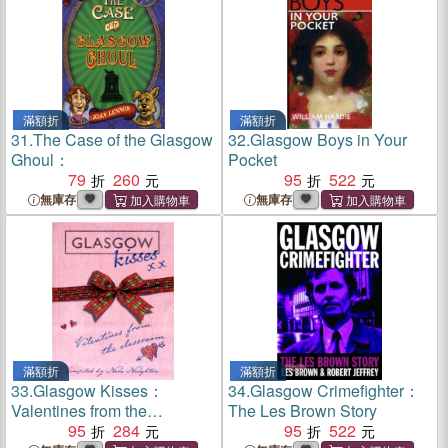
滿額折
滿額折
31.
The Case of the Glasgow
32.
Glasgow Boys in Your
Ghoul：
Pocket
79
260
95
522
無庫存
無庫存
滿額折
滿額折
33.
Glasgow Kisses：
34.
Glasgow Crimefighter：
Valentines from the
The Les Brown Story
Classroom
95
284
95
522