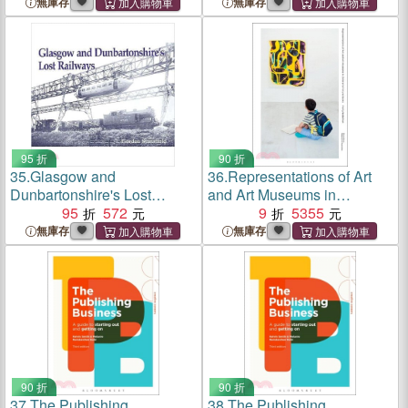
無庫存
無庫存
95 折
90 折
35.
Glasgow and
36.
Representations of Art
Dunbartonshire's Lost
and Art Museums in
Railways
95
572
Children's Picture Books
9
5355
無庫存
無庫存
90 折
90 折
37.
The Publishing
38.
The Publishing