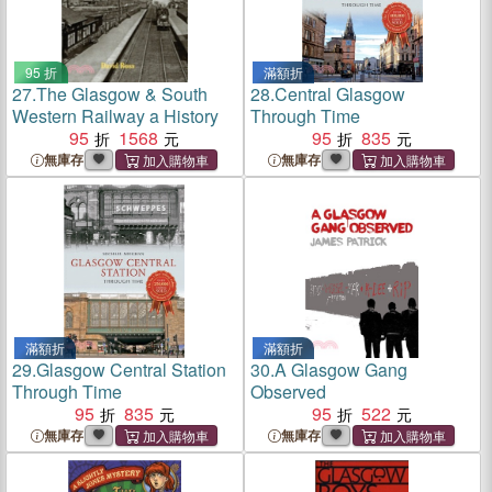
95 折
滿額折
27.
The Glasgow & South
28.
Central Glasgow
Western Railway a History
Through Time
95
1568
95
835
無庫存
無庫存
滿額折
滿額折
29.
Glasgow Central Station
30.
A Glasgow Gang
Through Time
Observed
95
835
95
522
無庫存
無庫存