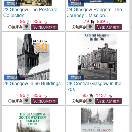
滿額折
滿額折
23.
Glasgow The Postcard
24.
Glasgow Rangers: The
Collection
Journey：Mission
95
835
Accomplished
79
869
無庫存
無庫存
滿額折
滿額折
25.
Glasgow in 50 Buildings
26.
Central Glasgow in the
70s
95
835
95
1137
無庫存
無庫存