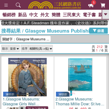
5
暢銷榜
新品
中文
外文
簡體
三民東大
電子書
親子
GO
定！A.F. Steadman 獲年度作家，《史坎德》系列帶你踏上
搜尋結果
/
Glasgow Museums Publishing
、
熱搜：
東野圭吾
高希均教授回憶錄
篩選
、
、
、
The Odyssey
父親節
如果歷
關鍵字：Glasgow Museums ...
、
、
史是一群喵
暑期推薦
國際布克
、
、
獎 臺灣漫遊錄
方念華
台灣的李
共
212
筆
顯示
排序
、
、
登輝時代
數學女孩：黎曼猜想
第
1
/ 6
頁
偉大的迷走神經
滿額折
滿額折
1.
Glasgow Museums:
2.
Glasgow Museums:
Glasgow Girls Wall
Thomas Millie Dow: St Ives,
Calendar 2027 (Art
Cornwall Pocket Diary 2023
95
469
無庫存