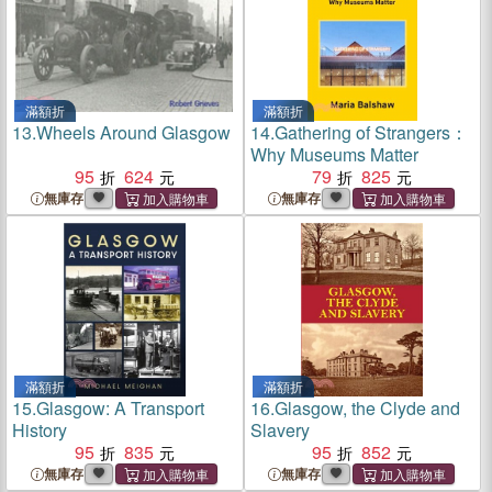
滿額折
滿額折
13.
Wheels Around Glasgow
14.
Gathering of Strangers：
Why Museums Matter
95
624
79
825
無庫存
無庫存
滿額折
滿額折
15.
Glasgow: A Transport
16.
Glasgow, the Clyde and
History
Slavery
95
835
95
852
無庫存
無庫存