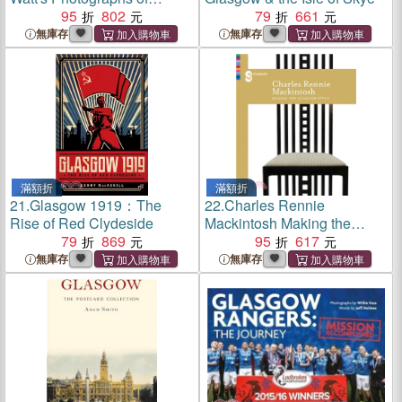
Glasgow
95
802
79
661
無庫存
無庫存
滿額折
滿額折
21.
Glasgow 1919：The
22.
Charles Rennie
Rise of Red Clydeside
Mackintosh Making the
79
869
Glasgow Style
95
617
無庫存
無庫存