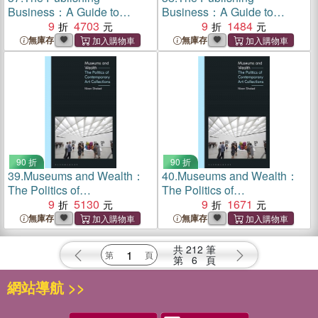
Business：A Guide to
Business：A Guide to
Starting Out and Getting On
9
4703
Starting Out and Getting On
9
1484
無庫存
無庫存
90 折
90 折
39.
Museums and Wealth：
40.
Museums and Wealth：
The Politics of
The Politics of
Contemporary Art
9
5130
Contemporary Art
9
1671
Collections
Collections
無庫存
無庫存
共
212
筆
第
6
頁
網站導航 >>