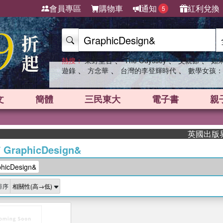
會員專區
購物車
通知
紅利兌換
5
、
、
、
熱搜：
東野圭吾
The Odyssey
父親節
如
、
、
、
遊錄
方念華
台灣的李登輝時代
數學女孩：
文
簡體
三民東大
電子書
親
英國出版界指標
/
GraphicDesign&
icDesign&
排序