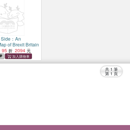
r Side：An
p of Brexit Britain
95
2094
共
1
筆
第
1
頁