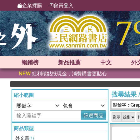
企業採購
會員登入
暢銷榜
新品
推薦
中文
外
NEW
紅利積點抵現金，消費購書更貼心
搜尋結果
縮小範圍
關鍵字：Graph
篩選商品
顯示
商品類型
外文書
(1)