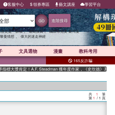
客服中心
領券專區
藝文講座
學習平台
進階搜尋
GO
、
、
果歷史是一群喵
暑期推薦
國際布克獎 臺灣漫
、
黎曼猜想
偉大的迷走神經
子
文具選物
漫畫
教科考用
165反詐騙
大獎肯定！A.F. Steadman 獲年度作家，《史坎德》系列
共
1
筆
第
1
/ 1
頁