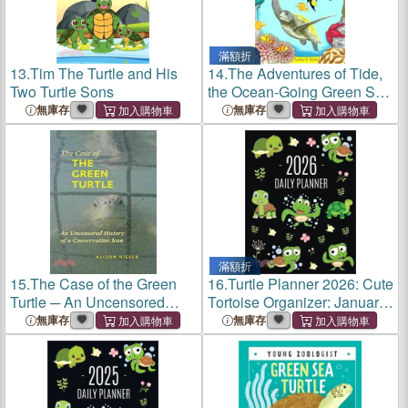
滿額折
13.
Tim The Turtle and His
14.
The Adventures of Tide,
Two Turtle Sons
the Ocean-Going Green Sea
Turtle
無庫存
無庫存
滿額折
15.
The Case of the Green
16.
Turtle Planner 2026: Cute
Turtle ─ An Uncensored
Tortoise Organizer: January-
History of a Conservation
December (12 Months)
無庫存
無庫存
Icon
Beautiful Agenda With
Green Reptile Animal,
Butterflies & Flowers