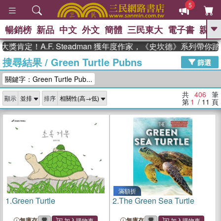
5
暢銷榜
新品
中文
外文
簡體
三民東大
電子書
親子
GO
！A.F. Steadman 獲年度作家，《史坎德》系列帶你踏上熱
搜尋結果
/
Green Turtle Pubns
、
熱搜：
東野圭吾
高希均教授回憶錄
篩選
、
、
、
The Odyssey
父親節
花開錦
關鍵字：Green Turtle Pub...
、
、
、
繡
暑期推薦
方念華
台灣的
、
李登輝時代
數學女孩：黎曼猜想
共
406
筆
顯示
排序
、
、
偉大的迷走神經
如果歷史是一
第
1
/ 11
頁
、
群喵
臺灣漫遊錄
滿額折
1.
Green Turtle
2.
The Green Sea Turtle
無庫存
無庫存