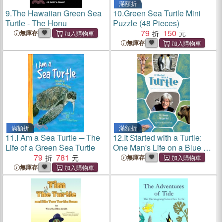
滿額折
9.
The Hawaiian Green Sea
10.
Green Sea Turtle Mini
Turtle - The Honu
Puzzle (48 Pieces)
79
150
無庫存
無庫存
滿額折
滿額折
11.
I Am a Sea Turtle ─ The
12.
It Started with a Turtle:
Life of a Green Sea Turtle
One Man's Life on a Blue &
79
781
Green Planet
無庫存
無庫存