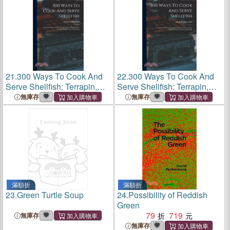
21.
300 Ways To Cook And
22.
300 Ways To Cook And
Serve Shellfish: Terrapin,
Serve Shellfish: Terrapin,
Green Turtle, Snapper,
Green Turtle, Snapper,
無庫存
無庫存
Oysters, Oyster Crabs,
Oysters, Oyster Crabs,
Lobsters, Clams, Crabs And
Lobsters, Clams, Crabs And
Shrimp
Shrimp
滿額折
滿額折
23.
Green Turtle Soup
24.
Possibility of Reddish
Green
79
719
無庫存
無庫存