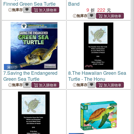
Finned Green Sea Turtle
Band
9
222
無庫存
無庫存
滿額折
7.
Saving the Endangered
8.
The Hawaiian Green Sea
Green Sea Turtle
Turtle - The Honu
無庫存
無庫存