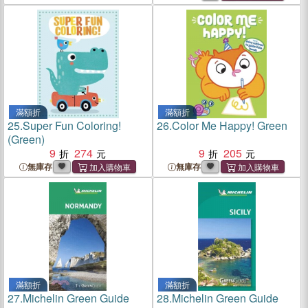
滿額折
滿額折
25.
Super Fun Coloring!
26.
Color Me Happy! Green
(Green)
9
274
9
205
無庫存
無庫存
滿額折
滿額折
27.
Michelin Green Guide
28.
Michelin Green Guide