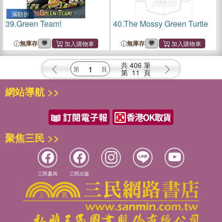
滿額折
39.
Green Team!
40.
The Mossy Green Turtle
無庫存
無庫存
共
406
筆
第
11
頁
網站導航 >>
聚焦三民 >>
三民書局
三民出版