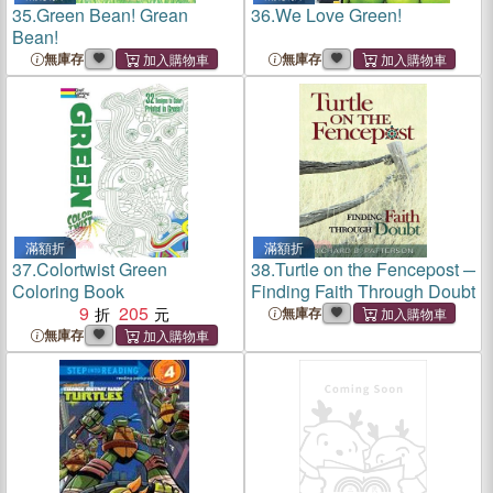
35.
Green Bean! Grean
36.
We Love Green!
Bean!
無庫存
無庫存
滿額折
滿額折
37.
Colortwist Green
38.
Turtle on the Fencepost ─
Coloring Book
Finding Faith Through Doubt
9
205
無庫存
無庫存