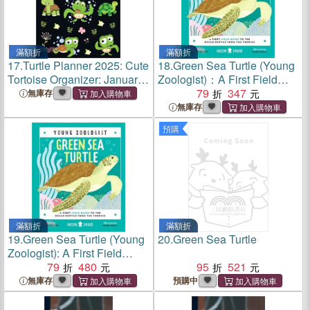
滿額折
滿額折
17.
Turtle Planner 2025: Cute
18.
Green Sea Turtle (Young
Tortoise Organizer: January-
Zoologist)：A First Field
December (12 Months)
Guide to the Ocean Reptile
79
347
無庫存
Beautiful Agenda With
from the Tropics
無庫存
Green Reptile Animal,
預購
Butterflies & Flower
滿額折
滿額折
19.
Green Sea Turtle (Young
20.
Green Sea Turtle
Zoologist): A First Field
Guide to the Ocean Reptile
79
480
95
521
from the Tropics
無庫存
預購中