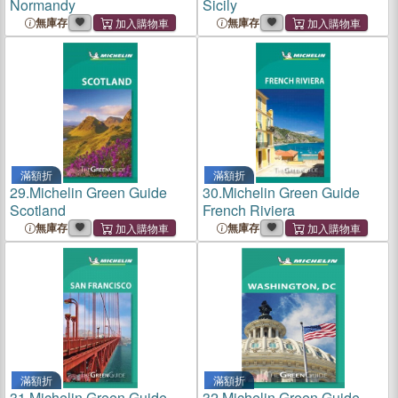
Normandy
Sicily
無庫存
無庫存
滿額折
滿額折
29.
Michelin Green Guide
30.
Michelin Green Guide
Scotland
French Riviera
無庫存
無庫存
滿額折
滿額折
31.
Michelin Green Guide
32.
Michelin Green Guide