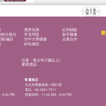
共
5
筆
第
1
頁
募
禮券兌換
紅利積點
聚
書館分類法
常見問題
新手購書
購/編目
空中大學購書
企業合作
換
好站連結
兒童・青少年(7歲以上)
畢業禮品
重南店
號
台北市重慶南路一段61號
電話：02-2361-7511
 9:00 PM
營業時間：11:00 AM - 9:00 PM