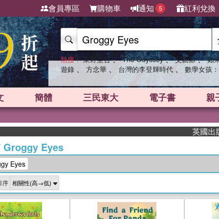
會員專區
購物車
通知
紅利兌換
5
、
、
、
熱搜：
東野圭吾
The Odyssey
父親節
如
、
、
、
遊錄
方念華
台灣的李登輝時代
數學女孩：
文
簡體
三民東大
電子書
親
英國出版界指
/
Groggy Eyes
y Eyes
排序