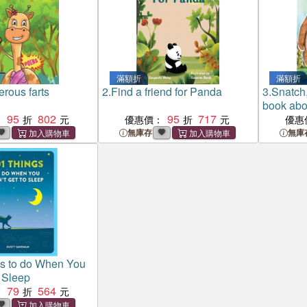
滿額折
滿額折
rous farts
2.
Find a friend for Panda
3.
Snatch
book abou
95
802
95
717
and the j
：
優惠價：
優惠
無庫存
無庫
s to do When You
o Sleep
79
564
：