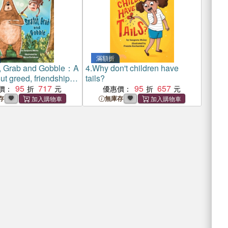
滿額折
, Grab and Gobble：A
4.
Why don't children have
t greed, friendship
tails?
oy of sharing
95
717
95
657
價：
優惠價：
存
無庫存