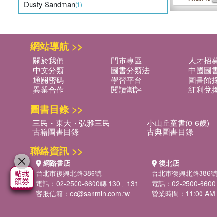
Dusty Sandman
(1)
網站導航 >>
關於我們
門市專區
人才招
中文分類
圖書分類法
中國圖
通關密碼
學習平台
圖書館採
異業合作
閱讀潮評
紅利兌
圖書目錄 >>
三民・東大・弘雅三民
小山丘童書(0-6歲)
古籍圖書目錄
古典圖書目錄
聯絡資訊 >>
網路書店
復北店
台北市復興北路386號
台北市復興北路386
電話：02-2500-6600轉 130、131
電話：02-2500-6600
客服信箱：
ec@sanmin.com.tw
營業時間：11:00 AM -