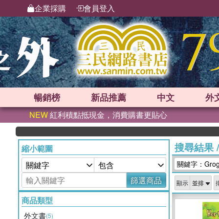
企業採購
會員登入
暢銷榜
新品
推薦
中文
外
NEW
紅利積點抵現金，消費購書更貼心
搜尋結果
縮小範圍
關鍵字：Grogg
篩選商品
顯示
商品類型
外文書
(5)