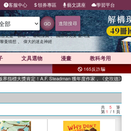
客服中心
領券專區
藝文講座
學習平台
進階搜尋
GO
、
、
果歷史是一群喵
暑期推薦
國際布克獎 臺灣漫
、
黎曼猜想
偉大的迷走神經
子
文具選物
漫畫
教科考用
165反詐騙
標大獎肯定！A.F. Steadman 獲年度作家，《史坎德》系
共
5
筆
第
1
/ 1
頁