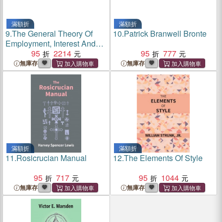
滿額折
滿額折
9.
The General Theory Of
10.
Patrick Branwell Bronte
Employment, Interest And
Money
95
2214
95
777
無庫存
無庫存
滿額折
滿額折
11.
Rosicrucian Manual
12.
The Elements Of Style
95
717
95
1044
無庫存
無庫存