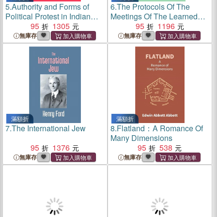
5.
Authority and Forms of
6.
The Protocols Of The
Political Protest in Indian
Meetings Of The Learned
Tradition
95
1305
Elders Of Zions
95
1196
無庫存
無庫存
滿額折
滿額折
7.
The International Jew
8.
Flatland：A Romance Of
Many Dimensions
95
1376
95
538
無庫存
無庫存