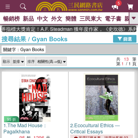
5
暢銷榜
新品
中文
外文
簡體
三民東大
電子書
親子
GO
指標大獎肯定！A.F. Steadman 獲年度作家，《史坎德》系
搜尋結果
/
Gyan Books
、
熱搜：
東野圭吾
高希均教授回憶錄
篩選
、
、
、
The Odyssey
父親節
如果歷
關鍵字：Gyan Books
、
、
史是一群喵
暑期推薦
國際布克
、
、
獎 臺灣漫遊錄
方念華
台灣的李
共
13
筆
顯示
排序
、
、
登輝時代
數學女孩：黎曼猜想
第
1
/ 1
頁
偉大的迷走神經
95 折
1.
The Mad House：
2.
Ecocultural Ethics ―
Pagalkhana
Critical Essays
95
1296
若需訂購本書，請電洽客服 02-