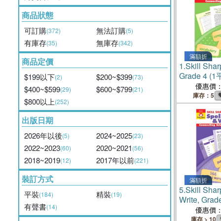
商品狀態
可訂購
無法訂購
(372)
(5)
有庫存
無庫存
(35)
(342)
滿額折
商品定價
1.
Skill Sha
Grade 4 
$199以下
$200~$399
(2)
(73)
Books版)
優惠價
$400~$599
$600~$799
(29)
(21)
庫存：5
$800以上
(252)
出版日期
2026年以後
2024~2025
(5)
(23)
2022~2023
2020~2021
(60)
(56)
2018~2019
2017年以前
(12)
(221)
裝訂方式
滿額折
5.
Skill Sha
平裝
精裝
(184)
(19)
Write, Gra
有聲書
(14)
國JY Book
優惠價
庫存 > 10