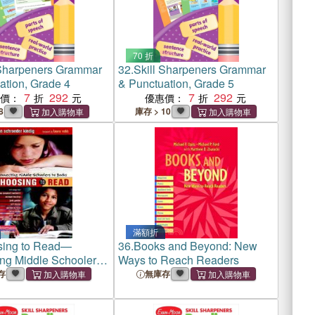
70 折
 Sharpeners Grammar
32.
Skill Sharpeners Grammar
ation, Grade 4
& Punctuation, Grade 5
7
292
7
292
惠價：
優惠價：
8
庫存 > 10
滿額折
ing to Read—
36.
Books and Beyond: New
ng Middle Schoolers
Ways to Reach Readers
存
無庫存