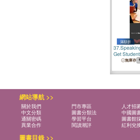
滿額折
37.
Speakin
Get Student
Books- And
無庫存
網站導航 >>
關於我們
門市專區
人才招
中文分類
圖書分類法
中國圖
通關密碼
學習平台
圖書館採
異業合作
閱讀潮評
紅利兌
圖書目錄 >>