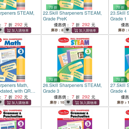
70 折
70 折
harpeners STEAM,
22.
Skill Sharpeners STEAM,
23.
Skill
Grade PreK
Grade 1
7
292
7
292
：
優惠價：
優
庫存：8
庫存：
70 折
70 折
arpeners Math,
26.
Skill Sharpeners STEAM,
27.
Skill
dated, with QR
Grade 3
Grade 4
oadable teacher
7
292
7
292
：
優惠價：
優
庫存：10
庫存 > 