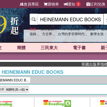
會員專區
購物車
通知
紅利兌換
5
、
、
、
熱搜：
東野圭吾
The Odyssey
父親節
如
、
、
、
遊錄
方念華
台灣的李登輝時代
數學女孩：
文
簡體
三民東大
電子書
親
英國出版界指標大獎肯定！A
/
HEINEMANN EDUC BOOKS
MANN EDUC B...
排序