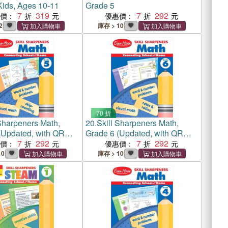
Kids, Ages 10-11
Grade 5
7
319
7
292
惠價：
優惠價：
2
庫存 > 10
70 折
 Sharpeners Math,
20.
Skill Sharpeners Math,
(Updated, with QR
Grade 6 (Updated, with QR
nloadable teacher
7
292
code downloadable teacher
7
292
惠價：
優惠價：
guide)
10
庫存 > 10