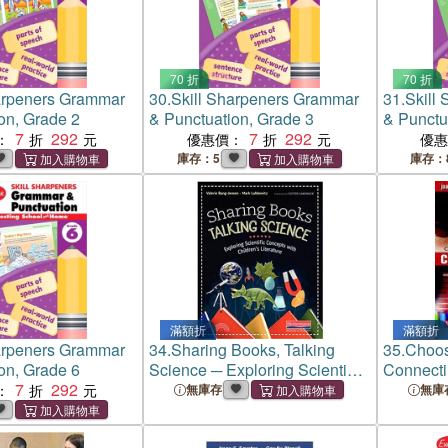
70 折
70 折
arpeners Grammar
30.
Skill Sharpeners Grammar
31.
Skill
on, Grade 2
& Punctuation, Grade 3
& Punctu
7
292
7
292
：
優惠價：
優
庫存：5
庫存：
滿額折
滿額折
arpeners Grammar
34.
Sharing Books, Talking
35.
Choos
on, Grade 6
Science ─ Exploring Scientific
Connecti
7
292
Concepts With Children's
to Books
：
無庫存
無庫
Literature