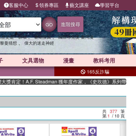
客服中心
領券專區
藝文講座
學習平台
進階搜尋
GO
、
、
果歷史是一群喵
暑期推薦
國際布克獎 臺灣漫
、
黎曼猜想
偉大的迷走神經
子
文具選物
漫畫
教科考用
165反詐騙
.F. Steadman 獲年度作家，《史坎德》系列帶你踏上熱血奇
共
377
筆
第
1
/ 10
頁