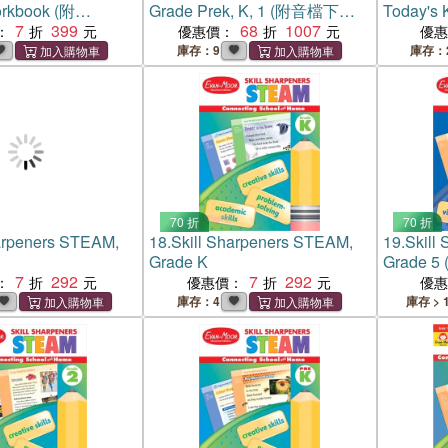
rkbook (附
Grade Prek, K, 1 (附音檔下載
Today's 
檔)
7
399
連結)(共3本)
68
1007
：
優惠價：
優
庫存：9
庫存：
70 折
70 折
harpeners STEAM,
18.
Skill Sharpeners STEAM,
19.
Skill
Grade K
Grade 5 
7
292
7
292
code dow
：
優惠價：
優
guide)
庫存：4
庫存 > 