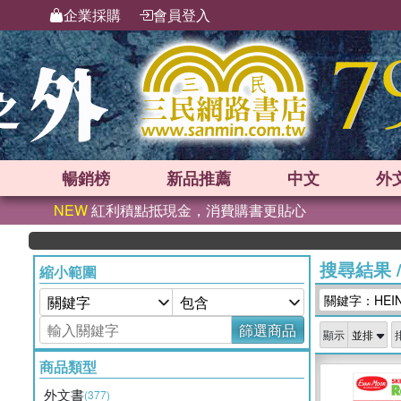
企業採購
會員登入
暢銷榜
新品
推薦
中文
外
NEW
紅利積點抵現金，消費購書更貼心
搜尋結果
縮小範圍
關鍵字：HEINE
篩選商品
顯示
商品類型
外文書
(377)