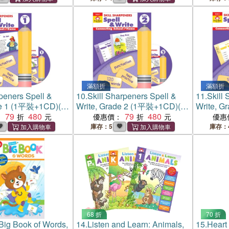
滿額折
滿額折
rpeners Spell &
10.
Skill Sharpeners Spell &
11.
Skill 
de 1 (1平裝+1CD)(韓
Write, Grade 2 (1平裝+1CD)(韓
Write, 
s版)
79
480
國JY Books版)
79
480
國JY Bo
：
優惠價：
優惠
庫存：5
庫存：
68 折
70 折
 Big Book of Words,
14.
Listen and Learn: Animals,
15.
Heart 