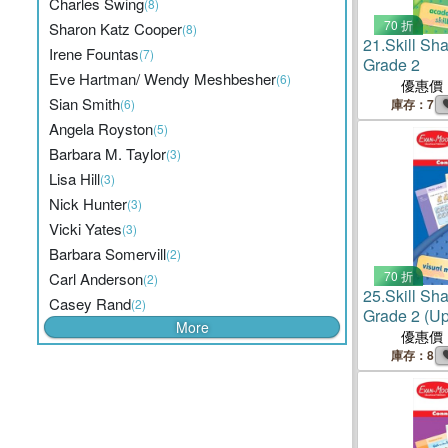
Charles Swing
(8)
70 折
Sharon Katz Cooper
(8)
21.
Skill S
Irene Fountas
(7)
Grade 2
Eve Hartman/ Wendy Meshbesher
(6)
優惠價
Sian Smith
(6)
庫存：7
Angela Royston
(5)
Barbara M. Taylor
(3)
Lisa Hill
(3)
Nick Hunter
(3)
Vicki Yates
(3)
Barbara Somervill
(2)
70 折
Carl Anderson
(2)
25.
Skill Sh
Casey Rand
(2)
Grade 2 (Up
More
code downl
優惠價
guide)
庫存：8