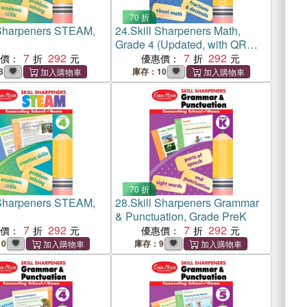
70 折
 Sharpeners STEAM,
24.
Skill Sharpeners Math,
Grade 4 (Updated, with QR
7
292
code downloadable teacher
7
292
惠價：
優惠價：
guide)
8
庫存：10
70 折
 Sharpeners STEAM,
28.
Skill Sharpeners Grammar
& Punctuation, Grade PreK
7
292
7
292
惠價：
優惠價：
10
庫存：9