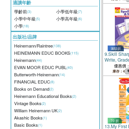
適讀年齡
學齡前
小學低年級
(3)
(7)
小學中年級
小學高年級
(5)
(6)
小學
(18)
出版社/品牌
Heinemann/Raintree
(138)
滿額折
HEINEMANN EDUC BOOKS
(115)
9.
Skill Sha
Write, Gra
Heinemann
(44)
國JY Book
優惠價
EVAN MOOR EDUC PUBL
(40)
庫存：4
Butterworth-Heinemann
(14)
FINANCIAL EDUC
(8)
Books on Demand
(2)
Heinemann Educational Books
(2)
Vintage Books
(2)
William Heinemann UK
(2)
Akashic Books
(1)
70 折
Basic Books
(1)
13.
My First