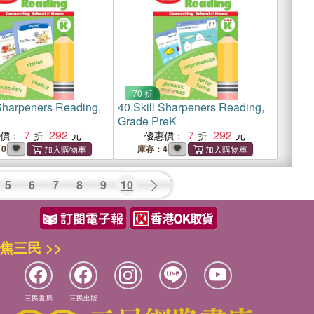
70 折
 Sharpeners Reading,
40.
Skill Sharpeners Reading,
Grade PreK
7
292
7
292
惠價：
優惠價：
0
庫存：4
5
6
7
8
9
10
焦三民 >>
三民書局
三民出版