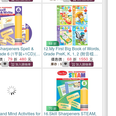
68 折
Sharpeners Spell &
12.
My First Big Book of Words,
Grade 6 (1平裝+1CD)(韓
Grade PreK, K, 1, 2 (附音檔下
oks版)
79
480
載連結)(共4本)
68
1550
價：
優惠價：
4
庫存：5
70 折
and Mind Activities for
16.
Skill Sharpeners STEAM,