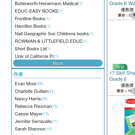
Grade K Wo
Butterworth-Heinemann Medical
(1)
QRCODE音
優惠價
EDUC-EASY BOOKS
(1)
庫存：5
Frontline Books
(1)
Hamilton Books
(1)
Natl Geographic Soc Childrens books
(1)
ROWMAN & LITTLEFIELD EDUC
(1)
Short Books Ltd
(1)
Univ of California Pr
(1)
More
70 折
17.
Skill S
作者
Grade 6
Evan Moor
(39)
優惠價
Charlotte Guillain
庫存 > 10
(31)
Nancy Harris
(20)
Rebecca Rissman
(15)
Cassie Mayer
(12)
Jennifer Serravallo
(11)
Sarah Shannon
(10)