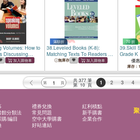
滿額折
70 折
g Volumes: How to
38.
Leveled Books (K-8):
39.
Skill
s Discussing
Matching Texts To Readers For
Grade K
 Much More
Effective Teaching
無庫存
優
庫存：1
共
377
筆
1
2
3
4
第
10
頁
募
禮券兌換
紅利積點
聚
書館分類法
常見問題
新手購書
購/編目
空中大學購書
企業合作
換
好站連結