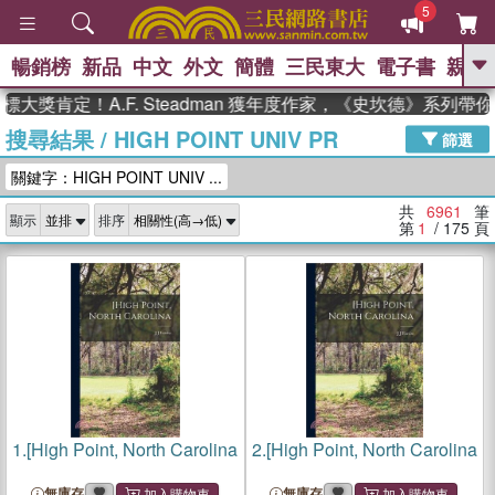
5
暢銷榜
新品
中文
外文
簡體
三民東大
電子書
親子
GO
定！A.F. Steadman 獲年度作家，《史坎德》系列帶你踏上
搜尋結果
/
HIGH POINT UNIV PR
、
、
熱搜：
東野圭吾
The Odyssey
篩選
、
、
父親節
如果歷史是一群喵
暑期
關鍵字：HIGH POINT UNIV ...
、
、
推薦
國際布克獎 臺灣漫遊錄
方
、
、
念華
台灣的李登輝時代
數學女
共
6961
筆
顯示
排序
、
孩：黎曼猜想
偉大的迷走神經
第
1
/ 175
頁
1.
[High Point, North Carolina
2.
[High Point, North Carolina
無庫存
無庫存