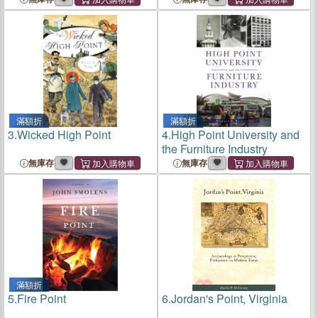
滿額折
滿額折
3.
Wicked High Point
4.
High Point University and
the Furniture Industry
無庫存
無庫存
滿額折
5.
Fire Point
6.
Jordan's Point, Virginia