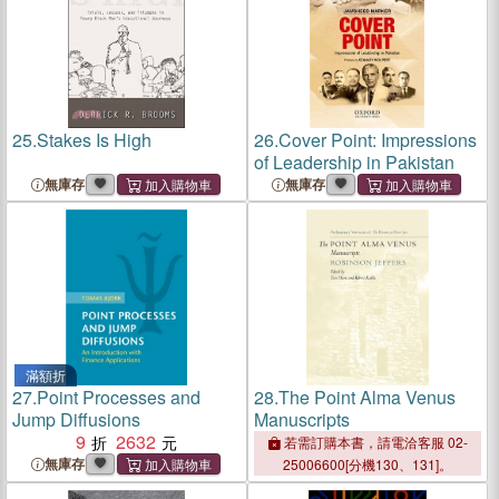
25.
Stakes Is High
26.
Cover Point: Impressions
of Leadership in Pakistan
無庫存
無庫存
滿額折
27.
Point Processes and
28.
The Point Alma Venus
Jump Diffusions
Manuscripts
9
2632
若需訂購本書，請電洽客服 02-
無庫存
25006600[分機130、131]。