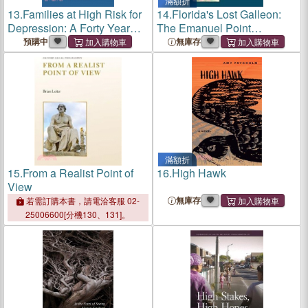
滿額折
13.
Families at High Risk for
14.
Florida's Lost Galleon:
Depression: A Forty Year
The Emanuel Point
Study
Shipwreck
預購中
無庫存
滿額折
15.
From a Realist Point of
16.
High Hawk
View
無庫存
若需訂購本書，請電洽客服 02-
25006600[分機130、131]。