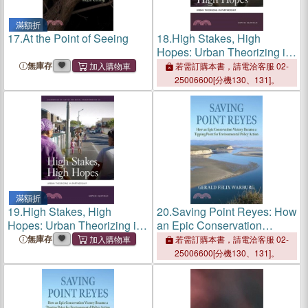
滿額折
17.
At the Point of Seeing
18.
High Stakes, High
Hopes: Urban Theorizing in
Partnership
無庫存
若需訂購本書，請電洽客服 02-
25006600[分機130、131]。
滿額折
19.
High Stakes, High
20.
Saving Point Reyes: How
Hopes: Urban Theorizing in
an Epic Conservation
Partnership
Victory Became a Tipping
無庫存
若需訂購本書，請電洽客服 02-
Point for Environmental
25006600[分機130、131]。
Policy Action