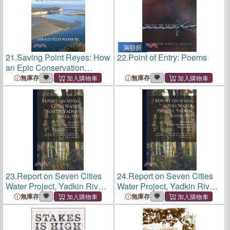
滿額折
21.
Saving Point Reyes: How
22.
Point of Entry: Poems
an Epic Conservation
Victory Became a Tipping
無庫存
無庫存
Point for Environmental
Policy Action
23.
Report on Seven Cities
24.
Report on Seven Cities
Water Project, Yadkin River,
Water Project, Yadkin River,
1957: Burlington, N.C.,
1957: Burlington, N.C.,
無庫存
無庫存
Greensboro, N.C., High
Greensboro, N.C., High
Point, N.C., Kernersville,
Point, N.C., Kernersville,
N.C., Lexington, N.C., T
N.C., Lexington, N.C., T