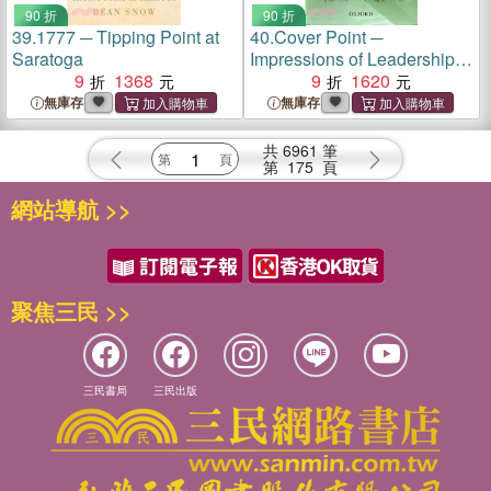
90 折
90 折
39.
1777 ─ Tipping Point at
40.
Cover Point ─
Saratoga
Impressions of Leadership in
9
1368
Pakistan
9
1620
無庫存
無庫存
共
6961
筆
第
175
頁
網站導航 >>
聚焦三民 >>
三民書局
三民出版