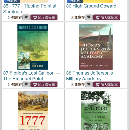
35.
1777 - Tipping Point at
36.
High Ground Coward
Saratoga
無庫存
無庫存
37.
Florida's Lost Galleon ―
38.
Thomas Jefferson's
The Emanuel Point
Military Academy ―
Shipwreck
Founding West Point
無庫存
無庫存