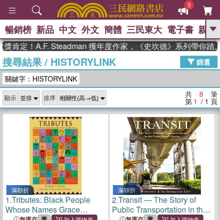
5
暢銷榜
新品
中文
外文
簡體
三民東大
電子書
親子
GO
肯定！A.F. Steadman 獲年度作家，《史坎德》系列帶你踏
搜尋結果
/
HISTORYLINK
、
熱搜：
東野圭吾
高希均教授回憶錄
篩選
、
、
、
The Odyssey
父親節
如果歷
關鍵字：HISTORYLINK
、
、
史是一群喵
暑期推薦
國際布克
、
、
獎 臺灣漫遊錄
方念華
台灣的李
共
8
筆
顯示
排序
、
、
登輝時代
數學女孩：黎曼猜想
第
1
/ 1
頁
偉大的迷走神經
滿額折
滿額折
1.
Tributes: Black People
2.
Transit ― The Story of
Whose Names Grace
Public Transportation in the
Seattle Sites
Puget Sound Region
無庫存
無庫存