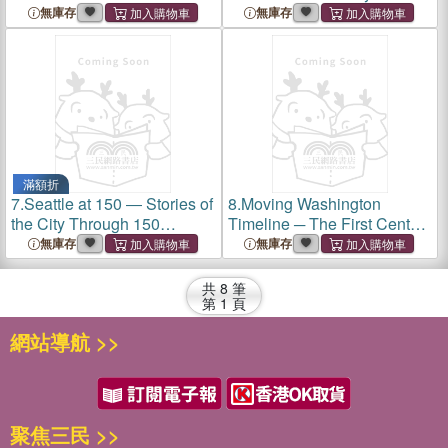
Port of Seattle
無庫存
無庫存
滿額折
7.
Seattle at 150 ― Stories of
8.
Moving Washington
the City Through 150
Timeline ─ The First Century
Objects from the Seattle
of the Washington State
無庫存
無庫存
Municipal Archives
Department of
Transportation, 1905-2005
共
8
筆
第
1
頁
網站導航 >>
聚焦三民 >>