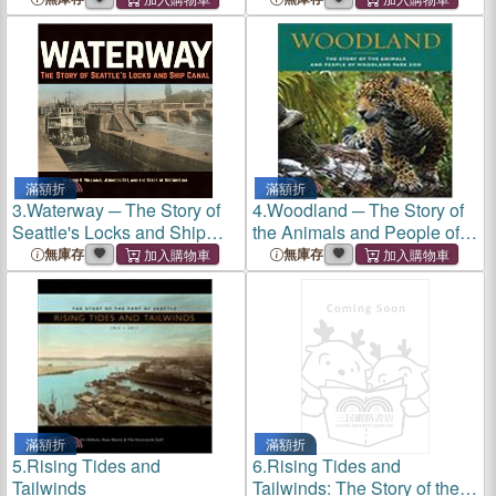
滿額折
滿額折
3.
Waterway ─ The Story of
4.
Woodland ─ The Story of
Seattle's Locks and Ship
the Animals and People of
Canal
Woodland Park Zoo
無庫存
無庫存
滿額折
滿額折
5.
Rising Tides and
6.
Rising Tides and
Tailwinds
Tailwinds: The Story of the