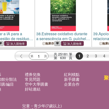
r a IA para a
38.
Estresse oxidativo durante
39.
Apoio
gestão de resíduos
a senescência em G. pulchella
relacion
e C. coronarium
vitimizaç
無庫存
無庫
共
25181
筆
1
2
3
4
第
630
頁
募
禮券兌換
紅利積點
聚
書館分類法
常見問題
新手購書
購/編目
空中大學購書
企業合作
換
好站連結
兒童・青少年(7歲以上)