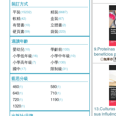
裝訂方式
平裝
精裝
(15232)
(6687)
軟精
盒裝
(42)
(67)
有聲書
立體書
(10)
(2)
硬頁書
袋裝
(59)
(223)
適讀年齡
9.
Proteínas 
嬰幼兒
學齡前
(10)
(133)
benefícios 
小學低年級
小學中年級
(16)
(10)
novos desaf
無庫存
小學高年級
小學
(7)
(130)
國中
限制級
(17)
(31)
藍思分級
460
580
(1)
(1)
640
710
(1)
(1)
720
1190
(1)
(1)
1320
(1)
13.
Culturas 
sua influênc
出版社/品牌