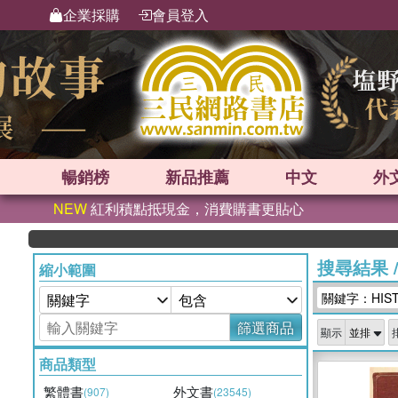
企業採購
會員登入
暢銷榜
新品
推薦
中文
外
NEW
紅利積點抵現金，消費購書更貼心
英
搜尋結果
縮小範圍
關鍵字：HISTR
篩選商品
顯示
商品類型
繁體書
外文書
(907)
(23545)