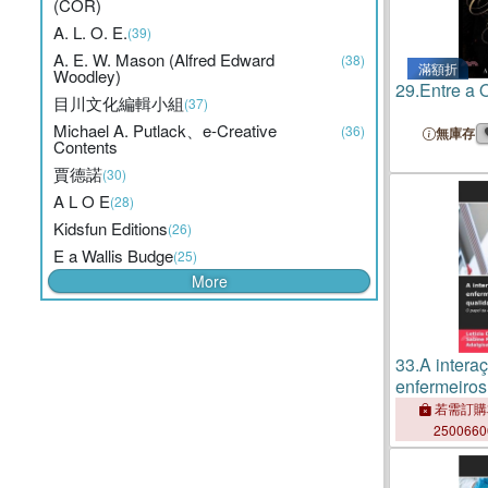
(COR)
A. L. O. E.
(39)
A. E. W. Mason (Alfred Edward
(38)
滿額折
Woodley)
29.
Entre a 
目川文化編輯小組
(37)
Michael A. Putlack、e-Creative
(36)
無庫存
Contents
賈德諾
(30)
A L O E
(28)
Kidsfun Editions
(26)
E a Wallis Budge
(25)
More
33.
A intera
enfermeiros
qualidade d
若需訂購
250066