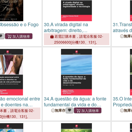
Obsessão e o Fogo
30.
A virada digital na
31.
Trans
arbitragem: direito,
através 
legitimidade e tecnologia
Inovação
無庫
若需訂購本書，請電洽客服 02-
25006600[分機130、131]。
ção emocional entre
34.
A questão da água: a fonte
35.
O Inte
 e doentes na
fundamental da vida e do
Propried
e vida profissional
desenvolvimento
Camarõe
無庫存
無庫
本書，請電洽客服 02-
00[分機130、131]。