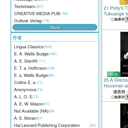
Textstream
(207)
21.
Polly's 
CREATIVE MEDIA PUB
Tukuange 'e
(194)
me'a 'i hono
無庫存
Outlook Verlag
(178)
More
作者
Lingua Classics
(200)
E. A. Wallis Budge
(160)
A. E. Stanfill
(111)
E. T. a. Hoffmann
(109)
90 折
E. a. Wallis Budge
(86)
25.
A Greci
Collins E. a.
(77)
Housman an
Anonymous
(73)
優惠價
A. L. O. E
(72)
無庫存
A. E. W. Mason
(67)
Not Available (NA)
(59)
A. E. Moran
(51)
Hal Leonard Publishing Corporation
(50)