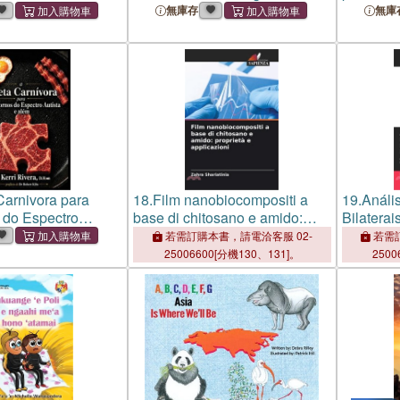
e ervas daninhas
Emocional, a Transformação e
emissioni
無庫存
無庫
a Resiliência por meio do
Protocolo Triádico e de 21
Estruturas
Carnivora para
18.
Film nanobiocompositi a
19.
Análi
 do Espectro
base di chitosano e amido:
Bilaterai
lem
proprietà e applicazioni
Repúblic
若需訂購本書，請電洽客服 02-
若需訂
25006600[分機130、131]。
2500