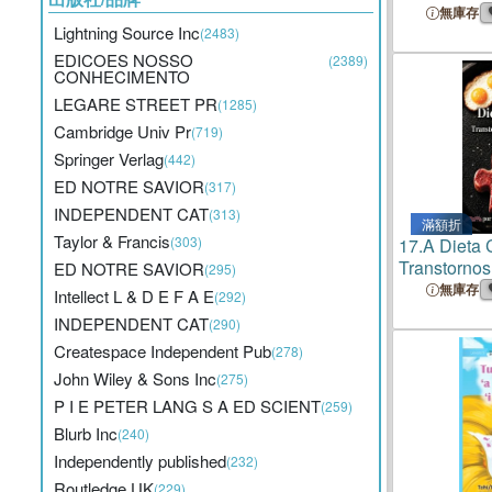
biológico d
無庫存
Lightning Source Inc
(2483)
EDICOES NOSSO
(2389)
CONHECIMENTO
LEGARE STREET PR
(1285)
Cambridge Univ Pr
(719)
Springer Verlag
(442)
ED NOTRE SAVIOR
(317)
INDEPENDENT CAT
(313)
滿額折
Taylor & Francis
(303)
17.
A Dieta 
Transtornos
ED NOTRE SAVIOR
(295)
Autista e a
無庫存
Intellect L & D E F A E
(292)
INDEPENDENT CAT
(290)
Createspace Independent Pub
(278)
John Wiley & Sons Inc
(275)
P I E PETER LANG S A ED SCIENT
(259)
Blurb Inc
(240)
Independently published
(232)
Routledge UK
(229)