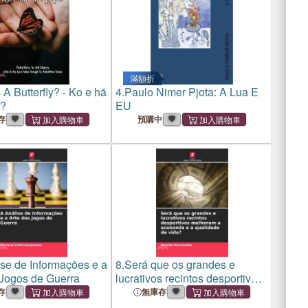
滿額折
 A Butterfly? - Ko e hā
4.
Paulo Nimer Pjota: A Lua E
e?
EU
存
預購中
se de Informações e a
8.
Será que os grandes e
 Jogos de Guerra
lucrativos recintos desportivos
melhoram a economia e a
存
無庫存
qualidade de vida?