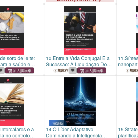
Recovery
de soro de leite:
10.
Entre a Vida Conjugal E a
11.
Sínte
para a saúde e
Sucessão: A Liquidação Do
nanopartí
ios
Regime Matrimonial
sua aval
無庫存
無庫
滿額折
intercalares e a
14.
O Líder Adaptativo:
15.
Strate
ia no controlo
Dominando a Inteligência
pianifica