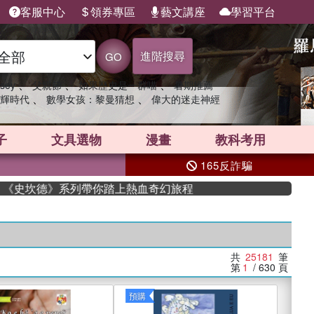
客服中心
領券專區
藝文講座
學習平台
進階搜尋
GO
、
、
、
sey
父親節
如果歷史是一群喵
暑期推薦
、
、
輝時代
數學女孩：黎曼猜想
偉大的迷走神經
子
文具選物
漫畫
教科考用
165反詐騙
坎德》系列帶你踏上熱血奇幻旅程
共
25181
筆
第
1
/ 630
頁
預購