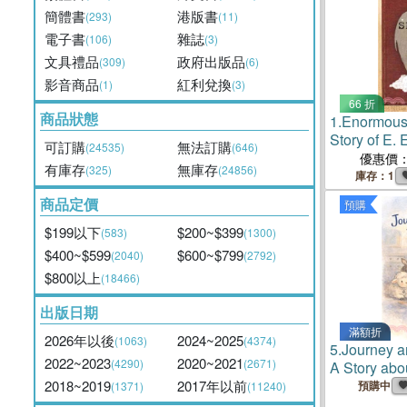
簡體書
港版書
(293)
(11)
電子書
雜誌
(106)
(3)
文具禮品
政府出版品
(309)
(6)
影音商品
紅利兌換
(1)
(3)
66 折
商品狀態
1.
Enormous
Story of E.
可訂購
無法訂購
(24535)
(646)
優惠價
有庫存
無庫存
(325)
(24856)
庫存：1
商品定價
預購
$199以下
$200~$399
(583)
(1300)
$400~$599
$600~$799
(2040)
(2792)
$800以上
(18466)
出版日期
滿額折
2026年以後
2024~2025
(1063)
(4374)
5.
Journey a
2022~2023
2020~2021
(4290)
(2671)
A Story abo
Comfort
2018~2019
2017年以前
預購中
(1371)
(11240)