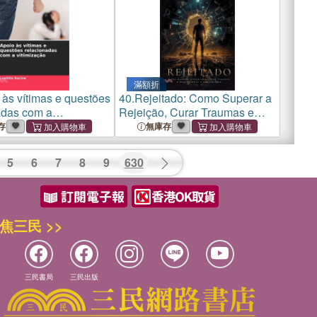
滿額折
 às vítimas e questões
40.
Rejeitado: Como Superar a
adas com a
Rejeição, Curar Traumas e
ão
Reprogramar o Seu Cérebro
存
無庫存
5
6
7
8
9
630
焦三民 >>
三民書局
三民出版