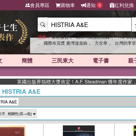
會員專區
購物車
通知
紅利兌換
5
、
、
熱搜：
東野圭吾
高希均教授回憶錄
The Odys
、
、
、
國際布克獎 臺灣漫遊錄
方念華
台灣的李登
文
簡體
三民東大
電子書
親
國出版界指標大獎肯定！A.F. Steadman 獲年度作家，《史
/
HISTRIA A&E
IA A&E
排序