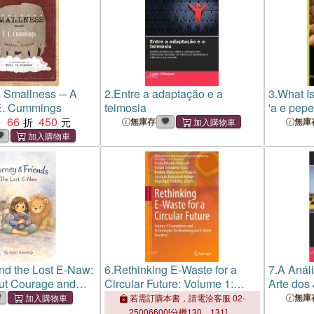
 Smallness ─ A
2.
Entre a adaptação e a
3.
What Is
 E. Cummings
teimosia
'a e pep
66
450
：
無庫存
無庫
nd the Lost E-Naw:
6.
Rethinking E-Waste for a
7.
A Análi
ut Courage and
Circular Future: Volume 1:
Arte dos
Foundations and Technologies
無庫
若需訂購本書，請電洽客服 02-
for Biomining and E-Waste
25006600[分機130、131]。