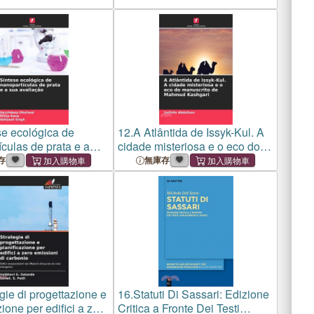
se ecológica de
12.
A Atlântida de Issyk-Kul. A
culas de prata e a
cidade misteriosa e o eco do
iação
manuscrito de Mahmud
存
無庫存
Kashgari
gie di progettazione e
16.
Statuti Di Sassari: Edizione
zione per edifici a zero
Critica a Fronte Dei Testi