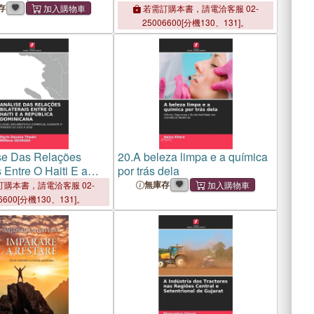
 di carbonio
Logudorese E Latino
存
若需訂購本書，請電洽客服 02-
25006600[分機130、131]。
se Das Relações
20.
A beleza limpa e a química
s Entre O Haiti E a
por trás dela
a Dominicana
無庫存
購本書，請電洽客服 02-
6600[分機130、131]。