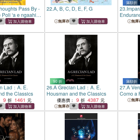
滿額折
Thoughts Pass By -
22.
A, B, C, D, E, F, G
23.
Impara
 Poli 'a e ngaahi
Enduranc
 'atamai
crescita 
無庫存
無庫
90 折
滿額折
an Lad：A. E.
26.
A Grecian Lad：A. E.
27.
A Ver
d the Classics
Housman and the Classics
Como a F
9
1461
9
4387
Cinismo 
：
優惠價：
無庫
Ansieda
無庫存