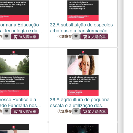
formar a Educação
32.
A substituição de espécies
da Tecnologia e da
arbóreas e a transformação
socioecológica
存
無庫存
resse Público e a
36.
A agricultura de pequena
ade Fundiária nos
escala e a utilização dos
s
recursos das zonas húmidas
存
無庫存