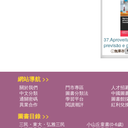
37.
Aproveita
previsão e 
biomédicos
無庫存
網站導航 >>
關於我們
門市專區
人才招
中文分類
圖書分類法
中國圖
通關密碼
學習平台
圖書館採
異業合作
閱讀潮評
紅利兌
圖書目錄 >>
三民・東大・弘雅三民
小山丘童書(0-6歲)