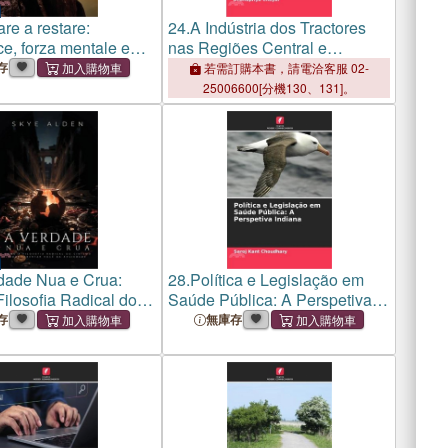
re a restare:
24.
A Indústria dos Tractores
e, forza mentale e
nas Regiões Central e
personale
Setentrional de Gujarat
存
若需訂購本書，請電洽客服 02-
25006600[分機130、131]。
dade Nua e Crua:
28.
Política e Legislação em
ilosofia Radical do
Saúde Pública: A Perspetiva
Pode Libertar Você da
Indiana
存
無庫存
de