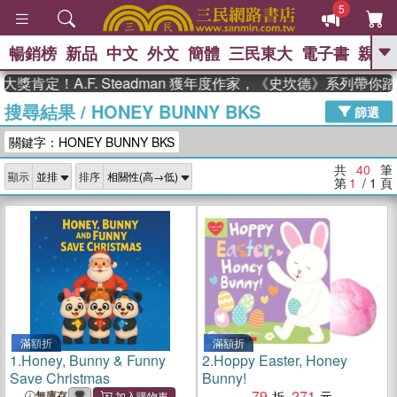
5
暢銷榜
新品
中文
外文
簡體
三民東大
電子書
親子
GO
！A.F. Steadman 獲年度作家，《史坎德》系列帶你踏上熱
搜尋結果
/
HONEY BUNNY BKS
、
熱搜：
東野圭吾
高希均教授回憶錄
篩選
、
、
、
The Odyssey
父親節
如果歷
關鍵字：HONEY BUNNY BKS
、
、
史是一群喵
暑期推薦
國際布克
、
、
獎 臺灣漫遊錄
方念華
台灣的李
共
40
筆
顯示
排序
、
、
登輝時代
數學女孩：黎曼猜想
第
1
/ 1
頁
偉大的迷走神經
滿額折
滿額折
1.
Honey, Bunny & Funny
2.
Hoppy Easter, Honey
Save Christmas
Bunny!
79
271
無庫存