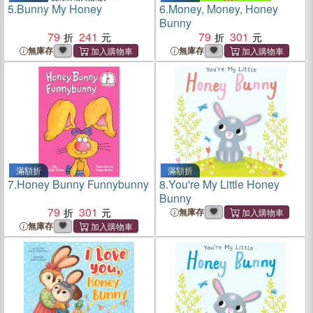
5.
Bunny My Honey
6.
Money, Money, Honey
Bunny
79
241
79
301
無庫存
無庫存
滿額折
滿額折
7.
Honey Bunny Funnybunny
8.
You're My Little Honey
Bunny
79
301
無庫存
無庫存