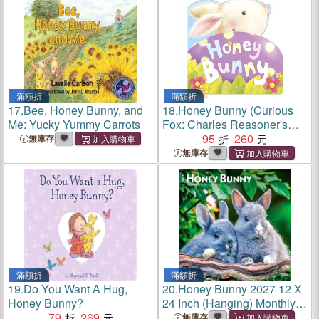
滿額折
滿額折
17.
Bee, Honey Bunny, and
18.
Honey Bunny (Curious
Me: Yucky Yummy Carrots
Fox: Charles Reasoner's
Little Cuddles)
95
260
無庫存
無庫存
滿額折
滿額折
19.
Do You Want A Hug,
20.
Honey Bunny 2027 12 X
Honey Bunny?
24 Inch (Hanging) Monthly
79
269
Square Wall Calendar
無庫存