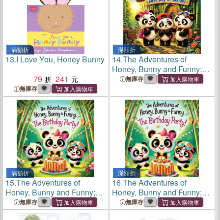
滿額折
滿額折
13.
I Love You, Honey Bunny
14.
The Adventures of
Honey, Bunny and Funny:
79
241
First Day of School
無庫存
無庫存
滿額折
滿額折
15.
The Adventures of
16.
The Adventures of
Honey, Bunny and Funny;
Honey, Bunny and Funny;
The Birthday Party!
The Birthday Party!
無庫存
無庫存