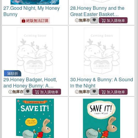
27.
Good Night, My Honey
28.
Honey Bunny and the
Bunny
Great Easter Basket
Tradition
無庫存
絕版無法訂購
滿額折
29.
Honey Badger, Hoott,
30.
Honey & Bunny: A Sound
and Honey Bunny: A
in the Night
Journey to Identity and
無庫存
無庫存
Purpose