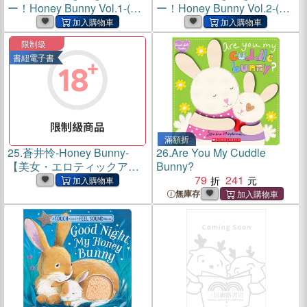
ー！Honey Bunny Vol.1-(電
ー！Honey Bunny Vol.2-(電
子書)
子書)
限制級
書紐電子書
滿額折
25.
蒼井怜-Honey Bunny-
26.
Are You My Cuddle
【美女・エロティックアダ
Bunny?
ルト写真集】(電子書)
79
241
無庫存