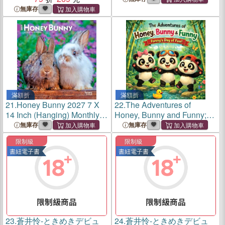
Plastic-Free
無庫存
滿額折
滿額折
21.
Honey Bunny 2027 7 X
22.
The Adventures of
14 Inch (Hanging) Monthly
Honey, Bunny and Funny;
Mini Wall Calendar
Funny's Day of Fun!: Funny's
無庫存
無庫存
Day of Fun!
限制級
限制級
書紐電子書
書紐電子書
23.
蒼井怜-ときめきデビュ
24.
蒼井怜-ときめきデビュ