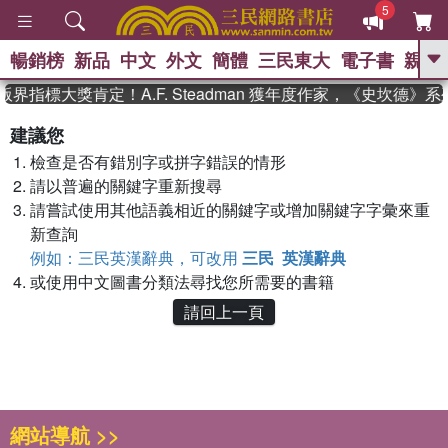
5
暢銷榜
新品
中文
外文
簡體
三民東大
電子書
親子
GO
界指標大獎肯定！A.F. Steadman 獲年度作家，《史坎德
、
熱搜：
東野圭吾
高希均教授回憶錄
建議您
、
、
、
The Odyssey
父親節
如果歷
檢查是否有錯別字或拼字錯誤的情形
、
、
史是一群喵
暑期推薦
國際布克
、
、
請以普遍的關鍵字重新搜尋
獎 臺灣漫遊錄
方念華
台灣的李
、
、
登輝時代
數學女孩：黎曼猜想
請嘗試使用其他語義相近的關鍵字或增加關鍵字字彙來重
偉大的迷走神經
新查詢
例如：三民英漢辭典，可改用
三民 英漢辭典
或使用中文圖書分類法尋找您所需要的書籍
請回上一頁
網站導航 >>