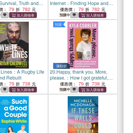
 Survival, Truth and
Internet：Finding Hope and
79
782
Humanity in a Superhuman
79
782
價：
優惠價：
World
中
預購中
預購
滿額折
 Lines：A Rugby Life
20.
Happy, thank you. More,
nd Rebuilt
please.：How I got grateful,
79
738
stayed mortified, and learned
79
738
價：
優惠價：
to trust the universe
中
預購中