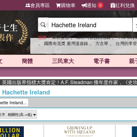
會員專區
購物車
通知
紅利兌換
5
、
、
熱搜：
東野圭吾
高希均教授回憶錄
The Odys
、
、
、
國際布克獎 臺灣漫遊錄
方念華
台灣的李登
文
簡體
三民東大
電子書
親
指標大獎肯定！A.F. Steadman 獲年度作家，《史坎德》系
/
Hachette Ireland
e Ireland...
排序