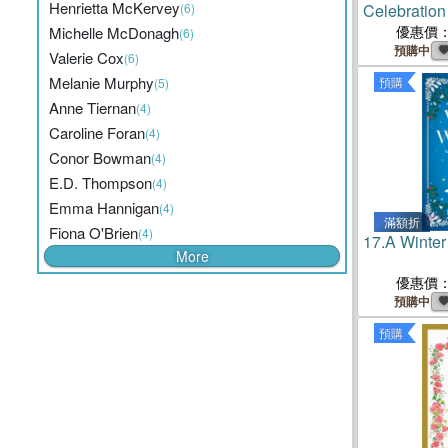
Henrietta McKervey
(6)
Celebration
and Wisdo
優惠價
Michelle McDonagh
(6)
預購中
Valerie Cox
(6)
Melanie Murphy
預購
(5)
Anne Tiernan
(4)
Caroline Foran
(4)
Conor Bowman
(4)
E.D. Thompson
(4)
Emma Hannigan
(4)
滿額折
Fiona O'Brien
(4)
17.
A Winte
More
優惠價
預購中
預購