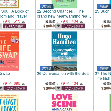
滿額折
滿額折
 Soul: A Book of
22.
Second Chances：The
23.
Such 
dom and Prayer
brand new heartwarming read
79
513
from the bestselling author of
79
434
：
優惠價：
優惠
Moving On
無庫存
無庫
滿額折
滿額折
e Swap
26.
Conversation with the Sea
27.
The N
The Iris
79
695
79
434
Nazis
：
優惠價：
優惠
無庫存
無庫