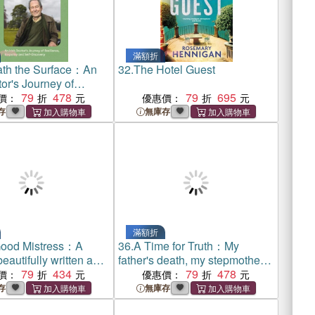
滿額折
th the Surface：An
32.
The Hotel Guest
tor's Journey of
ce, Empathy and Self-
79
478
79
695
價：
優惠價：
y
存
無庫存
滿額折
ood Mistress：A
36.
A Time for Truth：My
eautifully written and
father's death, my stepmother's
nable read from the
79
434
bid to control my life and my
79
478
價：
優惠價：
ng author
fight for justice
存
無庫存