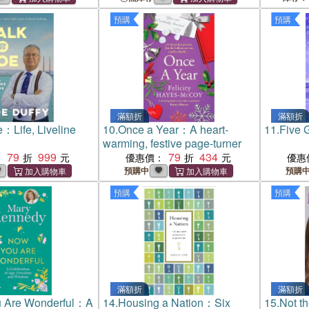
預購
預購
滿額折
滿額折
e：Life, Liveline
10.
Once a Year：A heart-
11.
Five 
warming, festive page-turner
79
999
79
434
：
優惠價：
優惠
預購中
預購
預購
預購
滿額折
滿額折
 Are Wonderful：A
14.
Housing a Nation：Six
15.
Not t