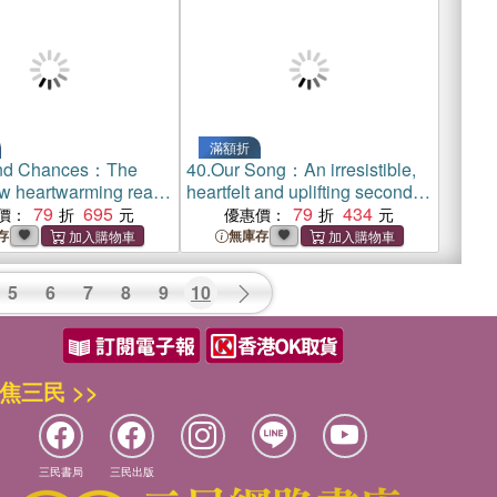
滿額折
nd Chances：The
40.
Our Song：An irresistible,
w heartwarming read
heartfelt and uplifting second-
bestselling author of
79
695
chance romance
79
434
價：
優惠價：
On
存
無庫存
5
6
7
8
9
10
焦三民 >>
三民書局
三民出版