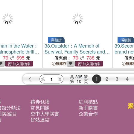
滿額折
滿額折
an in the Water：
38.
Outsider：A Memoir of
39.
Seco
atmospheric thriller
Survival, Family Secrets and
brand ne
o answer one of
79
695
the Search to Belong
79
738
from the 
：
優惠價：
優惠
 unsolved mysteries
Moving 
無庫存
無庫
共
395
筆
1
2
3
4
第
10
頁
募
禮券兌換
紅利積點
聚
書館分類法
常見問題
新手購書
購/編目
空中大學購書
企業合作
換
好站連結