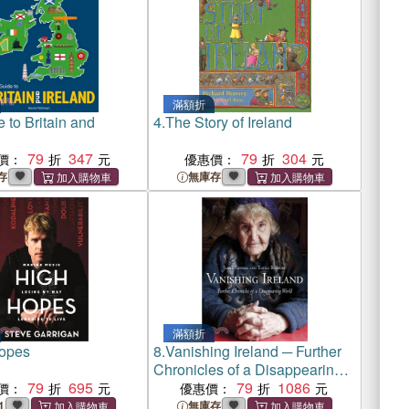
滿額折
 to Britain and
4.
The Story of Ireland
79
347
79
304
價：
優惠價：
存
無庫存
滿額折
opes
8.
Vanishing Ireland ─ Further
Chronicles of a Disappearing
79
695
World
79
1086
價：
優惠價：
1
無庫存