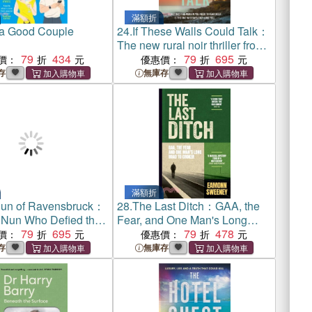
滿額折
a Good Couple
24.
If These Walls Could Talk：
The new rural noir thriller from
79
434
the author readers can’t put
79
695
價：
優惠價：
down
存
無庫存
滿額折
un of Ravensbruck：
28.
The Last Ditch：GAA, the
h Nun Who Defied the
Fear, and One Man's Long
79
695
Road to Croker
79
478
價：
優惠價：
存
無庫存