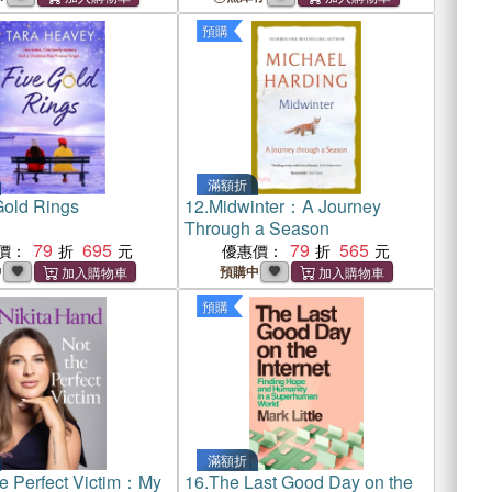
預購
滿額折
Gold Rings
12.
Midwinter：A Journey
Through a Season
79
695
79
565
價：
優惠價：
中
預購中
預購
滿額折
he Perfect Victim：My
16.
The Last Good Day on the