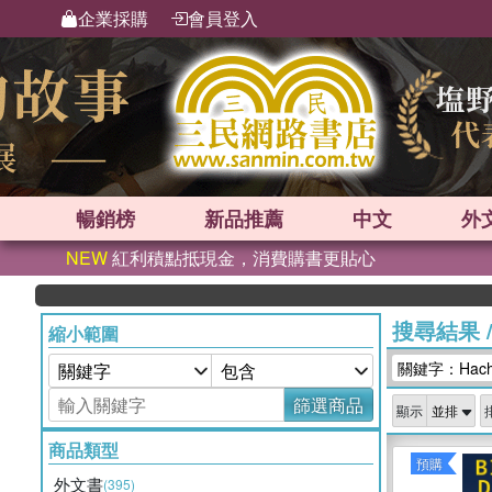
企業採購
會員登入
暢銷榜
新品
推薦
中文
外
NEW
紅利積點抵現金，消費購書更貼心
英國出版界
搜尋結果
縮小範圍
關鍵字：Hachett
篩選商品
顯示
商品類型
預購
外文書
(395)