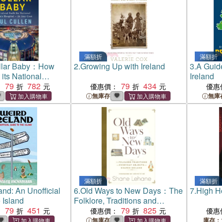
滿額折
滿額折
ollar Baby：How
2.
Growing Up with Ireland
3.
A Guide
 its National
Ireland
ospital - at any
79
782
79
434
：
優惠價：
優惠
無庫存
無庫
滿額折
滿額折
and: An Unofficial
6.
Old Ways to New Days：The
7.
High H
 Island
Folklore, Traditions and
79
451
Everyday Objects that Shaped
79
825
：
優惠價：
優惠
Ireland
無庫存
庫存：