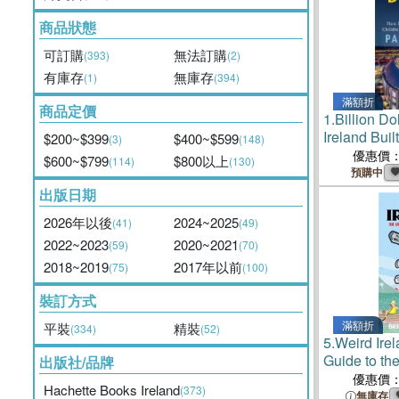
商品狀態
可訂購
無法訂購
(393)
(2)
有庫存
無庫存
(1)
(394)
滿額折
商品定價
1.
Billion D
Ireland Built
$200~$399
$400~$599
(3)
(148)
Children's H
優惠價
$600~$799
$800以上
(114)
(130)
cost
預購中
出版日期
2026年以後
2024~2025
(41)
(49)
2022~2023
2020~2021
(59)
(70)
2018~2019
2017年以前
(75)
(100)
裝訂方式
滿額折
平裝
精裝
(334)
(52)
5.
Weird Irel
Guide to the
出版社/品牌
優惠價
Hachette Books Ireland
(373)
無庫存