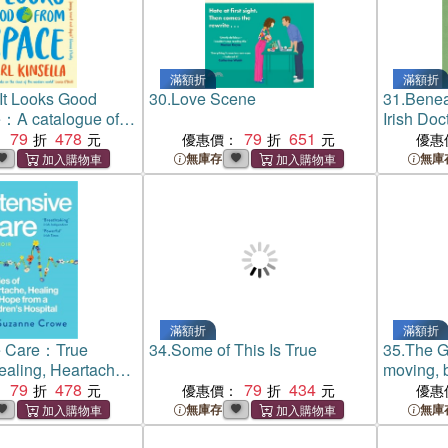
滿額折
滿額折
 It Looks Good
30.
Love Scene
31.
Benea
：A catalogue of
Irish Doc
lennial and
79
478
79
651
Resilien
：
優惠價：
優惠
tastrophes
Discover
無庫存
無庫
滿額折
滿額折
ve Care：True
34.
Some of This Is True
35.
The G
Healing, Heartache
moving, b
om Inside Irish
79
478
79
434
unputdow
：
優惠價：
優惠
Medicine
bestselli
無庫存
無庫