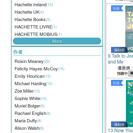
Hachette Ireland
(13)
預購
Hachette UK
(4)
Hachette Books
(3)
HACHETTE LIVRE
(1)
HACHETTE MOBIUS
(1)
More
滿額折
作者
9.
Talk to Jo
Roisin Meaney
and Me
(26)
優惠價
Felicity Hayes-McCoy
(15)
預購中
Emily Hourican
(12)
Michael Harding
預購
(12)
Zoe Miller
(12)
Sophie White
(10)
Muriel Bolger
(9)
Rachael English
(9)
Maria Duffy
(8)
滿額折
Alison Walsh
(6)
13.
Now You