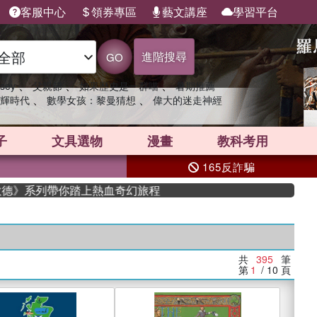
客服中心
領券專區
藝文講座
學習平台
進階搜尋
GO
、
、
、
sey
父親節
如果歷史是一群喵
暑期推薦
、
、
輝時代
數學女孩：黎曼猜想
偉大的迷走神經
子
文具選物
漫畫
教科考用
165反詐騙
列帶你踏上熱血奇幻旅程
共
395
筆
第
1
/ 10
頁