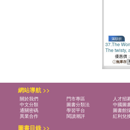
滿額折
37.
The Wom
The twisty, 
that dares t
優惠價
literature's
無庫存
網站導航 >>
關於我們
門市專區
人才招
中文分類
圖書分類法
中國圖
通關密碼
學習平台
圖書館採
異業合作
閱讀潮評
紅利兌
圖書目錄 >>