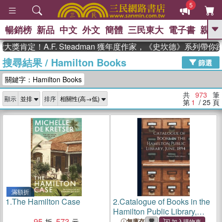
5
暢銷榜
新品
中文
外文
簡體
三民東大
電子書
親子
GO
定！A.F. Steadman 獲年度作家，《史坎德》系列帶你踏上
搜尋結果
/
Hamilton Books
、
熱搜：
東野圭吾
高希均教授回憶錄
篩選
、
、
、
The Odyssey
父親節
如果歷
關鍵字：Hamilton Books
、
、
史是一群喵
暑期推薦
國際布克
、
、
獎 臺灣漫遊錄
方念華
台灣的李
共
973
筆
顯示
排序
、
、
登輝時代
數學女孩：黎曼猜想
第
1
/ 25
頁
偉大的迷走神經
滿額折
1.
The Hamilton Case
2.
Catalogue of Books in the
Hamilton Public Library,
95
573
June, 1894 [microform]
無庫存