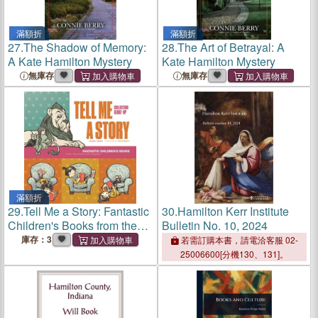
滿額折
滿額折
27.
The Shadow of Memory:
28.
The Art of Betrayal: A
A Kate Hamilton Mystery
Kate Hamilton Mystery
無庫存
無庫存
滿額折
29.
Tell Me a Story: Fantastic
30.
Hamilton Kerr Institute
Children's Books from the
Bulletin No. 10, 2024
Library of Congress
庫存：3
若需訂購本書，請電洽客服 02-
25006600[分機130、131]。