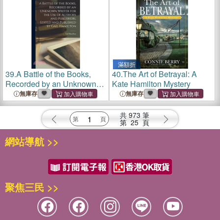
滿額折
39.
A Battle of the Books,
40.
The Art of Betrayal: A
Recorded by an Unknown
Kate Hamilton Mystery
Writer for the use of Authors
無庫存
無庫存
and Publishers. Edited and
Published by Gail Hamilton
共
973
筆
第
25
頁
網站導航 >>
聚焦三民 >>