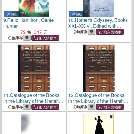
滿額折
滿額折
9.
Relic Hamilton, Genie
10.
Homer's Odyssey, Books
Hunter
XXI.-XXIV., Edited with
79
347
Introduction and Notes by
無庫存
Sidney G. Hamilton, M.A.
無庫存
11.
Catalogue of the Books
12.
Catalogue of the Books
in the Library of the Hamilton
in the Library of the Hamilton
Law Association April, 1914
Law Association, January,
無庫存
無庫存
[microform]
1899 [microform]