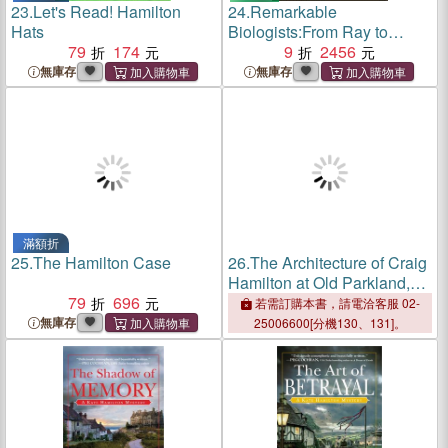
23.
Let's Read! Hamilton
24.
Remarkable
Hats
Biologists:From Ray to
79
174
Hamilton
9
2456
無庫存
無庫存
滿額折
25.
The Hamilton Case
26.
The Architecture of Craig
Hamilton at Old Parkland,
79
696
Dallas 3 Vol Set
若需訂購本書，請電洽客服 02-
無庫存
25006600[分機130、131]。