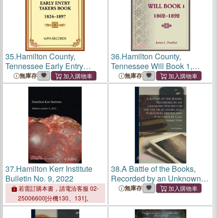
35.
Hamilton County,
36.
Hamilton County,
Tennessee Early Entry
Tennessee Will Book 1,
Takers Book, 1824-1897
1862-1892
無庫存
無庫存
37.
Hamilton Kerr Institute
38.
A Battle of the Books,
Bulletin No. 9, 2022
Recorded by an Unknown
Writer for the use of Authors
無庫存
若需訂購本書，請電洽客服 02-
and Publishers. Edited and
25006600[分機130、131]。
Published by Gail Hamilton