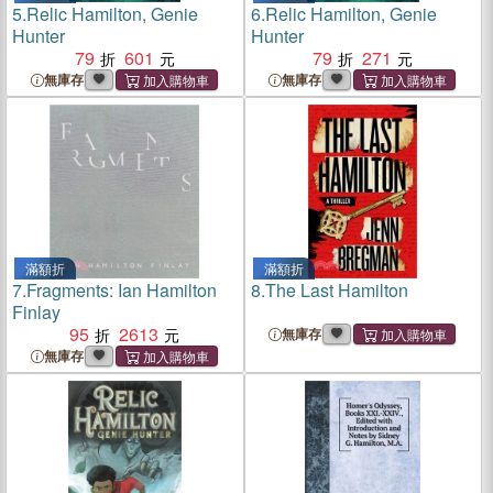
5.
Relic Hamilton, Genie
6.
Relic Hamilton, Genie
Hunter
Hunter
79
601
79
271
無庫存
無庫存
滿額折
滿額折
7.
Fragments: Ian Hamilton
8.
The Last Hamilton
Finlay
95
2613
無庫存
無庫存