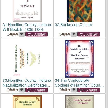
31.
Hamilton County, Indiana
32.
Books and Culture
Will Book B, 1835-1844
無庫存
無庫存
33.
Hamilton County, Indiana
34.
The Confederate
Naturalization Certificates,
Soldiers of Hamilton County,
1855-1905
Tennessee
無庫存
無庫存