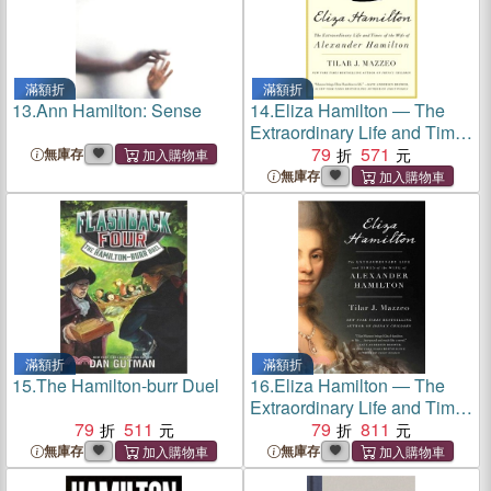
滿額折
滿額折
13.
Ann Hamilton: Sense
14.
Eliza Hamilton ― The
Extraordinary Life and Times
of the Wife of Alexander
79
571
無庫存
Hamilton
無庫存
滿額折
滿額折
15.
The Hamilton-burr Duel
16.
Eliza Hamilton ― The
Extraordinary Life and Times
79
511
of the Wife of Alexander
79
811
Hamilton
無庫存
無庫存