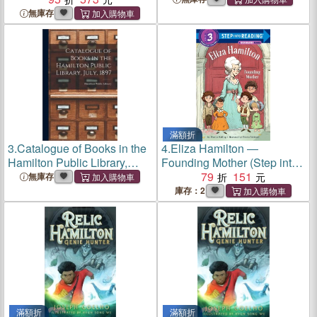
無庫存
滿額折
3.
Catalogue of Books in the
4.
Eliza Hamilton ―
Hamilton Public Library,
Founding Mother (Step into
July, 1897 [microform]
Reading Level 3)
79
151
無庫存
庫存：2
滿額折
滿額折