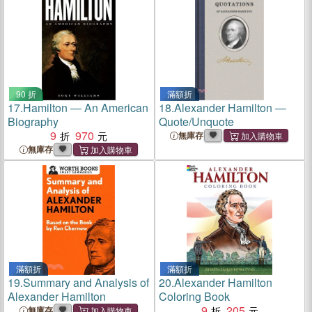
90 折
滿額折
17.
Hamilton ― An American
18.
Alexander Hamilton ―
Biography
Quote/Unquote
9
970
無庫存
無庫存
滿額折
滿額折
19.
Summary and Analysis of
20.
Alexander Hamilton
Alexander Hamilton
Coloring Book
9
205
無庫存