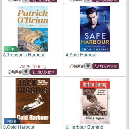
79 折
3.
Treason's Harbour
4.
Safe Harbour
79
479
無庫存
無庫存
滿額折
5.
Cold Harbour
6.
Harbour Burning