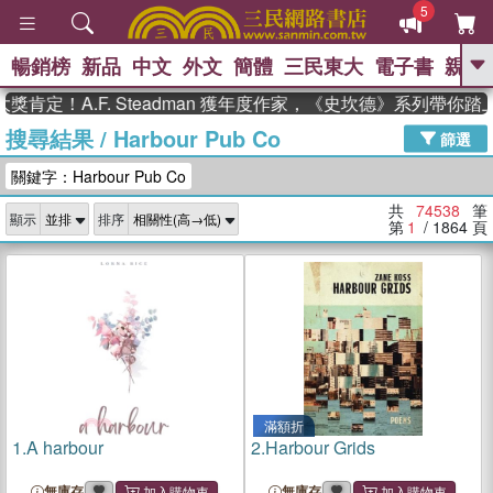
5
暢銷榜
新品
中文
外文
簡體
三民東大
電子書
親子
GO
A.F. Steadman 獲年度作家，《史坎德》系列帶你踏上熱血
搜尋結果
/
Harbour Pub Co
、
、
熱搜：
東野圭吾
The Odyssey
篩選
、
、
父親節
如果歷史是一群喵
暑期
關鍵字：Harbour Pub Co
、
、
推薦
國際布克獎 臺灣漫遊錄
方
、
、
念華
台灣的李登輝時代
數學女
共
74538
筆
顯示
排序
、
孩：黎曼猜想
偉大的迷走神經
第
1
/ 1864
頁
滿額折
1.
A harbour
2.
Harbour Grids
無庫存
無庫存