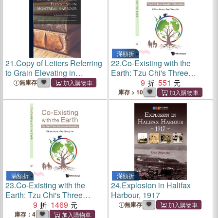
滿額折
21.
Copy of Letters Referring
22.
Co-Existing with the
to Grain Elevating in
Earth: Tzu Chi's Three
Montreal Harbour
Decades of Recycling
9
551
無庫存
[microform]: Addressed to
庫存 > 10
the Board of Trade by the St.
Lawrence Grain Co
滿額折
滿額折
23.
Co-Existing with the
24.
Explosion in Halifax
Earth: Tzu Chi's Three
Harbour, 1917
Decades of Recycling
9
1469
無庫存
庫存：4