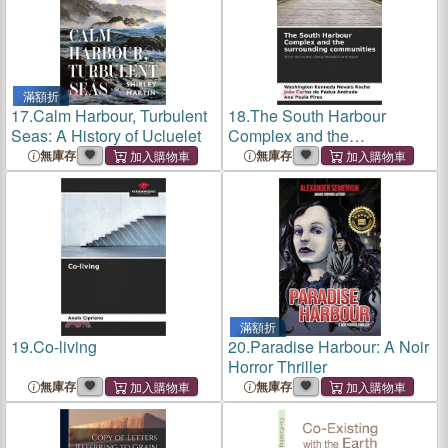
滿額折
17.
Calm Harbour, Turbulent
18.
The South Harbour
Seas: A History of Ucluelet
Complex and the
surrounding communities
無庫存
無庫存
滿額折
19.
Co-living
20.
Paradise Harbour: A Noir
Horror Thriller
無庫存
無庫存