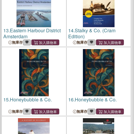
13.
Eastern Harbour District
14.
Stalky & Co. (Cram
Amsterdam
Edition)
無庫存
無庫存
15.
Honeybubble & Co.
16.
Honeybubble & Co.
無庫存
無庫存