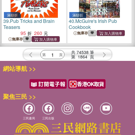
滿額折
滿額折
39.
Pub Tricks and Brain
40.
McGuire's Irish Pub
Teasers
Cookbook
95
260
無庫存
無庫存
共
74538
筆
第
1864
頁
網站導航 >>
聚焦三民 >>
三民書局
三民出版