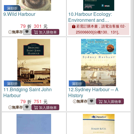
滿額折
9.
Wild Harbour
10.
Harbour Ecology:
Environment and
79
301
Development in Poole
若需訂購本書，請電洽客服 02-
Harbour
無庫存
25006600[分機130、131]。
滿額折
滿額折
11.
Bridging Saint John
12.
Sydney Harbour ─ A
Harbour
History
79
751
無庫存
無庫存