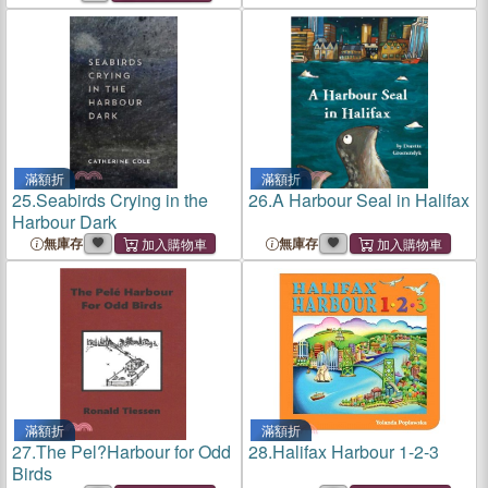
滿額折
滿額折
25.
Seabirds Crying in the
26.
A Harbour Seal in Halifax
Harbour Dark
無庫存
無庫存
滿額折
滿額折
27.
The Pel?Harbour for Odd
28.
Halifax Harbour 1-2-3
Birds