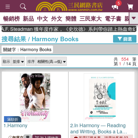
5
暢銷榜
新品
中文
外文
簡體
三民東大
電子書
親子
GO
Steadman 獲年度作家，《史坎德》系列帶你踏上熱血奇幻旅程
搜尋結果
/
Harmony Books
、
、
熱搜：
東野圭吾
The Odyssey
篩選
、
如果歷史是一群喵
國際布克獎 臺灣
關鍵字：Harmony Books
、
、
漫遊錄
方念華
台灣的李登輝時
、
、
代
數學女孩：黎曼猜想
偉大的
共
554
筆
顯示
排序
迷走神經
第
1
/ 14
頁
滿額折
1.
Harmony
2.
In Harmony ― Reading
and Writing, Books a La
Carte Edition
無庫存
若需訂購本書，請電洽客服 02-