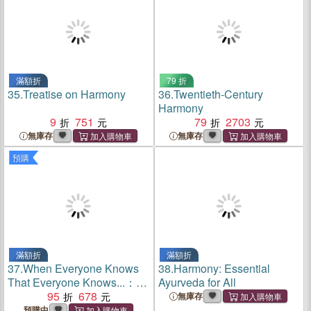
滿額折
79 折
35.
Treatise on Harmony
36.
Twentieth-Century
Harmony
9
751
79
2703
無庫存
無庫存
預購
滿額折
滿額折
37.
When Everyone Knows
38.
Harmony: Essential
That Everyone Knows...：
Ayurveda for All
Common Knowledge and
95
678
無庫存
the Science of Harmony,
預購中