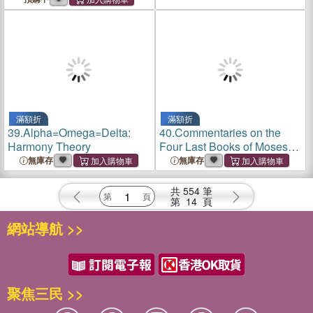
Hypocrisy and Outrage
滿額折
滿額折
39.
Alpha=Omega=Delta:
40.
Commentaries on the
Harmony Theory
Four Last Books of Moses
Arranged in the Form of a
無庫存
無庫存
Harmony, Volume 1
共
554
筆
第
14
頁
網站導航 >>
聚焦三民 >>