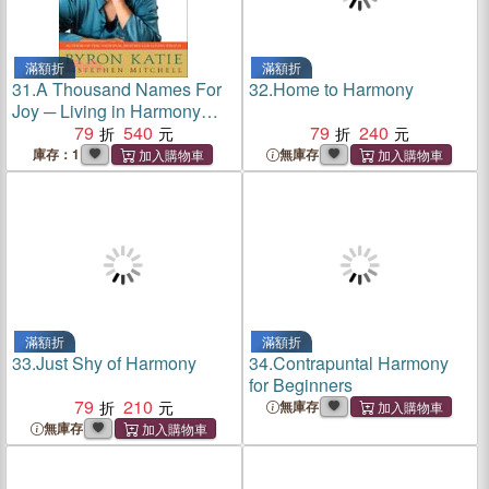
滿額折
滿額折
31.
A Thousand Names For
32.
Home to Harmony
Joy ─ Living in Harmony
With the Way Things Are
79
540
79
240
庫存：1
無庫存
滿額折
滿額折
33.
Just Shy of Harmony
34.
Contrapuntal Harmony
for Beginners
79
210
無庫存
無庫存