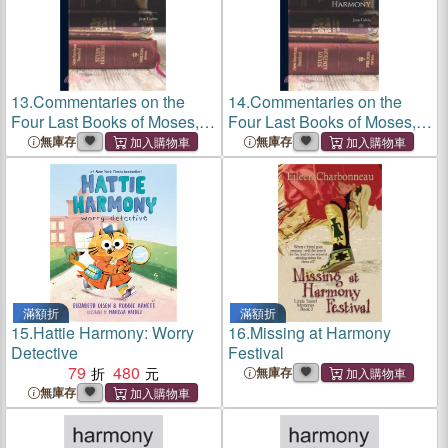
13.
Commentaries on the
14.
Commentaries on the
Four Last Books of Moses,
Four Last Books of Moses,
Arranged in the Form of a
Arranged in the Form of a
無庫存
無庫存
Harmony
Harmony
滿額折
滿額折
15.
Hattie Harmony: Worry
16.
Missing at Harmony
Detective
Festival
79
480
無庫存
無庫存