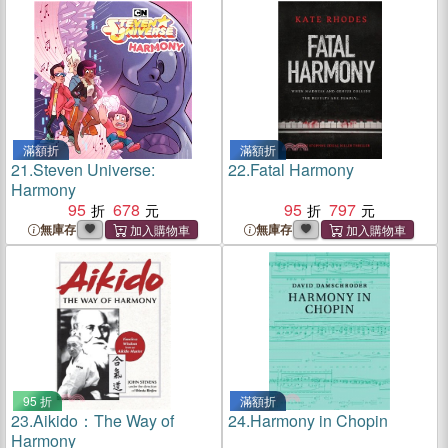
滿額折
滿額折
21.
Steven Universe:
22.
Fatal Harmony
Harmony
95
678
95
797
無庫存
無庫存
95 折
滿額折
23.
Aikido：The Way of
24.
Harmony in Chopin
Harmony