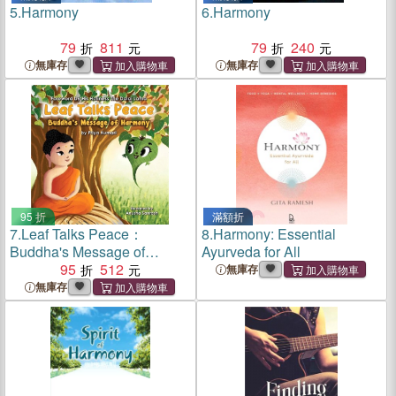
5.
Harmony
6.
Harmony
79
811
79
240
無庫存
無庫存
95 折
滿額折
7.
Leaf Talks Peace：
8.
Harmony: Essential
Buddha's Message of
Ayurveda for All
Harmony
95
512
無庫存
無庫存